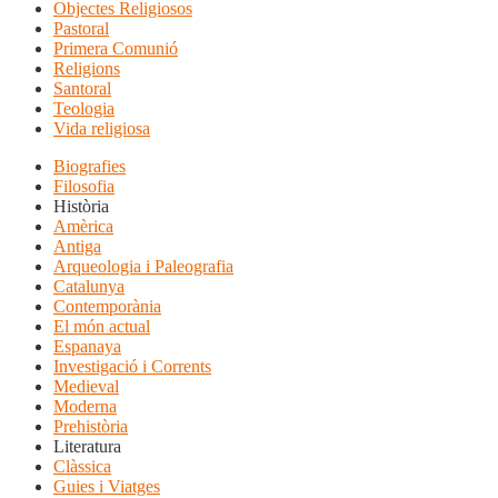
Objectes Religiosos
Pastoral
Primera Comunió
Religions
Santoral
Teologia
Vida religiosa
Biografies
Filosofia
Història
Amèrica
Antiga
Arqueologia i Paleografia
Catalunya
Contemporània
El món actual
Espanaya
Investigació i Corrents
Medieval
Moderna
Prehistòria
Literatura
Clàssica
Guies i Viatges