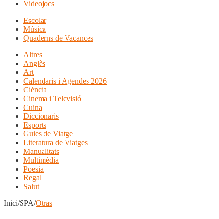
Videojocs
Escolar
Música
Quaderns de Vacances
Altres
Anglès
Art
Calendaris i Agendes 2026
Ciència
Cinema i Televisió
Cuina
Diccionaris
Esports
Guies de Viatge
Literatura de Viatges
Manualitats
Multimèdia
Poesia
Regal
Salut
Inici/SPA/
Otras