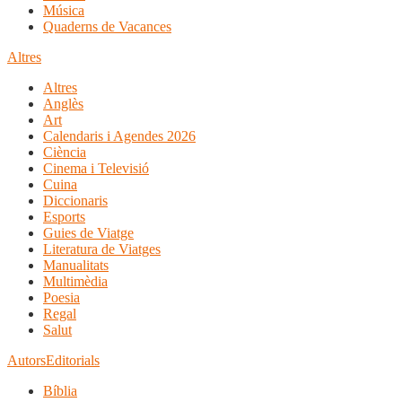
Música
Quaderns de Vacances
Altres
Altres
Anglès
Art
Calendaris i Agendes 2026
Ciència
Cinema i Televisió
Cuina
Diccionaris
Esports
Guies de Viatge
Literatura de Viatges
Manualitats
Multimèdia
Poesia
Regal
Salut
Autors
Editorials
Bíblia