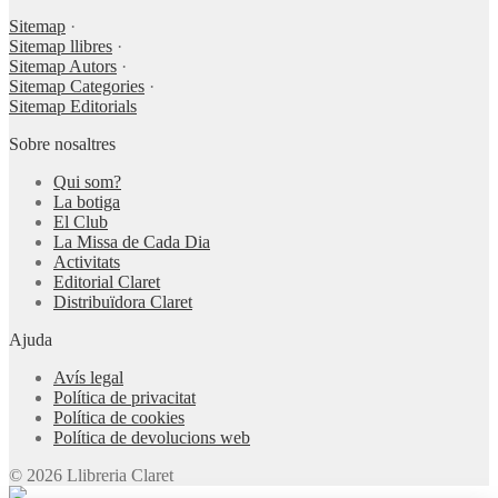
Sitemap
·
Sitemap llibres
·
Sitemap Autors
·
Sitemap Categories
·
Sitemap Editorials
Sobre nosaltres
Qui som?
La botiga
El Club
La Missa de Cada Dia
Activitats
Editorial Claret
Distribuïdora Claret
Ajuda
Avís legal
Política de privacitat
Política de cookies
Política de devolucions web
© 2026 Llibreria Claret