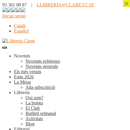
×
93 301 08 87 |
LLIBRERIA@CLARET.CAT
Iniciar sessió
Català
Español
Novetats
Novetats religioses
Novetats generals
Els més venuts
Estiu 2026
La Missa
Alta subscripció
Llibreria
Qui som?
La botiga
El Club
Butlletí setmanal
Activitats
Blog
Editorial