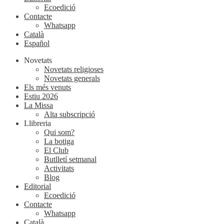
Ecoedició
Contacte
Whatsapp
Català
Español
Novetats
Novetats religioses
Novetats generals
Els més venuts
Estiu 2026
La Missa
Alta subscripció
Llibreria
Qui som?
La botiga
El Club
Butlletí setmanal
Activitats
Blog
Editorial
Ecoedició
Contacte
Whatsapp
Català