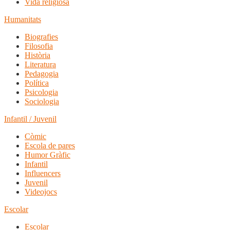
Vida religiosa
Humanitats
Biografies
Filosofia
Història
Literatura
Pedagogia
Política
Psicologia
Sociologia
Infantil / Juvenil
Còmic
Escola de pares
Humor Gràfic
Infantil
Influencers
Juvenil
Videojocs
Escolar
Escolar