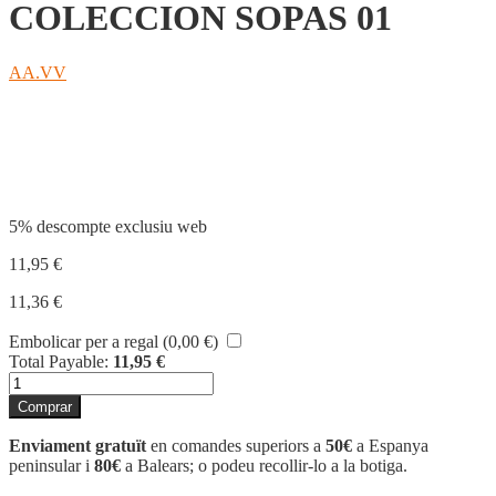
COLECCION SOPAS 01
AA.VV
Compartir
5% descompte exclusiu web
11,95
€
11,36
€
Embolicar per a regal (
0,00
€
)
Total Payable:
11,95
€
quantitat
de
Comprar
COLECCION
SOPAS
Enviament gratuït
en comandes superiors a
50€
a Espanya
01
peninsular i
80€
a Balears; o podeu recollir-lo a la botiga.