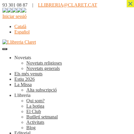
×
93 301 08 87 |
LLIBRERIA@CLARET.CAT
Iniciar sessió
Català
Español
Novetats
Novetats religioses
Novetats generals
Els més venuts
Estiu 2026
La Missa
Alta subscripció
Llibreria
Qui som?
La botiga
El Club
Butlletí setmanal
Activitats
Blog
Editorial