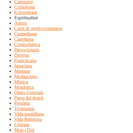
Catequesi
Cristologia
Eclesiologia
Espiritualitat
Autors
Camí de perfeccionament
Carmelitana
Claretiana
Cristocéntrica
Devocionaris
Diversa
Franciscana
Ignaciana
Mariana
Meditacions
Mística
Monàstica
Obres Generals
Pares del desert
Pregària
Testimonis
Vida quotidiana
Vida Religiosa
Litúrgia
Mort i Dol