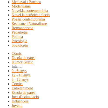
Medieval i Barroca
Modernisme
Novel.la contemporània
Novel.la històrica i ficció
Poesia contemporània
Realisme i Naturalisme
Romanticisme
Pedagogia
Política
Psicologia
Sociologia
Còmic
Escola de pares
Humor Gràfic
Infantil
0 - 6 anys
12 - 18 anys
6 - 12 anys
Còmics
Entreteniment
Escola de pares
Jocs d'estimulació
Influencers
Juvenil