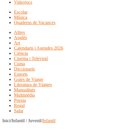
Videojocs
Escolar
Música
Quaderns de Vacances
Altres
Anglès
Art
Calendaris i Agendes 2026
Ciència
Cinema i Televisió
Cuina
Diccionaris
Esports
Guies de Viatge
Literatura de Viatges
Manualitats
Multimèdia
Poesia
Regal
Salut
Inici/Infantil / Juvenil/
Infantil