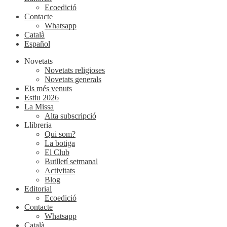
Ecoedició
Contacte
Whatsapp
Català
Español
Novetats
Novetats religioses
Novetats generals
Els més venuts
Estiu 2026
La Missa
Alta subscripció
Llibreria
Qui som?
La botiga
El Club
Butlletí setmanal
Activitats
Blog
Editorial
Ecoedició
Contacte
Whatsapp
Català