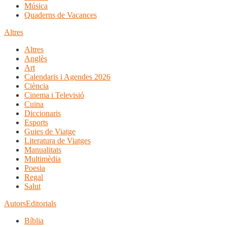
Música
Quaderns de Vacances
Altres
Altres
Anglès
Art
Calendaris i Agendes 2026
Ciència
Cinema i Televisió
Cuina
Diccionaris
Esports
Guies de Viatge
Literatura de Viatges
Manualitats
Multimèdia
Poesia
Regal
Salut
Autors
Editorials
Bíblia