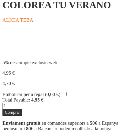
COLOREA TU VERANO
ALICIA TEBA
Compartir
5% descompte exclusiu web
4,95
€
4,70
€
Embolicar per a regal (
0,00
€
)
Total Payable:
4,95
€
quantitat
de
Comprar
COLOREA
TU
Enviament gratuït
en comandes superiors a
50€
a Espanya
VERANO
peninsular i
80€
a Balears; o podeu recollir-lo a la botiga.