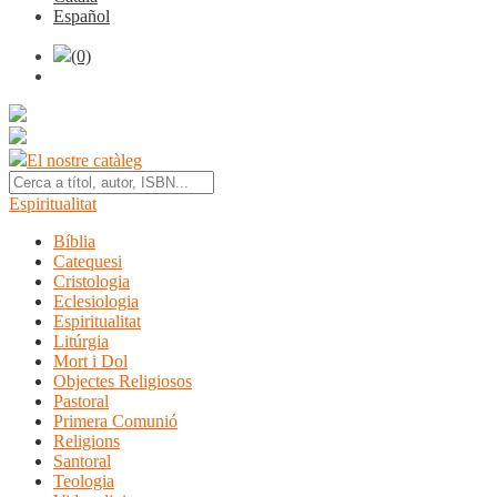
Español
(0)
El nostre catàleg
Espiritualitat
Bíblia
Catequesi
Cristologia
Eclesiologia
Espiritualitat
Litúrgia
Mort i Dol
Objectes Religiosos
Pastoral
Primera Comunió
Religions
Santoral
Teologia