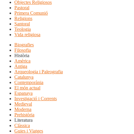
Objectes Religiosos
Pastoral
Primera Comunió
Religions
Santoral
Teologia
Vida religiosa
Biografies
Filosofia
Història
Amèrica
Antiga
Arqueologia i Paleografia
Catalunya
Contemporània
El món actual
Espanaya
Investigació i Corrents
Medieval
Moderna
Prehistòria
Literatura
Clàssica
Guies i Viatges