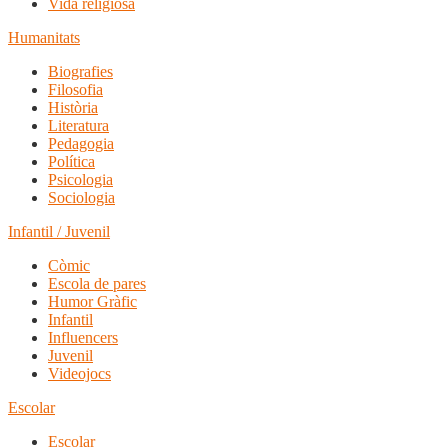
Vida religiosa
Humanitats
Biografies
Filosofia
Història
Literatura
Pedagogia
Política
Psicologia
Sociologia
Infantil / Juvenil
Còmic
Escola de pares
Humor Gràfic
Infantil
Influencers
Juvenil
Videojocs
Escolar
Escolar