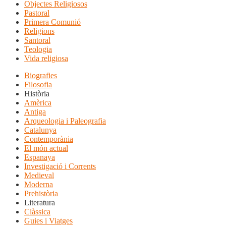
Objectes Religiosos
Pastoral
Primera Comunió
Religions
Santoral
Teologia
Vida religiosa
Biografies
Filosofia
Història
Amèrica
Antiga
Arqueologia i Paleografia
Catalunya
Contemporània
El món actual
Espanaya
Investigació i Corrents
Medieval
Moderna
Prehistòria
Literatura
Clàssica
Guies i Viatges