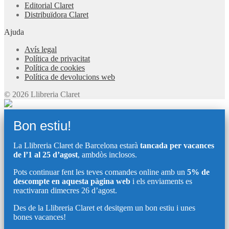
Editorial Claret
Distribuïdora Claret
Ajuda
Avís legal
Política de privacitat
Política de cookies
Política de devolucions web
© 2026 Llibreria Claret
Bon estiu!
La Llibreria Claret de Barcelona estarà
tancada per vacances
de l’1 al 25 d’agost
, ambdòs inclosos.
Pots continuar fent les teves comandes online amb un
5% de
descompte en aquesta pàgina web
i els enviaments es
reactivaran dimecres 26 d’agost.
Des de la Llibreria Claret et desitgem un bon estiu i unes
bones vacances!