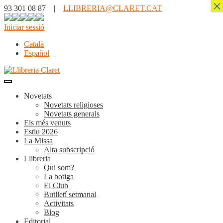
×
93 301 08 87 |
LLIBRERIA@CLARET.CAT
Iniciar sessió
Català
Español
Novetats
Novetats religioses
Novetats generals
Els més venuts
Estiu 2026
La Missa
Alta subscripció
Llibreria
Qui som?
La botiga
El Club
Butlletí setmanal
Activitats
Blog
Editorial