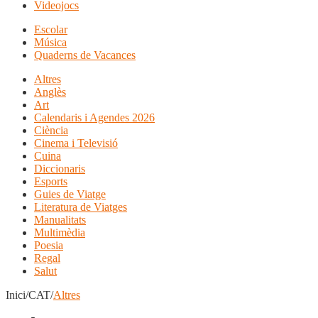
Videojocs
Escolar
Música
Quaderns de Vacances
Altres
Anglès
Art
Calendaris i Agendes 2026
Ciència
Cinema i Televisió
Cuina
Diccionaris
Esports
Guies de Viatge
Literatura de Viatges
Manualitats
Multimèdia
Poesia
Regal
Salut
Inici/CAT/
Altres