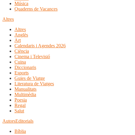
Música
Quaderns de Vacances
Altres
Altres
Anglès
Art
Calendaris i Agendes 2026
Ciència
Cinema i Televisió
Cuina
Diccionaris
Esports
Guies de Viatge
Literatura de Viatges
Manualitats
Multimèdia
Poesia
Regal
Salut
Autors
Editorials
Bíblia