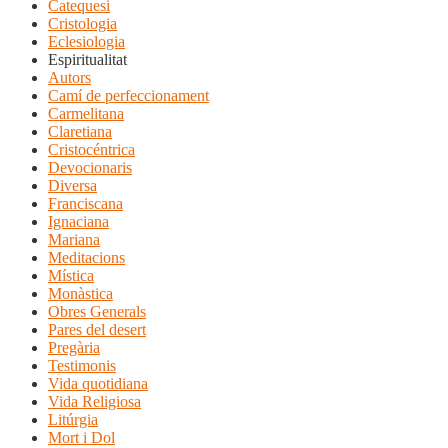
Catequesi
Cristologia
Eclesiologia
Espiritualitat
Autors
Camí de perfeccionament
Carmelitana
Claretiana
Cristocéntrica
Devocionaris
Diversa
Franciscana
Ignaciana
Mariana
Meditacions
Mística
Monàstica
Obres Generals
Pares del desert
Pregària
Testimonis
Vida quotidiana
Vida Religiosa
Litúrgia
Mort i Dol