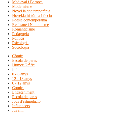
Medieval i Barroca
Modernisme
Novel.la contemporània
Novel.la històrica i ficció
Poesia contemporània
Realisme i Naturalisme
Romanticisme
Pedagogia
Política
Psicologia
Sociologia
Còmic
Escola de pares
Humor Gràfic
Infantil
0 - 6 anys
12 - 18 anys
6 - 12 anys
Còmics
Entreteniment
Escola de pares
Jocs d'estimulació
Influencers
Juvenil