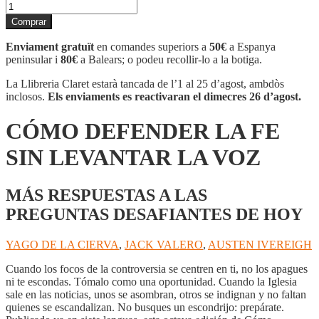
quantitat
de
Comprar
CÓMO
DEFENDER
Enviament gratuït
en comandes superiors a
50€
a Espanya
LA
peninsular i
80€
a Balears; o podeu recollir-lo a la botiga.
FE
SIN
La Llibreria Claret estarà tancada de l’1 al 25 d’agost, ambdòs
LEVANTAR
inclosos.
Els enviaments es reactivaran el dimecres 26 d’agost.
LA
VOZ
CÓMO DEFENDER LA FE
SIN LEVANTAR LA VOZ
MÁS RESPUESTAS A LAS
PREGUNTAS DESAFIANTES DE HOY
YAGO DE LA CIERVA
,
JACK VALERO
,
AUSTEN IVEREIGH
Cuando los focos de la controversia se centren en ti, no los apagues
ni te escondas. Tómalo como una oportunidad. Cuando la Iglesia
sale en las noticias, unos se asombran, otros se indignan y no faltan
quienes se escandalizan. No busques un escondrijo: prepárate.