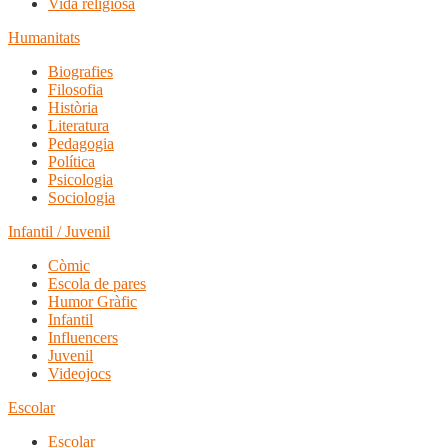
Vida religiosa
Humanitats
Biografies
Filosofia
Història
Literatura
Pedagogia
Política
Psicologia
Sociologia
Infantil / Juvenil
Còmic
Escola de pares
Humor Gràfic
Infantil
Influencers
Juvenil
Videojocs
Escolar
Escolar