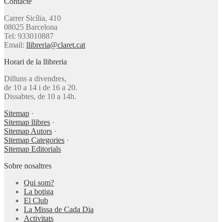
Contacte
Carrer Sicília, 410
08025 Barcelona
Tel: 933010887
Email:
llibreria@claret.cat
Horari de la llibreria
Dilluns a divendres,
de 10 a 14 i de 16 a 20.
Dissabtes, de 10 a 14h.
Sitemap
·
Sitemap llibres
·
Sitemap Autors
·
Sitemap Categories
·
Sitemap Editorials
Sobre nosaltres
Qui som?
La botiga
El Club
La Missa de Cada Dia
Activitats