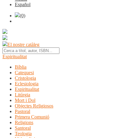
Español
(0)
El nostre catàleg
Espiritualitat
Bíblia
Catequesi
Cristologia
Eclesiologia
Espiritualitat
Litúrgia
Mort i Dol
Objectes Religiosos
Pastoral
Primera Comunió
Religions
Santoral
Teologia