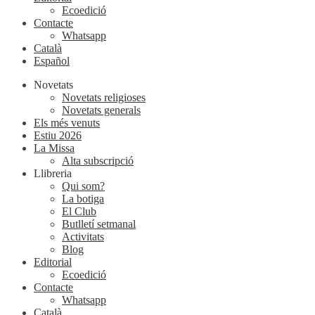
Ecoedició
Contacte
Whatsapp
Català
Español
Novetats
Novetats religioses
Novetats generals
Els més venuts
Estiu 2026
La Missa
Alta subscripció
Llibreria
Qui som?
La botiga
El Club
Butlletí setmanal
Activitats
Blog
Editorial
Ecoedició
Contacte
Whatsapp
Català