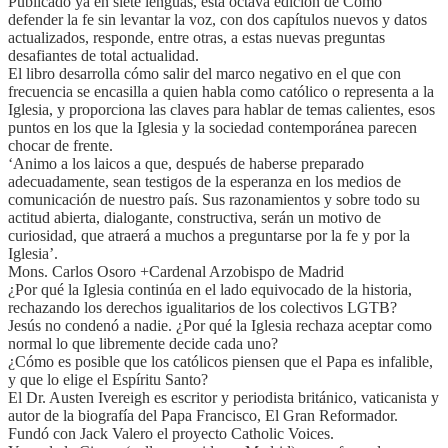
Publicado ya en siete lenguas, esta octava edición de Cómo
defender la fe sin levantar la voz, con dos capítulos nuevos y datos
actualizados, responde, entre otras, a estas nuevas preguntas
desafiantes de total actualidad.
El libro desarrolla cómo salir del marco negativo en el que con
frecuencia se encasilla a quien habla como católico o representa a la
Iglesia, y proporciona las claves para hablar de temas calientes, esos
puntos en los que la Iglesia y la sociedad contemporánea parecen
chocar de frente.
‘Animo a los laicos a que, después de haberse preparado
adecuadamente, sean testigos de la esperanza en los medios de
comunicación de nuestro país. Sus razonamientos y sobre todo su
actitud abierta, dialogante, constructiva, serán un motivo de
curiosidad, que atraerá a muchos a preguntarse por la fe y por la
Iglesia’.
Mons. Carlos Osoro +Cardenal Arzobispo de Madrid
¿Por qué la Iglesia continúa en el lado equivocado de la historia,
rechazando los derechos igualitarios de los colectivos LGTB?
Jesús no condenó a nadie. ¿Por qué la Iglesia rechaza aceptar como
normal lo que libremente decide cada uno?
¿Cómo es posible que los católicos piensen que el Papa es infalible,
y que lo elige el Espíritu Santo?
El Dr. Austen Ivereigh es escritor y periodista británico, vaticanista y
autor de la biografía del Papa Francisco, El Gran Reformador.
Fundó con Jack Valero el proyecto Catholic Voices.