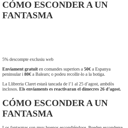
CÓMO ESCONDER A UN
FANTASMA
Compartir
5% descompte exclusiu web
Enviament gratuït
en comandes superiors a
50€
a Espanya
peninsular i
80€
a Balears; o podeu recollir-lo a la botiga.
La Llibreria Claret estarà tancada de l’1 al 25 d’agost, ambdòs
inclosos.
Els enviaments es reactivaran el dimecres 26 d’agost.
CÓMO ESCONDER A UN
FANTASMA
Los fantasmas son muy buenos escondiéndose. Pueden esconderse