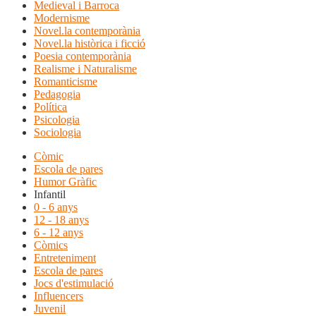
Medieval i Barroca
Modernisme
Novel.la contemporània
Novel.la històrica i ficció
Poesia contemporània
Realisme i Naturalisme
Romanticisme
Pedagogia
Política
Psicologia
Sociologia
Còmic
Escola de pares
Humor Gràfic
Infantil
0 - 6 anys
12 - 18 anys
6 - 12 anys
Còmics
Entreteniment
Escola de pares
Jocs d'estimulació
Influencers
Juvenil