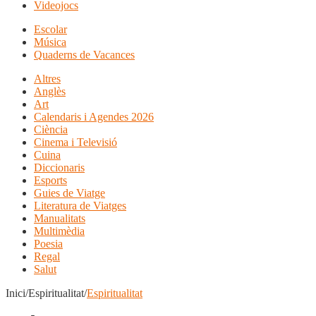
Videojocs
Escolar
Música
Quaderns de Vacances
Altres
Anglès
Art
Calendaris i Agendes 2026
Ciència
Cinema i Televisió
Cuina
Diccionaris
Esports
Guies de Viatge
Literatura de Viatges
Manualitats
Multimèdia
Poesia
Regal
Salut
Inici/Espiritualitat/
Espiritualitat