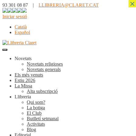
×
93 301 08 87 |
LLIBRERIA@CLARET.CAT
Iniciar sessió
Català
Español
Novetats
Novetats religioses
Novetats generals
Els més venuts
Estiu 2026
La Missa
Alta subscripció
Llibreria
Qui som?
La botiga
El Club
Butlletí setmanal
Activitats
Blog
Editorial