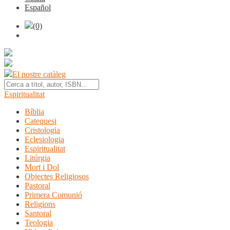
Español
(0)
El nostre catàleg
Espiritualitat
Bíblia
Catequesi
Cristologia
Eclesiologia
Espiritualitat
Litúrgia
Mort i Dol
Objectes Religiosos
Pastoral
Primera Comunió
Religions
Santoral
Teologia