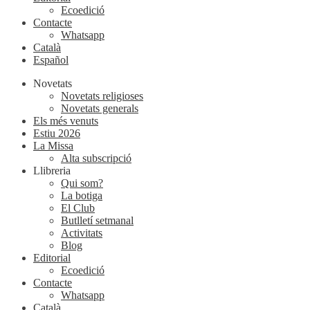
Ecoedició
Contacte
Whatsapp
Català
Español
Novetats
Novetats religioses
Novetats generals
Els més venuts
Estiu 2026
La Missa
Alta subscripció
Llibreria
Qui som?
La botiga
El Club
Butlletí setmanal
Activitats
Blog
Editorial
Ecoedició
Contacte
Whatsapp
Català