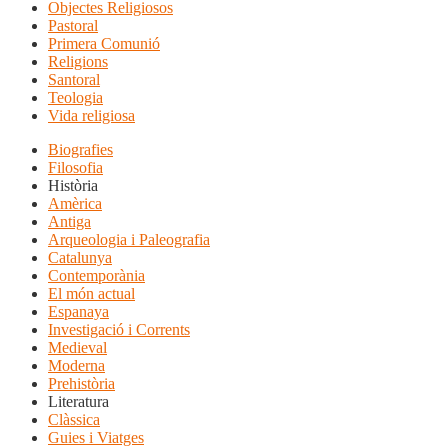
Objectes Religiosos
Pastoral
Primera Comunió
Religions
Santoral
Teologia
Vida religiosa
Biografies
Filosofia
Història
Amèrica
Antiga
Arqueologia i Paleografia
Catalunya
Contemporània
El món actual
Espanaya
Investigació i Corrents
Medieval
Moderna
Prehistòria
Literatura
Clàssica
Guies i Viatges