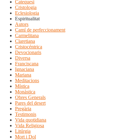
Catequesi
Cristologia
Eclesiologia
Espiritualitat
Autors
Camí de perfeccionament
Carmelitana
Claretiana
Cristocéntrica
Devocionaris
Diversa
Franciscana
Ignaciana
Mariana
Meditacions
Mística
Monàstica
Obres Generals
Pares del desert
Pregària
Testimonis
Vida quotidiana
Vida Religiosa
Litúrgia
Mort i Dol