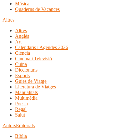
Música
Quaderns de Vacances
Altres
Altres
Anglès
Art
Calendaris i Agendes 2026
Ciència
Cinema i Televisió
Cuina
Diccionaris
Esports
Guies de Viatge
Literatura de Viatges
Manualitats
Multimèdia
Poesia
Regal
Salut
Autors
Editorials
Bíblia