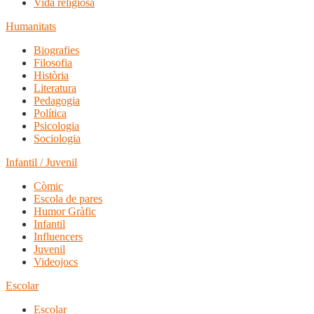
Vida religiosa
Humanitats
Biografies
Filosofia
Història
Literatura
Pedagogia
Política
Psicologia
Sociologia
Infantil / Juvenil
Còmic
Escola de pares
Humor Gràfic
Infantil
Influencers
Juvenil
Videojocs
Escolar
Escolar