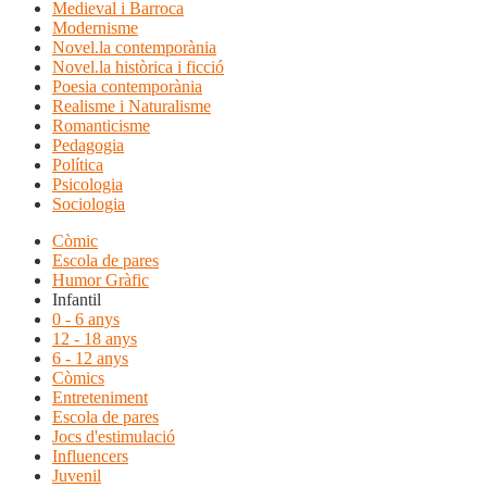
Medieval i Barroca
Modernisme
Novel.la contemporània
Novel.la històrica i ficció
Poesia contemporània
Realisme i Naturalisme
Romanticisme
Pedagogia
Política
Psicologia
Sociologia
Còmic
Escola de pares
Humor Gràfic
Infantil
0 - 6 anys
12 - 18 anys
6 - 12 anys
Còmics
Entreteniment
Escola de pares
Jocs d'estimulació
Influencers
Juvenil