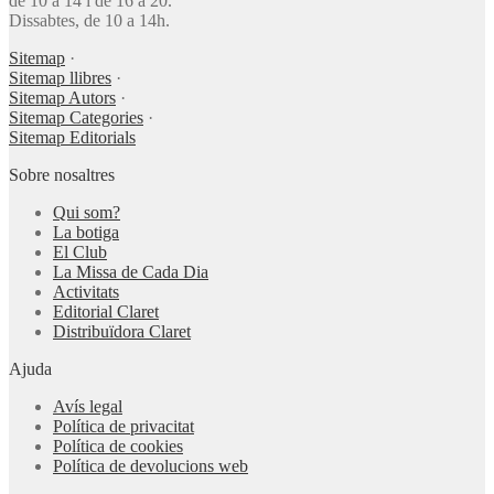
de 10 a 14 i de 16 a 20.
Dissabtes, de 10 a 14h.
Sitemap
·
Sitemap llibres
·
Sitemap Autors
·
Sitemap Categories
·
Sitemap Editorials
Sobre nosaltres
Qui som?
La botiga
El Club
La Missa de Cada Dia
Activitats
Editorial Claret
Distribuïdora Claret
Ajuda
Avís legal
Política de privacitat
Política de cookies
Política de devolucions web