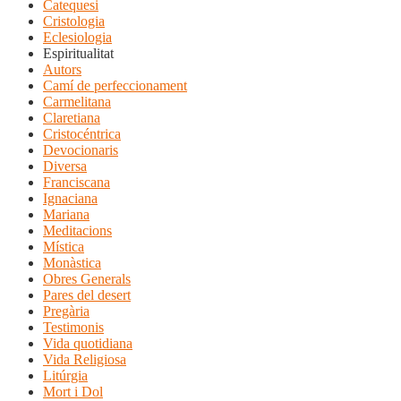
Catequesi
Cristologia
Eclesiologia
Espiritualitat
Autors
Camí de perfeccionament
Carmelitana
Claretiana
Cristocéntrica
Devocionaris
Diversa
Franciscana
Ignaciana
Mariana
Meditacions
Mística
Monàstica
Obres Generals
Pares del desert
Pregària
Testimonis
Vida quotidiana
Vida Religiosa
Litúrgia
Mort i Dol