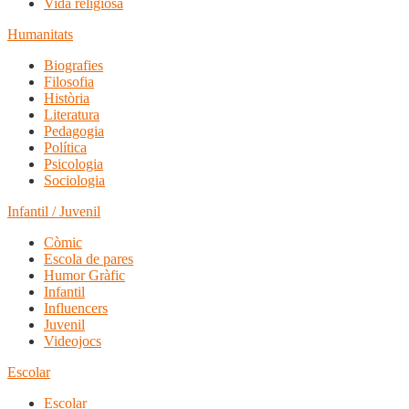
Vida religiosa
Humanitats
Biografies
Filosofia
Història
Literatura
Pedagogia
Política
Psicologia
Sociologia
Infantil / Juvenil
Còmic
Escola de pares
Humor Gràfic
Infantil
Influencers
Juvenil
Videojocs
Escolar
Escolar