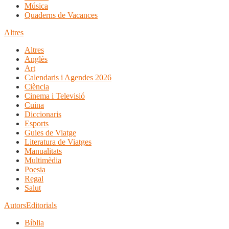
Música
Quaderns de Vacances
Altres
Altres
Anglès
Art
Calendaris i Agendes 2026
Ciència
Cinema i Televisió
Cuina
Diccionaris
Esports
Guies de Viatge
Literatura de Viatges
Manualitats
Multimèdia
Poesia
Regal
Salut
Autors
Editorials
Bíblia