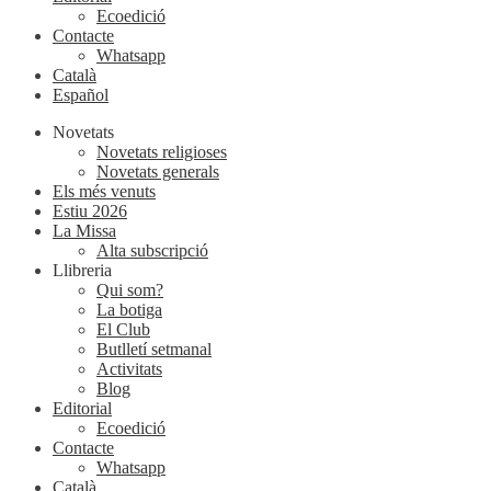
Ecoedició
Contacte
Whatsapp
Català
Español
Novetats
Novetats religioses
Novetats generals
Els més venuts
Estiu 2026
La Missa
Alta subscripció
Llibreria
Qui som?
La botiga
El Club
Butlletí setmanal
Activitats
Blog
Editorial
Ecoedició
Contacte
Whatsapp
Català