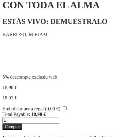
CON TODA EL ALMA
ESTÁS VIVO: DEMUÉSTRALO
BARROSO, MIRIAM
Compartir
5% descompte exclusiu web
18,98
€
18,03
€
Embolicar per a regal (
0,00
€
)
Total Payable:
18,98
€
quantitat
de
Comprar
CON
TODA