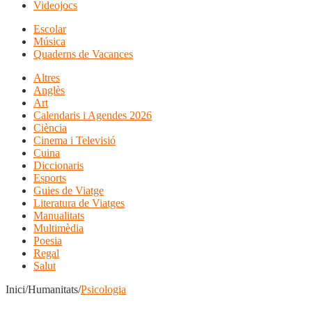
Videojocs
Escolar
Música
Quaderns de Vacances
Altres
Anglès
Art
Calendaris i Agendes 2026
Ciència
Cinema i Televisió
Cuina
Diccionaris
Esports
Guies de Viatge
Literatura de Viatges
Manualitats
Multimèdia
Poesia
Regal
Salut
Inici/Humanitats/
Psicologia