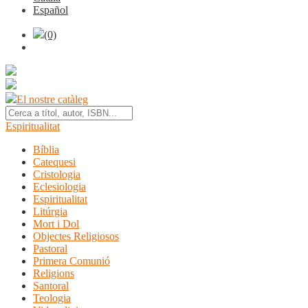
Español
(0)
El nostre catàleg
Espiritualitat
Bíblia
Catequesi
Cristologia
Eclesiologia
Espiritualitat
Litúrgia
Mort i Dol
Objectes Religiosos
Pastoral
Primera Comunió
Religions
Santoral
Teologia