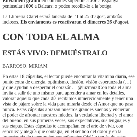
Enviament gratuït
en comandes superiors a
50€
a Espanya
EL
peninsular i
80€
a Balears; o podeu recollir-lo a la botiga.
ALMA
La Llibreria Claret estarà tancada de l’1 al 25 d’agost, ambdòs
inclosos.
Els enviaments es reactivaran el dimecres 26 d’agost.
CON TODA EL ALMA
ESTÁS VIVO: DEMUÉSTRALO
BARROSO, MIRIAM
En estas 18 cápsulas, el lector puede encontrar la vitamina diaria, ese
punto extra de energía, optimismo, ilusión, visión esperanzada (…)
y que ayudan a despertar el corazón. – @luzmaralCon toda el alma
invita a salir de uno mismo para aprender a amar en los detalles,
valorar aquello que cada día recibimos inmerecidamente y tener una
vista de pájaro sobre la vida para mirarla desde el Amor que no pasa
nunca. Estas cápsulas abrazan nuestros grandes sueños y encierran
el poder de afrontar nuestros miedos, la verdadera libertad y el amor
del bueno: en sus primeras veces, sus expectativas, sus lenguajes y
sus etapas. Estas cápsulas te acompañan en el arte de vivir, con
sencillez y alegría que contagia, en el sentido del dolor y en la
importancia de tener auténticos referentes.Ojalá a través de estas