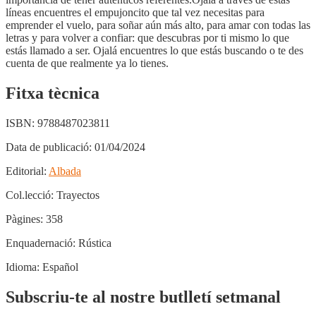
líneas encuentres el empujoncito que tal vez necesitas para
emprender el vuelo, para soñar aún más alto, para amar con todas las
letras y para volver a confiar: que descubras por ti mismo lo que
estás llamado a ser. Ojalá encuentres lo que estás buscando o te des
cuenta de que realmente ya lo tienes.
Fitxa tècnica
ISBN:
9788487023811
Data de publicació:
01/04/2024
Editorial:
Albada
Col.lecció:
Trayectos
Pàgines:
358
Enquadernació:
Rústica
Idioma:
Español
Subscriu-te al nostre butlletí setmanal