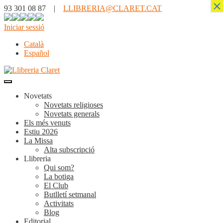
×
93 301 08 87 |
LLIBRERIA@CLARET.CAT
Iniciar sessió
Català
Español
Novetats
Novetats religioses
Novetats generals
Els més venuts
Estiu 2026
La Missa
Alta subscripció
Llibreria
Qui som?
La botiga
El Club
Butlletí setmanal
Activitats
Blog
Editorial