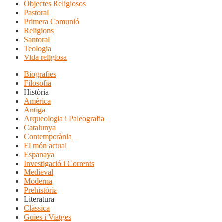
Objectes Religiosos
Pastoral
Primera Comunió
Religions
Santoral
Teologia
Vida religiosa
Biografies
Filosofia
Història
Amèrica
Antiga
Arqueologia i Paleografia
Catalunya
Contemporània
El món actual
Espanaya
Investigació i Corrents
Medieval
Moderna
Prehistòria
Literatura
Clàssica
Guies i Viatges