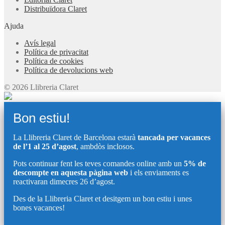
Distribuïdora Claret
Ajuda
Avís legal
Política de privacitat
Política de cookies
Política de devolucions web
© 2026 Llibreria Claret
Bon estiu!
La Llibreria Claret de Barcelona estarà
tancada per vacances
de l’1 al 25 d’agost
, ambdòs inclosos.
Pots continuar fent les teves comandes online amb un
5% de
descompte en aquesta pàgina web
i els enviaments es
reactivaran dimecres 26 d’agost.
Des de la Llibreria Claret et desitgem un bon estiu i unes
bones vacances!