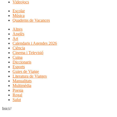
Videojocs
Escolar
Música
Quaderns de Vacances
Altres
Anglès
Art
Calendaris i Agendes 2026
Ciència
Cinema i Televisió
Cuina
Diccionaris
Esports
Guies de Viatge
Literatura de Viatges
Manualitats
Multimèdia
Poesia
Regal
Salut
Inici//