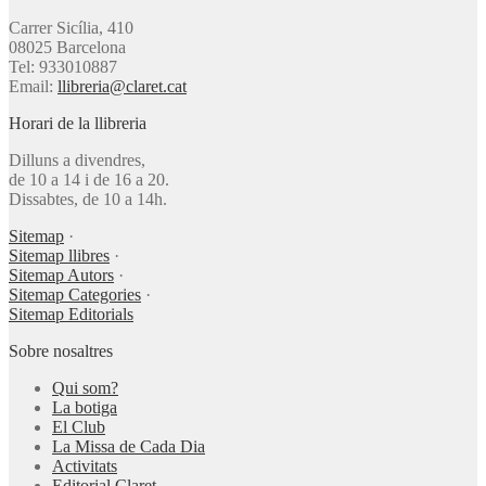
Carrer Sicília, 410
08025 Barcelona
Tel: 933010887
Email:
llibreria@claret.cat
Horari de la llibreria
Dilluns a divendres,
de 10 a 14 i de 16 a 20.
Dissabtes, de 10 a 14h.
Sitemap
·
Sitemap llibres
·
Sitemap Autors
·
Sitemap Categories
·
Sitemap Editorials
Sobre nosaltres
Qui som?
La botiga
El Club
La Missa de Cada Dia
Activitats
Editorial Claret