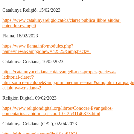
Catalunya Religió, 15/02/2023
https://www.catalunyareligio.cat/ca/claret-publica-llibre-ajudar-
entendre-evangeli
Flama, 16/02/2023
https://www.flama.info/modules.php?
name=news&amp;idnew=42525&amp;back=1
Catalunya Cristiana, 16/02/2023
https://catalunyacristiana.cat/levangeli-mes-proper-gracies-a-
leditorial-claret/?
utm_source=mailpoet&amp;utm_medium=email&amp;utm_campaign=b
catalunya-cristiana-2
Religión Digital, 09/02/2023
https://www.religiondigital.org/libros/Conocer-Evangelios-
comentarios-sabiduria-pastoral_0_2531146873.html
Catalunya Cristiana (CAT), 02/04/2023
https://drive.google.com/file/d/1wSHOi-