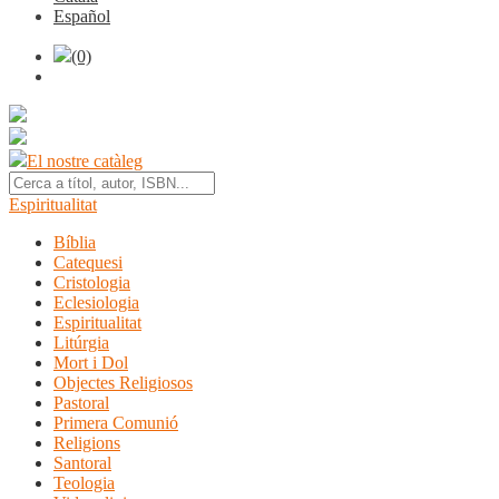
Español
(0)
El nostre catàleg
Espiritualitat
Bíblia
Catequesi
Cristologia
Eclesiologia
Espiritualitat
Litúrgia
Mort i Dol
Objectes Religiosos
Pastoral
Primera Comunió
Religions
Santoral
Teologia