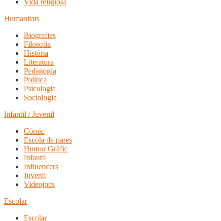
Vida religiosa
Humanitats
Biografies
Filosofia
Història
Literatura
Pedagogia
Política
Psicologia
Sociologia
Infantil / Juvenil
Còmic
Escola de pares
Humor Gràfic
Infantil
Influencers
Juvenil
Videojocs
Escolar
Escolar