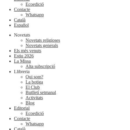
Ecoedició
Contacte
Whatsapp
Català
Español
Novetats
Novetats religioses
Novetats generals
Els més venuts
Estiu 2026
La Missa
Alta subscripció
Llibreria
Qui som?
La botiga
El Club
Butlletí setmanal
Activitats
Blog
Editorial
Ecoedició
Contacte
Whatsapp
Català