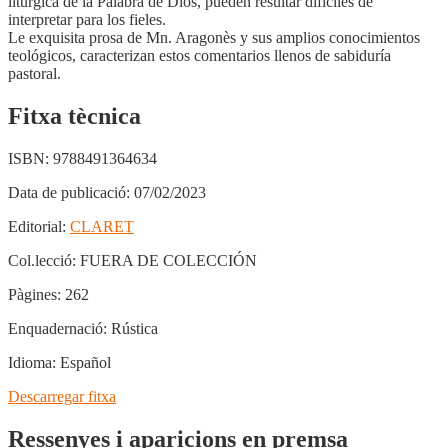
litúrgica de la Palabra de Dios, pueden resultar difíciles de
interpretar para los fieles.
Le exquisita prosa de Mn. Aragonès y sus amplios conocimientos
teológicos, caracterizan estos comentarios llenos de sabiduría
pastoral.
Fitxa tècnica
ISBN:
9788491364634
Data de publicació:
07/02/2023
Editorial:
CLARET
Col.lecció:
FUERA DE COLECCIÓN
Pàgines:
262
Enquadernació:
Rústica
Idioma:
Español
Descarregar fitxa
Ressenyes i aparicions en premsa