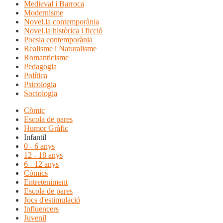
Medieval i Barroca
Modernisme
Novel.la contemporània
Novel.la històrica i ficció
Poesia contemporània
Realisme i Naturalisme
Romanticisme
Pedagogia
Política
Psicologia
Sociologia
Còmic
Escola de pares
Humor Gràfic
Infantil
0 - 6 anys
12 - 18 anys
6 - 12 anys
Còmics
Entreteniment
Escola de pares
Jocs d'estimulació
Influencers
Juvenil