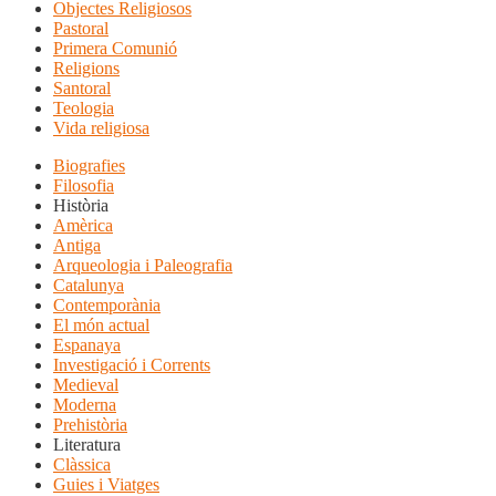
Objectes Religiosos
Pastoral
Primera Comunió
Religions
Santoral
Teologia
Vida religiosa
Biografies
Filosofia
Història
Amèrica
Antiga
Arqueologia i Paleografia
Catalunya
Contemporània
El món actual
Espanaya
Investigació i Corrents
Medieval
Moderna
Prehistòria
Literatura
Clàssica
Guies i Viatges