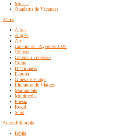
Música
Quaderns de Vacances
Altres
Altres
Anglès
Art
Calendaris i Agendes 2026
Ciència
Cinema i Televisió
Cuina
Diccionaris
Esports
Guies de Viatge
Literatura de Viatges
Manualitats
Multimèdia
Poesia
Regal
Salut
Autors
Editorials
Bíblia