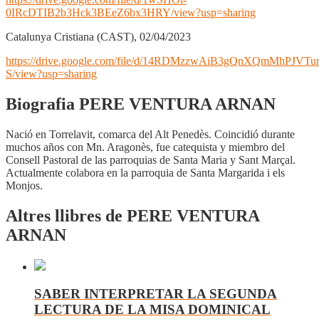
0IRcDTIB2b3Hck3BEeZ6bx3HRY/view?usp=sharing
Catalunya Cristiana (CAST), 02/04/2023
https://drive.google.com/file/d/14RDMzzwAiB3gQnXQmMhPJVT
S/view?usp=sharing
Biografia PERE VENTURA ARNAN
Nació en Torrelavit, comarca del Alt Penedès. Coincidió durante
muchos años con Mn. Aragonès, fue catequista y miembro del
Consell Pastoral de las parroquias de Santa Maria y Sant Marçal.
Actualmente colabora en la parroquia de Santa Margarida i els
Monjos.
Altres llibres de PERE VENTURA
ARNAN
SABER INTERPRETAR LA SEGUNDA
LECTURA DE LA MISA DOMINICAL