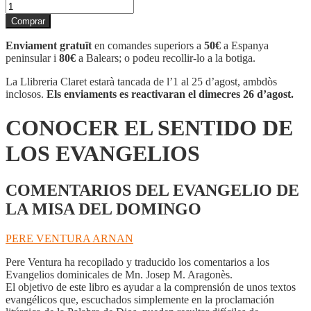
quantitat
de
Comprar
CONOCER
EL
Enviament gratuït
en comandes superiors a
50€
a Espanya
SENTIDO
peninsular i
80€
a Balears; o podeu recollir-lo a la botiga.
DE
LOS
La Llibreria Claret estarà tancada de l’1 al 25 d’agost, ambdòs
EVANGELIOS
inclosos.
Els enviaments es reactivaran el dimecres 26 d’agost.
CONOCER EL SENTIDO DE
LOS EVANGELIOS
COMENTARIOS DEL EVANGELIO DE
LA MISA DEL DOMINGO
PERE VENTURA ARNAN
Pere Ventura ha recopilado y traducido los comentarios a los
Evangelios dominicales de Mn. Josep M. Aragonès.
El objetivo de este libro es ayudar a la comprensión de unos textos
evangélicos que, escuchados simplemente en la proclamación