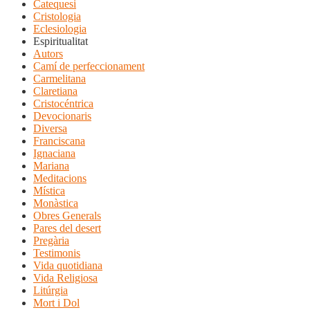
Catequesi
Cristologia
Eclesiologia
Espiritualitat
Autors
Camí de perfeccionament
Carmelitana
Claretiana
Cristocéntrica
Devocionaris
Diversa
Franciscana
Ignaciana
Mariana
Meditacions
Mística
Monàstica
Obres Generals
Pares del desert
Pregària
Testimonis
Vida quotidiana
Vida Religiosa
Litúrgia
Mort i Dol