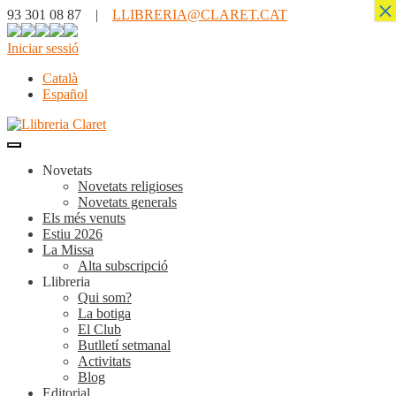
×
93 301 08 87 |
LLIBRERIA@CLARET.CAT
Iniciar sessió
Català
Español
Novetats
Novetats religioses
Novetats generals
Els més venuts
Estiu 2026
La Missa
Alta subscripció
Llibreria
Qui som?
La botiga
El Club
Butlletí setmanal
Activitats
Blog
Editorial