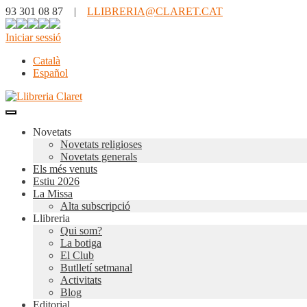
93 301 08 87 |
LLIBRERIA@CLARET.CAT
Iniciar sessió
Català
Español
Novetats
Novetats religioses
Novetats generals
Els més venuts
Estiu 2026
La Missa
Alta subscripció
Llibreria
Qui som?
La botiga
El Club
Butlletí setmanal
Activitats
Blog
Editorial