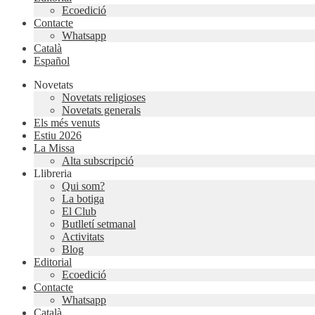
Ecoedició
Contacte
Whatsapp
Català
Español
Novetats
Novetats religioses
Novetats generals
Els més venuts
Estiu 2026
La Missa
Alta subscripció
Llibreria
Qui som?
La botiga
El Club
Butlletí setmanal
Activitats
Blog
Editorial
Ecoedició
Contacte
Whatsapp
Català