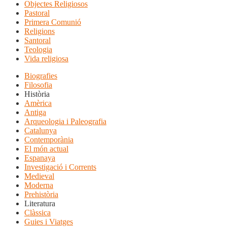
Objectes Religiosos
Pastoral
Primera Comunió
Religions
Santoral
Teologia
Vida religiosa
Biografies
Filosofia
Història
Amèrica
Antiga
Arqueologia i Paleografia
Catalunya
Contemporània
El món actual
Espanaya
Investigació i Corrents
Medieval
Moderna
Prehistòria
Literatura
Clàssica
Guies i Viatges