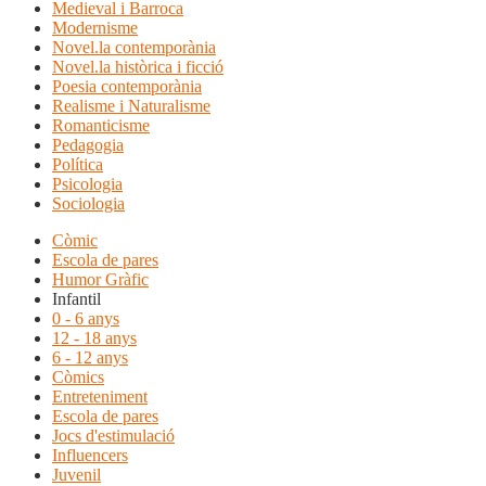
Medieval i Barroca
Modernisme
Novel.la contemporània
Novel.la històrica i ficció
Poesia contemporània
Realisme i Naturalisme
Romanticisme
Pedagogia
Política
Psicologia
Sociologia
Còmic
Escola de pares
Humor Gràfic
Infantil
0 - 6 anys
12 - 18 anys
6 - 12 anys
Còmics
Entreteniment
Escola de pares
Jocs d'estimulació
Influencers
Juvenil