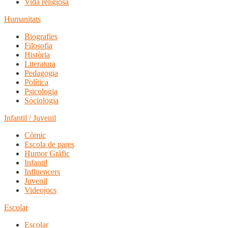
Vida religiosa
Humanitats
Biografies
Filosofia
Història
Literatura
Pedagogia
Política
Psicologia
Sociologia
Infantil / Juvenil
Còmic
Escola de pares
Humor Gràfic
Infantil
Influencers
Juvenil
Videojocs
Escolar
Escolar