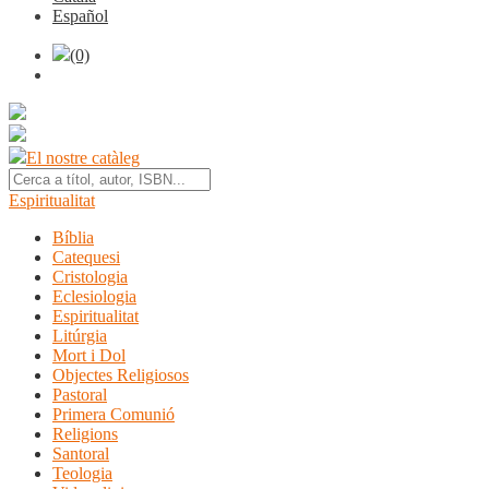
Español
(0)
El nostre catàleg
Espiritualitat
Bíblia
Catequesi
Cristologia
Eclesiologia
Espiritualitat
Litúrgia
Mort i Dol
Objectes Religiosos
Pastoral
Primera Comunió
Religions
Santoral
Teologia