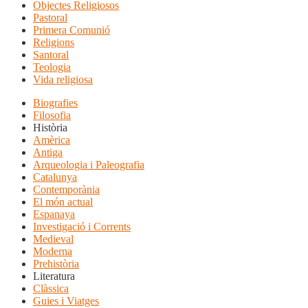
Objectes Religiosos
Pastoral
Primera Comunió
Religions
Santoral
Teologia
Vida religiosa
Biografies
Filosofia
Història
Amèrica
Antiga
Arqueologia i Paleografia
Catalunya
Contemporània
El món actual
Espanaya
Investigació i Corrents
Medieval
Moderna
Prehistòria
Literatura
Clàssica
Guies i Viatges