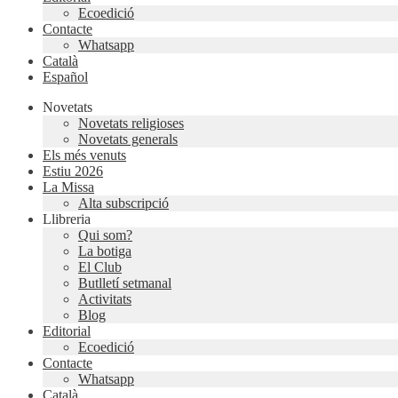
Ecoedició
Contacte
Whatsapp
Català
Español
Novetats
Novetats religioses
Novetats generals
Els més venuts
Estiu 2026
La Missa
Alta subscripció
Llibreria
Qui som?
La botiga
El Club
Butlletí setmanal
Activitats
Blog
Editorial
Ecoedició
Contacte
Whatsapp
Català