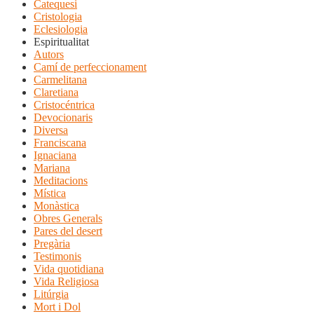
Catequesi
Cristologia
Eclesiologia
Espiritualitat
Autors
Camí de perfeccionament
Carmelitana
Claretiana
Cristocéntrica
Devocionaris
Diversa
Franciscana
Ignaciana
Mariana
Meditacions
Mística
Monàstica
Obres Generals
Pares del desert
Pregària
Testimonis
Vida quotidiana
Vida Religiosa
Litúrgia
Mort i Dol