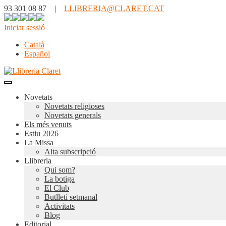
93 301 08 87 |
LLIBRERIA@CLARET.CAT
Iniciar sessió
Català
Español
Novetats
Novetats religioses
Novetats generals
Els més venuts
Estiu 2026
La Missa
Alta subscripció
Llibreria
Qui som?
La botiga
El Club
Butlletí setmanal
Activitats
Blog
Editorial