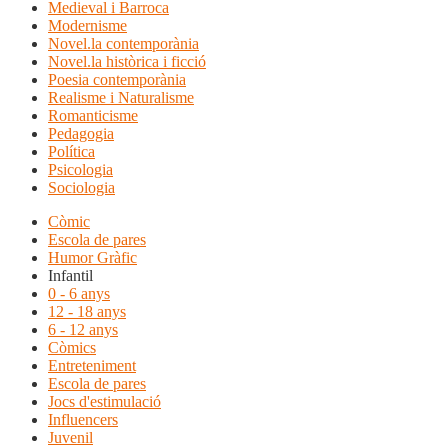
Medieval i Barroca
Modernisme
Novel.la contemporània
Novel.la històrica i ficció
Poesia contemporània
Realisme i Naturalisme
Romanticisme
Pedagogia
Política
Psicologia
Sociologia
Còmic
Escola de pares
Humor Gràfic
Infantil
0 - 6 anys
12 - 18 anys
6 - 12 anys
Còmics
Entreteniment
Escola de pares
Jocs d'estimulació
Influencers
Juvenil