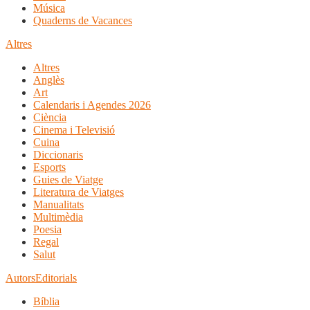
Música
Quaderns de Vacances
Altres
Altres
Anglès
Art
Calendaris i Agendes 2026
Ciència
Cinema i Televisió
Cuina
Diccionaris
Esports
Guies de Viatge
Literatura de Viatges
Manualitats
Multimèdia
Poesia
Regal
Salut
Autors
Editorials
Bíblia