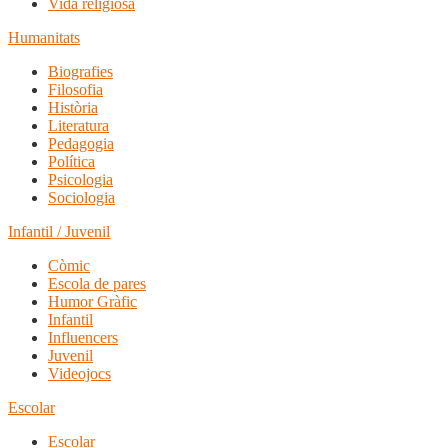
Vida religiosa
Humanitats
Biografies
Filosofia
Història
Literatura
Pedagogia
Política
Psicologia
Sociologia
Infantil / Juvenil
Còmic
Escola de pares
Humor Gràfic
Infantil
Influencers
Juvenil
Videojocs
Escolar
Escolar