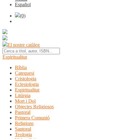
Español
(0)
El nostre catàleg
Espiritualitat
Bíblia
Catequesi
Cristologia
Eclesiologia
Espiritualitat
Litúrgia
Mort i Dol
Objectes Religiosos
Pastoral
Primera Comunió
Religions
Santoral
Teologia