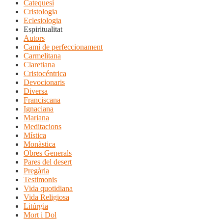
Catequesi
Cristologia
Eclesiologia
Espiritualitat
Autors
Camí de perfeccionament
Carmelitana
Claretiana
Cristocéntrica
Devocionaris
Diversa
Franciscana
Ignaciana
Mariana
Meditacions
Mística
Monàstica
Obres Generals
Pares del desert
Pregària
Testimonis
Vida quotidiana
Vida Religiosa
Litúrgia
Mort i Dol