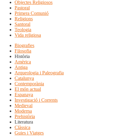
Objectes Religiosos
Pastoral
Primera Comunió
Religions
Santoral
Teologia
Vida religiosa
Biografies
Filosofia
Història
Amèrica
Antiga
Arqueologia i Paleografia
Catalunya
Contemporània
El món actual
Espanaya
Investigació i Corrents
Medieval
Moderna
Prehistòria
Literatura
Clàssica
Guies i Viatges