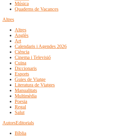
Música
Quaderns de Vacances
Altres
Altres
Anglès
Art
Calendaris i Agendes 2026
Ciència
Cinema i Televisió
Cuina
Diccionaris
Esports
Guies de Viatge
Literatura de Viatges
Manualitats
Multimèdia
Poesia
Regal
Salut
Autors
Editorials
Bíblia