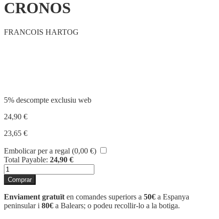
CRONOS
FRANCOIS HARTOG
Compartir
5% descompte exclusiu web
24,90
€
23,65
€
Embolicar per a regal (
0,00
€
)
Total Payable:
24,90
€
quantitat
de
Comprar
CRONOS
Enviament gratuït
en comandes superiors a
50€
a Espanya
peninsular i
80€
a Balears; o podeu recollir-lo a la botiga.