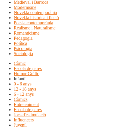
Medieval i Barroca
Modernisme
Novel.la contemporània
Novel.la històrica i ficció
Poesia contemporània
Realisme i Naturalisme
Romanticisme
Pedagogia
Política
Psicologia
Sociologia
Còmic
Escola de pares
Humor Gràfic
Infantil
0 - 6 anys
12 - 18 anys
6 - 12 anys
Còmics
Entreteniment
Escola de pares
Jocs d'estimulació
Influencers
Juvenil