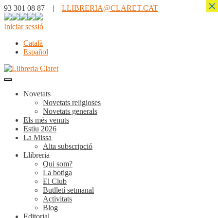
×
93 301 08 87 |
LLIBRERIA@CLARET.CAT
Iniciar sessió
Català
Español
Novetats
Novetats religioses
Novetats generals
Els més venuts
Estiu 2026
La Missa
Alta subscripció
Llibreria
Qui som?
La botiga
El Club
Butlletí setmanal
Activitats
Blog
Editorial