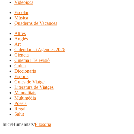
Videojocs
Escolar
Música
Quaderns de Vacances
Altres
Anglès
Art
Calendaris i Agendes 2026
Ciència
Cinema i Televisió
Cuina
Diccionaris
Esports
Guies de Viatge
Literatura de Viatges
Manualitats
Multimèdia
Poesia
Regal
Salut
Inici/Humanitats/
Filosofia