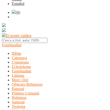
Español
(0)
El nostre catàleg
Espiritualitat
Bíblia
Catequesi
Cristologia
Eclesiologia
Espiritualitat
Litúrgia
Mort i Dol
Objectes Religiosos
Pastoral
Primera Comunió
Religions
Santoral
Teologia