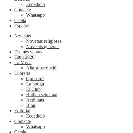
Ecoedició
Contacte
Whatsapp
Català
Español
Novetats
Novetats religioses
Novetats generals
Els més venuts
Estiu 2026
La Missa
Alta subscripció
Llibreria
Qui som?
La botiga
El Club
Butlletí setmanal
Activitats
Blog
Editorial
Ecoedició
Contacte
Whatsapp
Català