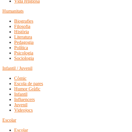
Vida religiosa
Humanitats
Biografies
Filosofia
Història
Literatura
Pedagogia
Política
Psicologia
Sociologia
Infantil / Juvenil
Còmic
Escola de pares
Humor Gràfic
Infantil
Influencers
Juvenil
Videojocs
Escolar
Escolar