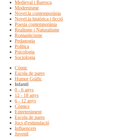
Medieval i Barroca
Modernisme
Novel.la contemporània
Novel.la històrica i ficció
Poesia contemporània
Realisme i Naturalisme
Romanticisme
Pedagogia
Política
Psicologia
Sociologia
Còmic
Escola de pares
Humor Gràfic
Infantil
0 - 6 anys
12 - 18 anys
6 - 12 anys
Còmics
Entreteniment
Escola de pares
Jocs d'estimulació
Influencers
Juvenil