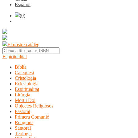
Español
(0)
El nostre catàleg
Espiritualitat
Bíblia
Catequesi
Cristologia
Eclesiologia
Espiritualitat
Litúrgia
Mort i Dol
Objectes Religiosos
Pastoral
Primera Comunió
Religions
Santoral
Teologia