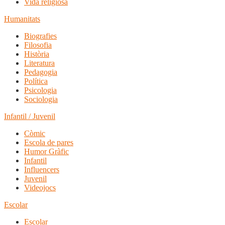
Vida religiosa
Humanitats
Biografies
Filosofia
Història
Literatura
Pedagogia
Política
Psicologia
Sociologia
Infantil / Juvenil
Còmic
Escola de pares
Humor Gràfic
Infantil
Influencers
Juvenil
Videojocs
Escolar
Escolar