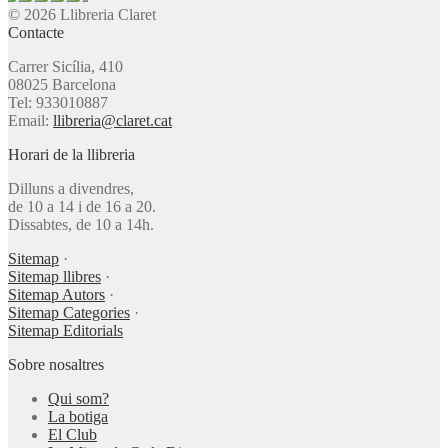
© 2026 Llibreria Claret
Contacte
Carrer Sicília, 410
08025 Barcelona
Tel: 933010887
Email:
llibreria@claret.cat
Horari de la llibreria
Dilluns a divendres,
de 10 a 14 i de 16 a 20.
Dissabtes, de 10 a 14h.
Sitemap
·
Sitemap llibres
·
Sitemap Autors
·
Sitemap Categories
·
Sitemap Editorials
Sobre nosaltres
Qui som?
La botiga
El Club