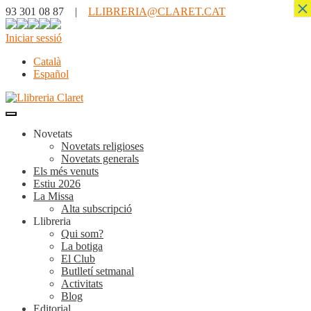
×
93 301 08 87 |
LLIBRERIA@CLARET.CAT
Iniciar sessió
Català
Español
Novetats
Novetats religioses
Novetats generals
Els més venuts
Estiu 2026
La Missa
Alta subscripció
Llibreria
Qui som?
La botiga
El Club
Butlletí setmanal
Activitats
Blog
Editorial