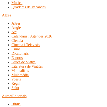
Música
Quaderns de Vacances
Altres
Altres
Anglès
Art
Calendaris i Agendes 2026
Ciència
Cinema i Televisió
Cuina
Diccionaris
Esports
Guies de Viatge
Literatura de Viatges
Manualitats
Multimèdia
Poesia
Regal
Salut
Autors
Editorials
Bíblia