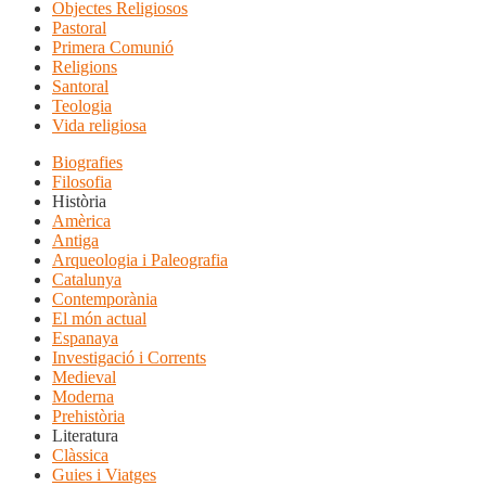
Objectes Religiosos
Pastoral
Primera Comunió
Religions
Santoral
Teologia
Vida religiosa
Biografies
Filosofia
Història
Amèrica
Antiga
Arqueologia i Paleografia
Catalunya
Contemporània
El món actual
Espanaya
Investigació i Corrents
Medieval
Moderna
Prehistòria
Literatura
Clàssica
Guies i Viatges