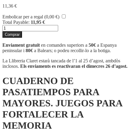
11,36
€
Embolicar per a regal (
0,00
€
)
Total Payable:
11,95
€
quantitat
de
Comprar
CUADERNO
DE
Enviament gratuït
en comandes superiors a
50€
a Espanya
PASATIEMPOS
peninsular i
80€
a Balears; o podeu recollir-lo a la botiga.
PARA
MAYORES.
La Llibreria Claret estarà tancada de l’1 al 25 d’agost, ambdòs
JUEGOS
inclosos.
Els enviaments es reactivaran el dimecres 26 d’agost.
PARA
FORTALECER
CUADERNO DE
LA
MEMORIA
PASATIEMPOS PARA
MAYORES. JUEGOS PARA
FORTALECER LA
MEMORIA