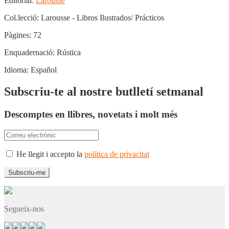
Editorial:
Larousse
Col.lecció:
Larousse - Libros Ilustrados/ Prácticos
Pàgines:
72
Enquadernació:
Rústica
Idioma:
Español
Subscriu-te al nostre butlletí setmanal
Descomptes en llibres, novetats i molt més
He llegit i accepto la
política de privacitat
Segueix-nos