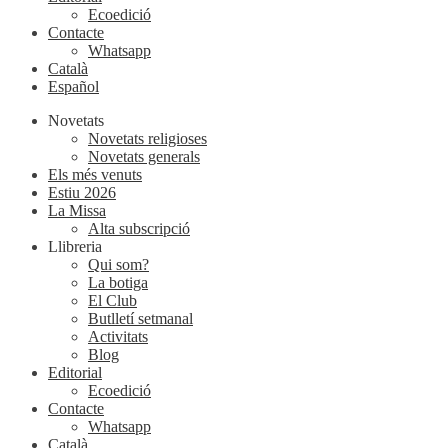
Ecoedició
Contacte
Whatsapp
Català
Español
Novetats
Novetats religioses
Novetats generals
Els més venuts
Estiu 2026
La Missa
Alta subscripció
Llibreria
Qui som?
La botiga
El Club
Butlletí setmanal
Activitats
Blog
Editorial
Ecoedició
Contacte
Whatsapp
Català