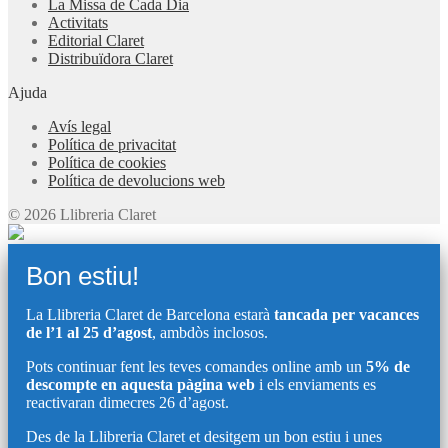
La Missa de Cada Dia
Activitats
Editorial Claret
Distribuïdora Claret
Ajuda
Avís legal
Política de privacitat
Política de cookies
Política de devolucions web
© 2026 Llibreria Claret
Bon estiu!
La Llibreria Claret de Barcelona estarà
tancada per vacances
de l’1 al 25 d’agost
, ambdòs inclosos.
Pots continuar fent les teves comandes online amb un
5% de
descompte en aquesta pàgina web
i els enviaments es
reactivaran dimecres 26 d’agost.
Des de la Llibreria Claret et desitgem un bon estiu i unes