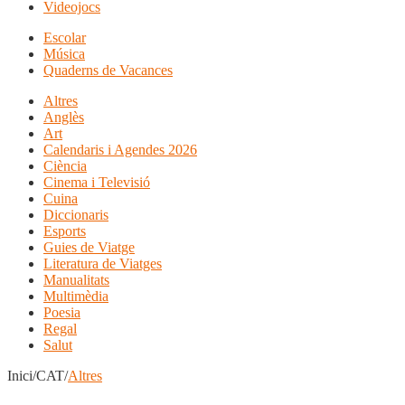
Videojocs
Escolar
Música
Quaderns de Vacances
Altres
Anglès
Art
Calendaris i Agendes 2026
Ciència
Cinema i Televisió
Cuina
Diccionaris
Esports
Guies de Viatge
Literatura de Viatges
Manualitats
Multimèdia
Poesia
Regal
Salut
Inici/CAT/
Altres