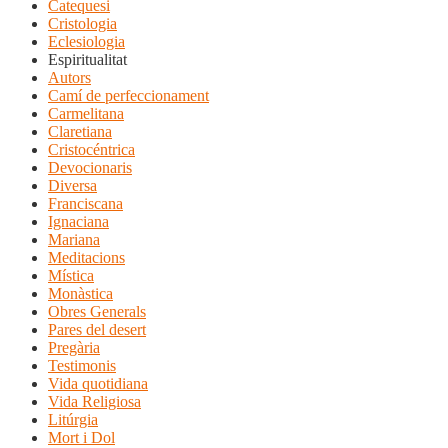
Catequesi
Cristologia
Eclesiologia
Espiritualitat
Autors
Camí de perfeccionament
Carmelitana
Claretiana
Cristocéntrica
Devocionaris
Diversa
Franciscana
Ignaciana
Mariana
Meditacions
Mística
Monàstica
Obres Generals
Pares del desert
Pregària
Testimonis
Vida quotidiana
Vida Religiosa
Litúrgia
Mort i Dol