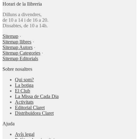
Horari de la llibreria
Dilluns a divendres,
de 10 a 14 i de 16 a 20.
Dissabtes, de 10 a 14h.
Sitemap
·
Sitemap llibres
·
Sitemap Autors
·
Sitemap Categories
·
Sitemap Editorials
Sobre nosaltres
Qui som?
La botiga
El Club
La Missa de Cada Dia
Activitats
Editorial Claret
Distribuïdora Claret
Ajuda
Avís legal