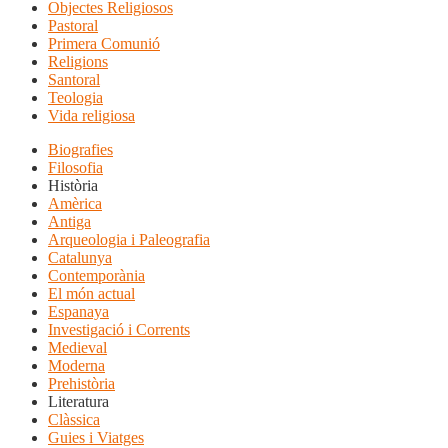
Objectes Religiosos
Pastoral
Primera Comunió
Religions
Santoral
Teologia
Vida religiosa
Biografies
Filosofia
Història
Amèrica
Antiga
Arqueologia i Paleografia
Catalunya
Contemporània
El món actual
Espanaya
Investigació i Corrents
Medieval
Moderna
Prehistòria
Literatura
Clàssica
Guies i Viatges