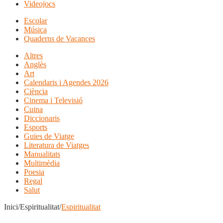
Videojocs
Escolar
Música
Quaderns de Vacances
Altres
Anglès
Art
Calendaris i Agendes 2026
Ciència
Cinema i Televisió
Cuina
Diccionaris
Esports
Guies de Viatge
Literatura de Viatges
Manualitats
Multimèdia
Poesia
Regal
Salut
Inici/Espiritualitat/
Espiritualitat