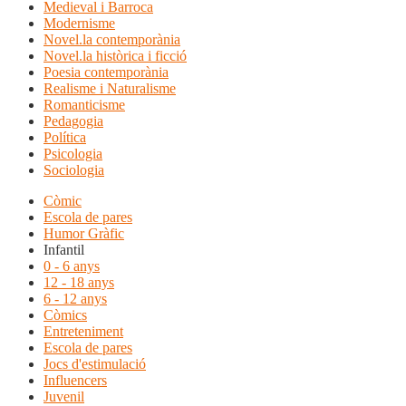
Medieval i Barroca
Modernisme
Novel.la contemporània
Novel.la històrica i ficció
Poesia contemporània
Realisme i Naturalisme
Romanticisme
Pedagogia
Política
Psicologia
Sociologia
Còmic
Escola de pares
Humor Gràfic
Infantil
0 - 6 anys
12 - 18 anys
6 - 12 anys
Còmics
Entreteniment
Escola de pares
Jocs d'estimulació
Influencers
Juvenil