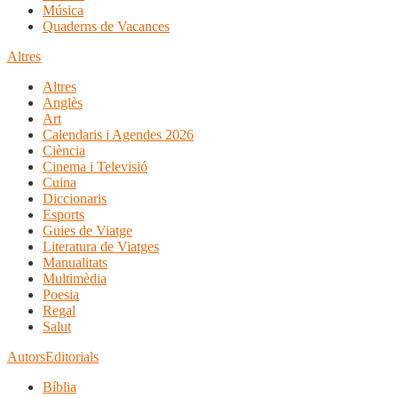
Música
Quaderns de Vacances
Altres
Altres
Anglès
Art
Calendaris i Agendes 2026
Ciència
Cinema i Televisió
Cuina
Diccionaris
Esports
Guies de Viatge
Literatura de Viatges
Manualitats
Multimèdia
Poesia
Regal
Salut
Autors
Editorials
Bíblia