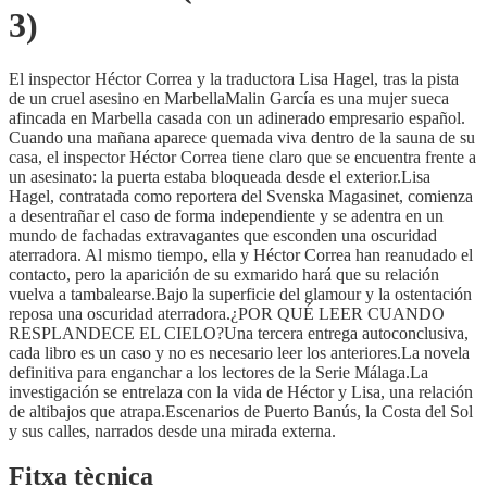
3)
El inspector Héctor Correa y la traductora Lisa Hagel, tras la pista
de un cruel asesino en MarbellaMalin García es una mujer sueca
afincada en Marbella casada con un adinerado empresario español.
Cuando una mañana aparece quemada viva dentro de la sauna de su
casa, el inspector Héctor Correa tiene claro que se encuentra frente a
un asesinato: la puerta estaba bloqueada desde el exterior.Lisa
Hagel, contratada como reportera del Svenska Magasinet, comienza
a desentrañar el caso de forma independiente y se adentra en un
mundo de fachadas extravagantes que esconden una oscuridad
aterradora. Al mismo tiempo, ella y Héctor Correa han reanudado el
contacto, pero la aparición de su exmarido hará que su relación
vuelva a tambalearse.Bajo la superficie del glamour y la ostentación
reposa una oscuridad aterradora.¿POR QUÉ LEER CUANDO
RESPLANDECE EL CIELO?Una tercera entrega autoconclusiva,
cada libro es un caso y no es necesario leer los anteriores.La novela
definitiva para enganchar a los lectores de la Serie Málaga.La
investigación se entrelaza con la vida de Héctor y Lisa, una relación
de altibajos que atrapa.Escenarios de Puerto Banús, la Costa del Sol
y sus calles, narrados desde una mirada externa.
Fitxa tècnica