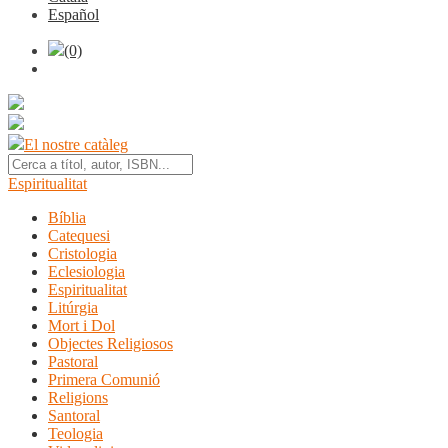
Español
(0)
El nostre catàleg
Espiritualitat
Bíblia
Catequesi
Cristologia
Eclesiologia
Espiritualitat
Litúrgia
Mort i Dol
Objectes Religiosos
Pastoral
Primera Comunió
Religions
Santoral
Teologia