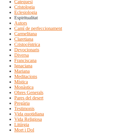
Catequesi
Cristologia
Eclesiologia
Espiritualitat
Autors
Camí de perfeccionament
Carmelitana
Claretiana
Cristocéntrica
Devocionaris
Diversa
Franciscana
Ignaciana
Mariana
Meditacions
Mística
Monàstica
Obres Generals
Pares del desert
Pregària
Testimonis
Vida quotidiana
Vida Religiosa
Litúrgia
Mort i Dol