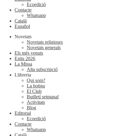
Ecoedició
Contacte
Whatsapp
Català
Español
Novetats
Novetats religioses
Novetats generals
Els més venuts
Estiu 2026
La Missa
Alta subscripció
Llibreria
Qui som?
La botiga
El Club
Butlletí setmanal
Activitats
Blog
Editorial
Ecoedició
Contacte
Whatsapp
Català