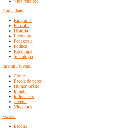
Vida religiosa
Humanitats
Biografies
Filosofia
Història
Literatura
Pedagogia
Política
Psicologia
Sociologia
Infantil / Juvenil
Còmic
Escola de pares
Humor Gràfic
Infantil
Influencers
Juvenil
Videojocs
Escolar
Escolar