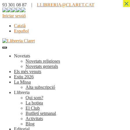
×
93 301 08 87 |
LLIBRERIA@CLARET.CAT
Iniciar sessió
Català
Español
Novetats
Novetats religioses
Novetats generals
Els més venuts
Estiu 2026
La Missa
Alta subscripció
Llibreria
Qui som?
La botiga
El Club
Butlletí setmanal
Activitats
Blog
Editorial