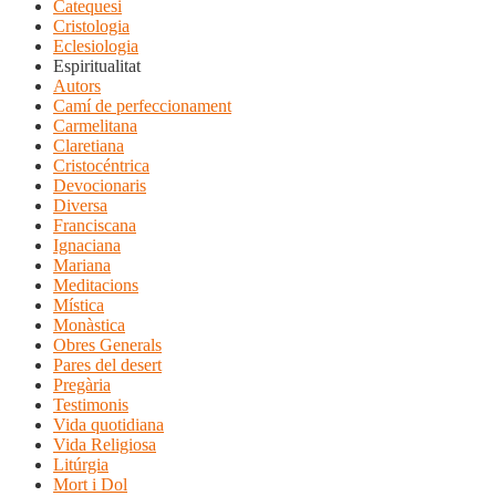
Catequesi
Cristologia
Eclesiologia
Espiritualitat
Autors
Camí de perfeccionament
Carmelitana
Claretiana
Cristocéntrica
Devocionaris
Diversa
Franciscana
Ignaciana
Mariana
Meditacions
Mística
Monàstica
Obres Generals
Pares del desert
Pregària
Testimonis
Vida quotidiana
Vida Religiosa
Litúrgia
Mort i Dol