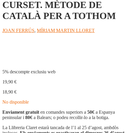
CURSET. MÈTODE DE
CATALÀ PER A TOTHOM
JOAN FERRÚS
,
MÍRIAM MARTIN LLORET
Compartir
5% descompte exclusiu web
19,90
€
18,90
€
No disponible
Enviament gratuït
en comandes superiors a
50€
a Espanya
peninsular i
80€
a Balears; o podeu recollir-lo a la botiga.
La Llibreria Claret estarà tancada de l’1 al 25 d’agost, ambdòs
inclosos.
Els enviaments es reactivaran el dimecres 26 d’agost.