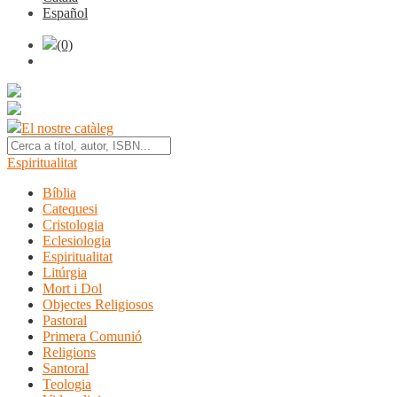
Español
(0)
El nostre catàleg
Espiritualitat
Bíblia
Catequesi
Cristologia
Eclesiologia
Espiritualitat
Litúrgia
Mort i Dol
Objectes Religiosos
Pastoral
Primera Comunió
Religions
Santoral
Teologia