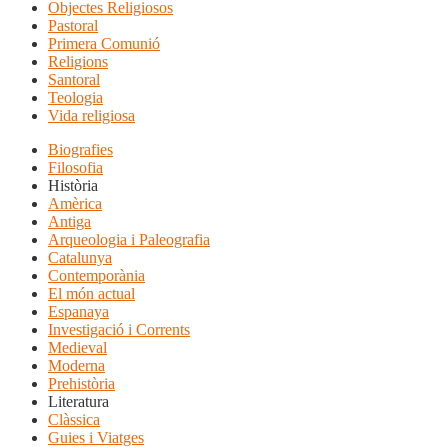
Objectes Religiosos
Pastoral
Primera Comunió
Religions
Santoral
Teologia
Vida religiosa
Biografies
Filosofia
Història
Amèrica
Antiga
Arqueologia i Paleografia
Catalunya
Contemporània
El món actual
Espanaya
Investigació i Corrents
Medieval
Moderna
Prehistòria
Literatura
Clàssica
Guies i Viatges