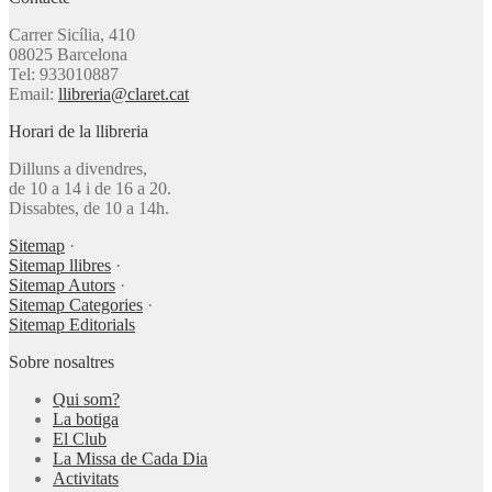
Carrer Sicília, 410
08025 Barcelona
Tel: 933010887
Email:
llibreria@claret.cat
Horari de la llibreria
Dilluns a divendres,
de 10 a 14 i de 16 a 20.
Dissabtes, de 10 a 14h.
Sitemap
·
Sitemap llibres
·
Sitemap Autors
·
Sitemap Categories
·
Sitemap Editorials
Sobre nosaltres
Qui som?
La botiga
El Club
La Missa de Cada Dia
Activitats