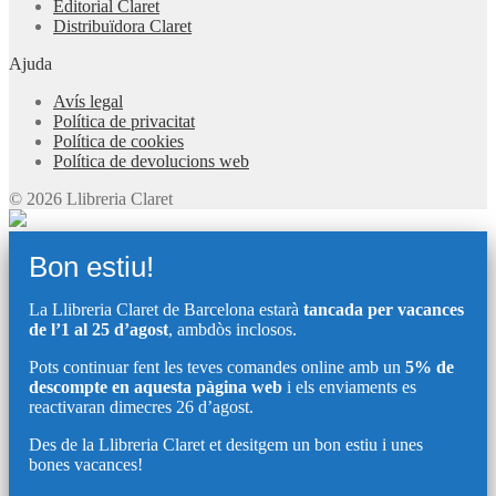
Editorial Claret
Distribuïdora Claret
Ajuda
Avís legal
Política de privacitat
Política de cookies
Política de devolucions web
© 2026 Llibreria Claret
Bon estiu!
La Llibreria Claret de Barcelona estarà
tancada per vacances
de l’1 al 25 d’agost
, ambdòs inclosos.
Pots continuar fent les teves comandes online amb un
5% de
descompte en aquesta pàgina web
i els enviaments es
reactivaran dimecres 26 d’agost.
Des de la Llibreria Claret et desitgem un bon estiu i unes
bones vacances!