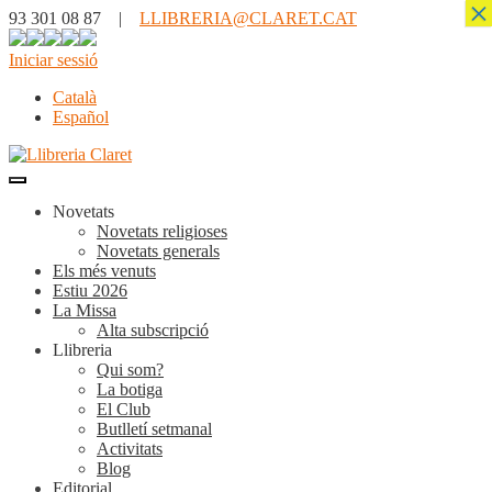
×
93 301 08 87 |
LLIBRERIA@CLARET.CAT
Iniciar sessió
Català
Español
Novetats
Novetats religioses
Novetats generals
Els més venuts
Estiu 2026
La Missa
Alta subscripció
Llibreria
Qui som?
La botiga
El Club
Butlletí setmanal
Activitats
Blog
Editorial