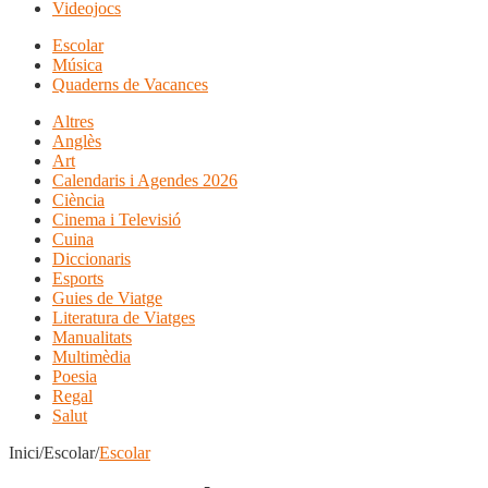
Videojocs
Escolar
Música
Quaderns de Vacances
Altres
Anglès
Art
Calendaris i Agendes 2026
Ciència
Cinema i Televisió
Cuina
Diccionaris
Esports
Guies de Viatge
Literatura de Viatges
Manualitats
Multimèdia
Poesia
Regal
Salut
Inici/Escolar/
Escolar