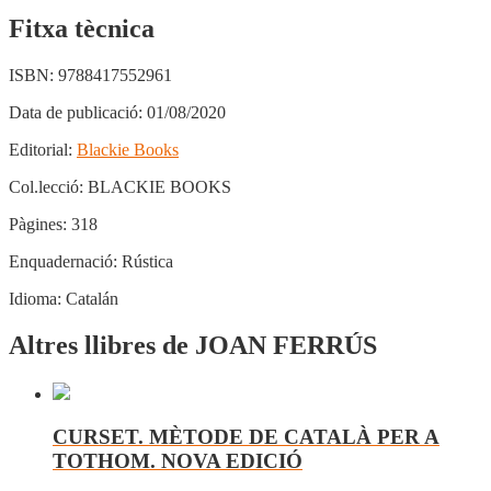
Fitxa tècnica
ISBN:
9788417552961
Data de publicació:
01/08/2020
Editorial:
Blackie Books
Col.lecció:
BLACKIE BOOKS
Pàgines:
318
Enquadernació:
Rústica
Idioma:
Catalán
Altres llibres de JOAN FERRÚS
CURSET. MÈTODE DE CATALÀ PER A
TOTHOM. NOVA EDICIÓ