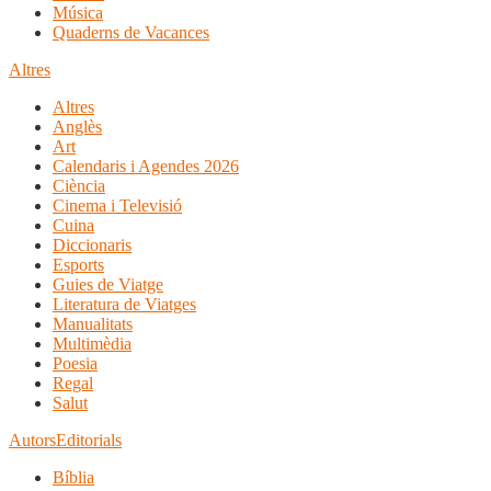
Música
Quaderns de Vacances
Altres
Altres
Anglès
Art
Calendaris i Agendes 2026
Ciència
Cinema i Televisió
Cuina
Diccionaris
Esports
Guies de Viatge
Literatura de Viatges
Manualitats
Multimèdia
Poesia
Regal
Salut
Autors
Editorials
Bíblia