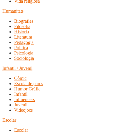
Vida religiosa
Humanitats
Biografies
Filosofia
Història
Literatura
Pedagogia
Política
Psicologia
Sociologia
Infantil / Juvenil
Còmic
Escola de pares
Humor Gràfic
Infantil
Influencers
Juvenil
Videojocs
Escolar
Escolar