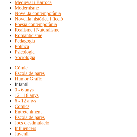
Medieval i Barroca
Modernisme
Novel.la contemporània
Novel.la històrica i ficció
Poesia contemporània
Realisme i Naturalisme
Romanticisme
Pedagogia
Política
Psicologia
Sociologia
Còmic
Escola de pares
Humor Gràfic
Infantil
0 - 6 anys
12 - 18 anys
6 - 12 anys
Còmics
Entreteniment
Escola de pares
Jocs d'estimulació
Influencers
Juvenil