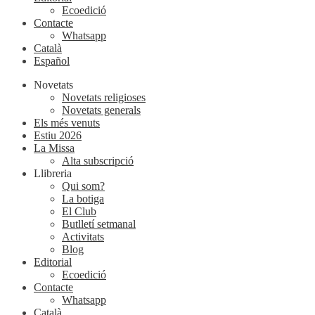
Ecoedició
Contacte
Whatsapp
Català
Español
Novetats
Novetats religioses
Novetats generals
Els més venuts
Estiu 2026
La Missa
Alta subscripció
Llibreria
Qui som?
La botiga
El Club
Butlletí setmanal
Activitats
Blog
Editorial
Ecoedició
Contacte
Whatsapp
Català