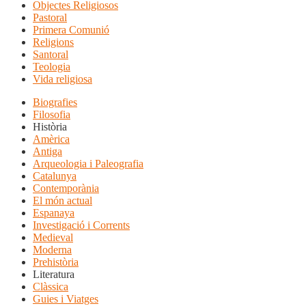
Objectes Religiosos
Pastoral
Primera Comunió
Religions
Santoral
Teologia
Vida religiosa
Biografies
Filosofia
Història
Amèrica
Antiga
Arqueologia i Paleografia
Catalunya
Contemporània
El món actual
Espanaya
Investigació i Corrents
Medieval
Moderna
Prehistòria
Literatura
Clàssica
Guies i Viatges