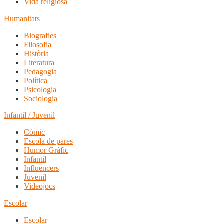
Vida religiosa
Humanitats
Biografies
Filosofia
Història
Literatura
Pedagogia
Política
Psicologia
Sociologia
Infantil / Juvenil
Còmic
Escola de pares
Humor Gràfic
Infantil
Influencers
Juvenil
Videojocs
Escolar
Escolar