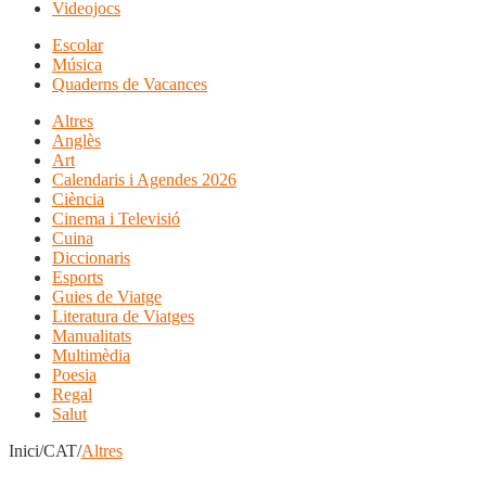
Videojocs
Escolar
Música
Quaderns de Vacances
Altres
Anglès
Art
Calendaris i Agendes 2026
Ciència
Cinema i Televisió
Cuina
Diccionaris
Esports
Guies de Viatge
Literatura de Viatges
Manualitats
Multimèdia
Poesia
Regal
Salut
Inici/CAT/
Altres