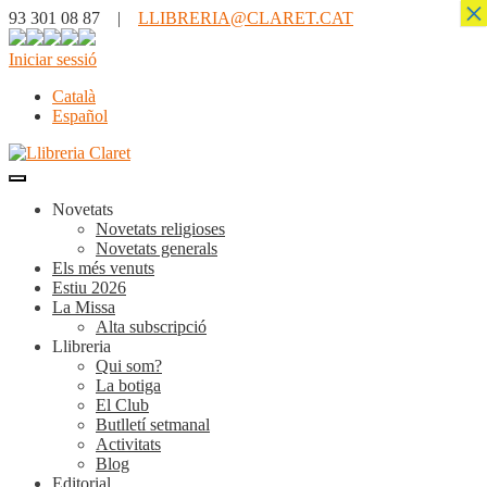
×
93 301 08 87 |
LLIBRERIA@CLARET.CAT
Iniciar sessió
Català
Español
Novetats
Novetats religioses
Novetats generals
Els més venuts
Estiu 2026
La Missa
Alta subscripció
Llibreria
Qui som?
La botiga
El Club
Butlletí setmanal
Activitats
Blog
Editorial