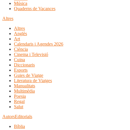
Música
Quaderns de Vacances
Altres
Altres
Anglès
Art
Calendaris i Agendes 2026
Ciència
Cinema i Televisió
Cuina
Diccionaris
Esports
Guies de Viatge
Literatura de Viatges
Manualitats
Multimèdia
Poesia
Regal
Salut
Autors
Editorials
Bíblia