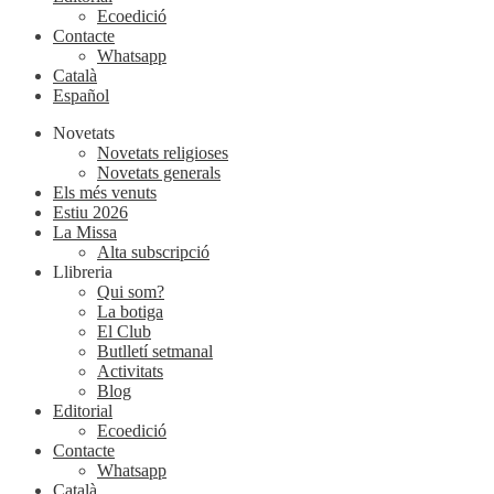
Ecoedició
Contacte
Whatsapp
Català
Español
Novetats
Novetats religioses
Novetats generals
Els més venuts
Estiu 2026
La Missa
Alta subscripció
Llibreria
Qui som?
La botiga
El Club
Butlletí setmanal
Activitats
Blog
Editorial
Ecoedició
Contacte
Whatsapp
Català