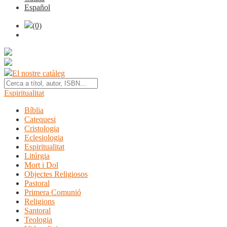
Español
(0)
El nostre catàleg
Espiritualitat
Bíblia
Catequesi
Cristologia
Eclesiologia
Espiritualitat
Litúrgia
Mort i Dol
Objectes Religiosos
Pastoral
Primera Comunió
Religions
Santoral
Teologia