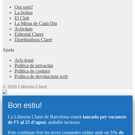
Qui som?
La botiga
El Club
La Missa de Cada Dia
Activitats
Editorial Claret
Distribuïdora Claret
Ajuda
Avís legal
Política de privacitat
Política de cookies
Política de devolucions web
© 2026 Llibreria Claret
Bon estiu!
La Llibreria Claret de Barcelona estarà
tancada per vacances
de l’1 al 25 d’agost
, ambdòs inclosos.
Pots continuar fent les teves comandes online amb un
5% de