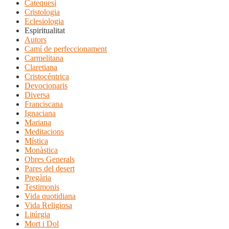
Catequesi
Cristologia
Eclesiologia
Espiritualitat
Autors
Camí de perfeccionament
Carmelitana
Claretiana
Cristocéntrica
Devocionaris
Diversa
Franciscana
Ignaciana
Mariana
Meditacions
Mística
Monàstica
Obres Generals
Pares del desert
Pregària
Testimonis
Vida quotidiana
Vida Religiosa
Litúrgia
Mort i Dol