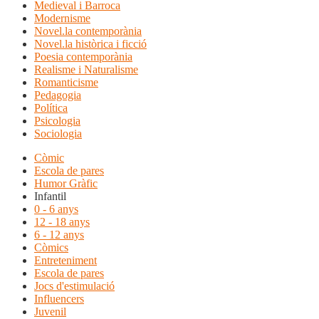
Medieval i Barroca
Modernisme
Novel.la contemporània
Novel.la històrica i ficció
Poesia contemporània
Realisme i Naturalisme
Romanticisme
Pedagogia
Política
Psicologia
Sociologia
Còmic
Escola de pares
Humor Gràfic
Infantil
0 - 6 anys
12 - 18 anys
6 - 12 anys
Còmics
Entreteniment
Escola de pares
Jocs d'estimulació
Influencers
Juvenil