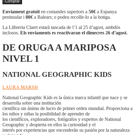
Comprar
DE
ORUGA
Enviament gratuït
en comandes superiors a
50€
a Espanya
A
peninsular i
80€
a Balears; o podeu recollir-lo a la botiga.
MARIPOSA
NIVEL
La Llibreria Claret estarà tancada de l’1 al 25 d’agost, ambdòs
1
inclosos.
Els enviaments es reactivaran el dimecres 26 d’agost.
DE ORUGA A MARIPOSA
NIVEL 1
NATIONAL GEOGRAPHIC KIDS
LAURA MARSH
National Geographic Kids es la única marca infantil que nace y se
desarrolla sobre una institución
científica sin ánimo de lucro de primer orden mundial. Proporciona a
los niños y niñas la posibilidad de aprender de
los científicos, exploradores, fotógrafos y expertos de National
Geographic y despierta en ellos la curiosidad y el
interés por experiencias que encenderán su pasión por la naturaleza