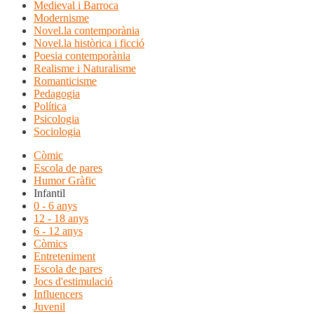
Medieval i Barroca
Modernisme
Novel.la contemporània
Novel.la històrica i ficció
Poesia contemporània
Realisme i Naturalisme
Romanticisme
Pedagogia
Política
Psicologia
Sociologia
Còmic
Escola de pares
Humor Gràfic
Infantil
0 - 6 anys
12 - 18 anys
6 - 12 anys
Còmics
Entreteniment
Escola de pares
Jocs d'estimulació
Influencers
Juvenil