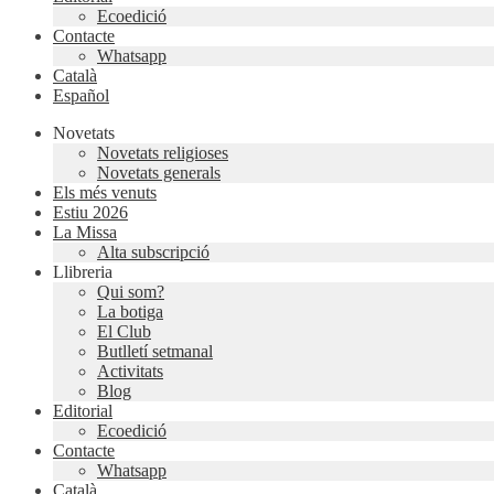
Ecoedició
Contacte
Whatsapp
Català
Español
Novetats
Novetats religioses
Novetats generals
Els més venuts
Estiu 2026
La Missa
Alta subscripció
Llibreria
Qui som?
La botiga
El Club
Butlletí setmanal
Activitats
Blog
Editorial
Ecoedició
Contacte
Whatsapp
Català