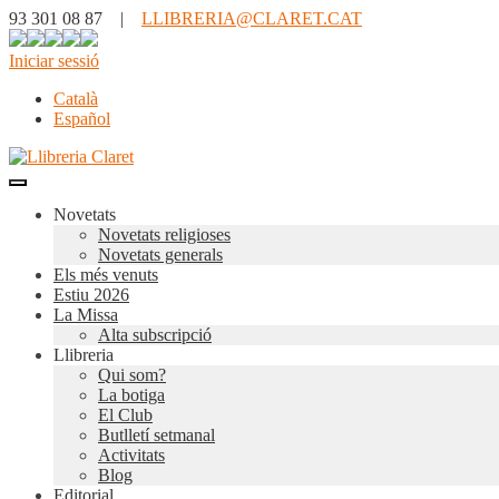
93 301 08 87 |
LLIBRERIA@CLARET.CAT
Iniciar sessió
Català
Español
Novetats
Novetats religioses
Novetats generals
Els més venuts
Estiu 2026
La Missa
Alta subscripció
Llibreria
Qui som?
La botiga
El Club
Butlletí setmanal
Activitats
Blog
Editorial