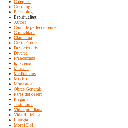
Catequesi
Cristologia
Eclesiologia
Espiritualitat
Autors
Camí de perfeccionament
Carmelitana
Claretiana
Cristocéntrica
Devocionaris
Diversa
Franciscana
Ignaciana
Mariana
Meditacions
Mística
Monàstica
Obres Generals
Pares del desert
Pregària
Testimonis
Vida quotidiana
Vida Religiosa
Litúrgia
Mort i Dol