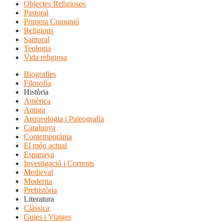
Objectes Religiosos
Pastoral
Primera Comunió
Religions
Santoral
Teologia
Vida religiosa
Biografies
Filosofia
Història
Amèrica
Antiga
Arqueologia i Paleografia
Catalunya
Contemporània
El món actual
Espanaya
Investigació i Corrents
Medieval
Moderna
Prehistòria
Literatura
Clàssica
Guies i Viatges