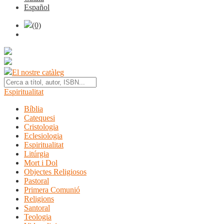
Español
(0)
El nostre catàleg
Espiritualitat
Bíblia
Catequesi
Cristologia
Eclesiologia
Espiritualitat
Litúrgia
Mort i Dol
Objectes Religiosos
Pastoral
Primera Comunió
Religions
Santoral
Teologia