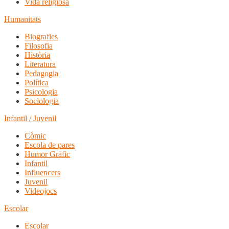
Vida religiosa
Humanitats
Biografies
Filosofia
Història
Literatura
Pedagogia
Política
Psicologia
Sociologia
Infantil / Juvenil
Còmic
Escola de pares
Humor Gràfic
Infantil
Influencers
Juvenil
Videojocs
Escolar
Escolar