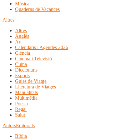
Música
Quaderns de Vacances
Altres
Altres
Anglès
Art
Calendaris i Agendes 2026
Ciència
Cinema i Televisió
Cuina
Diccionaris
Esports
Guies de Viatge
Literatura de Viatges
Manualitats
Multimèdia
Poesia
Regal
Salut
Autors
Editorials
Bíblia