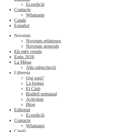
Ecoedició
Contacte
Whatsapp
Català
Español
Novetats
Novetats religioses
Novetats generals
Els més venuts
Estiu 2026
La Missa
Alta subscripció
Llibreria
Qui som?
La botiga
El Club
Butlletí setmanal
Activitats
Blog
Editorial
Ecoedició
Contacte
Whatsapp
Català