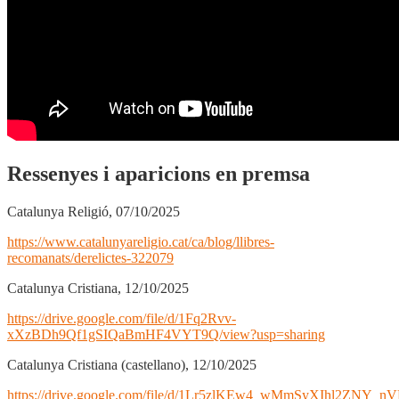
Ressenyes i aparicions en premsa
Catalunya Religió, 07/10/2025
https://www.catalunyareligio.cat/ca/blog/llibres-
recomanats/derelictes-322079
Catalunya Cristiana, 12/10/2025
https://drive.google.com/file/d/1Fq2Rvv-
xXzBDh9Qf1gSIQaBmHF4VYT9Q/view?usp=sharing
Catalunya Cristiana (castellano), 12/10/2025
https://drive.google.com/file/d/1Lr5zlKEw4_wMmSyXIhl2ZNY_