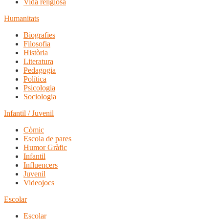
Vida religiosa
Humanitats
Biografies
Filosofia
Història
Literatura
Pedagogia
Política
Psicologia
Sociologia
Infantil / Juvenil
Còmic
Escola de pares
Humor Gràfic
Infantil
Influencers
Juvenil
Videojocs
Escolar
Escolar