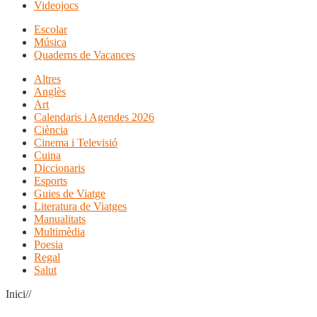
Videojocs
Escolar
Música
Quaderns de Vacances
Altres
Anglès
Art
Calendaris i Agendes 2026
Ciència
Cinema i Televisió
Cuina
Diccionaris
Esports
Guies de Viatge
Literatura de Viatges
Manualitats
Multimèdia
Poesia
Regal
Salut
Inici//