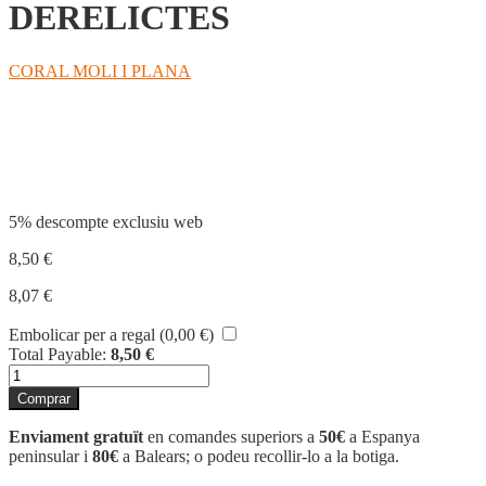
DERELICTES
CORAL MOLI I PLANA
Compartir
5% descompte exclusiu web
8,50
€
8,07
€
Embolicar per a regal (
0,00
€
)
Total Payable:
8,50
€
quantitat
de
Comprar
DERELICTES
Enviament gratuït
en comandes superiors a
50€
a Espanya
peninsular i
80€
a Balears; o podeu recollir-lo a la botiga.