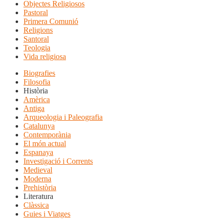
Objectes Religiosos
Pastoral
Primera Comunió
Religions
Santoral
Teologia
Vida religiosa
Biografies
Filosofia
Història
Amèrica
Antiga
Arqueologia i Paleografia
Catalunya
Contemporània
El món actual
Espanaya
Investigació i Corrents
Medieval
Moderna
Prehistòria
Literatura
Clàssica
Guies i Viatges