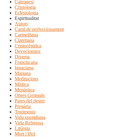
Catequesi
Cristologia
Eclesiologia
Espiritualitat
Autors
Camí de perfeccionament
Carmelitana
Claretiana
Cristocéntrica
Devocionaris
Diversa
Franciscana
Ignaciana
Mariana
Meditacions
Mística
Monàstica
Obres Generals
Pares del desert
Pregària
Testimonis
Vida quotidiana
Vida Religiosa
Litúrgia
Mort i Dol