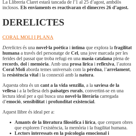
La Llibreria Claret estarà tancada de l’1 al 25 d’agost, ambdòs
inclosos.
Els enviaments es reactivaran el dimecres 26 d’agost.
DERELICTES
CORAL MOLI I PLANA
Derelictes
és una
novel·la poètica
i
íntima
que explora la
fragilitat
humana
a través del personatge de
Cel
, una jove marcada per les
ferides del passat que troba refugi en una
masia catalana
plena de
records
,
dol
i
memòria
. Amb una
prosa lírica
i
reflexiva
, l’autora
Coral Moli
aborda temes universals com la
pèrdua
, l’
arrelament
,
la
resistència vital
i la connexió amb la
natura
.
Aquesta obra és un
cant a la vida senzilla
, a la
saviesa de la
vellesa
i a la bellesa dels
paisatges rurals
, convertint-se en una
lectura ideal per a qui busca una
novel·la literària
carregada
d’
emoció
,
sensibilitat
i
profunditat existencial
.
Aquest llibre és ideal per a:
Amants de la literatura filosòfica i lírica
, que cerquen obres
que exploren l’existència, la memòria i la fragilitat humana.
Lectors interessats en la psicologia emocional i