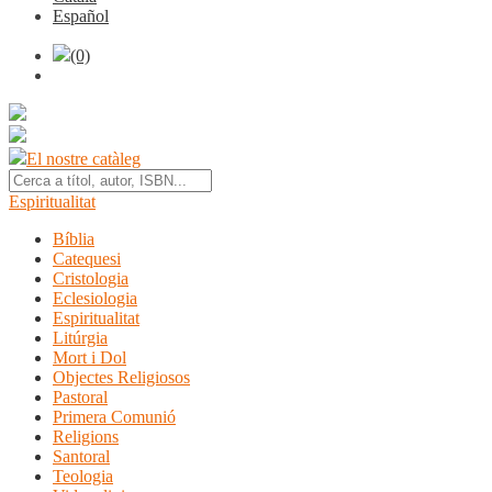
Español
(0)
El nostre catàleg
Espiritualitat
Bíblia
Catequesi
Cristologia
Eclesiologia
Espiritualitat
Litúrgia
Mort i Dol
Objectes Religiosos
Pastoral
Primera Comunió
Religions
Santoral
Teologia