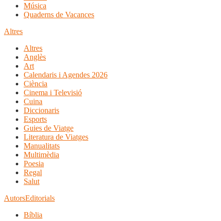
Música
Quaderns de Vacances
Altres
Altres
Anglès
Art
Calendaris i Agendes 2026
Ciència
Cinema i Televisió
Cuina
Diccionaris
Esports
Guies de Viatge
Literatura de Viatges
Manualitats
Multimèdia
Poesia
Regal
Salut
Autors
Editorials
Bíblia