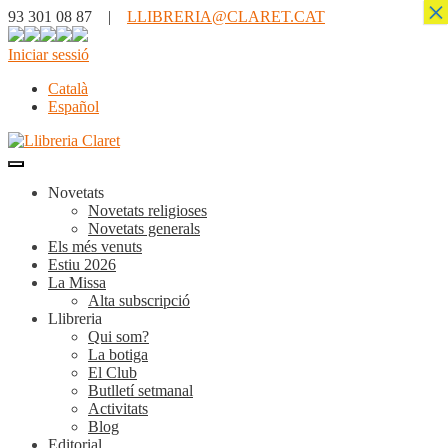
×
93 301 08 87 |
LLIBRERIA@CLARET.CAT
Iniciar sessió
Català
Español
Novetats
Novetats religioses
Novetats generals
Els més venuts
Estiu 2026
La Missa
Alta subscripció
Llibreria
Qui som?
La botiga
El Club
Butlletí setmanal
Activitats
Blog
Editorial