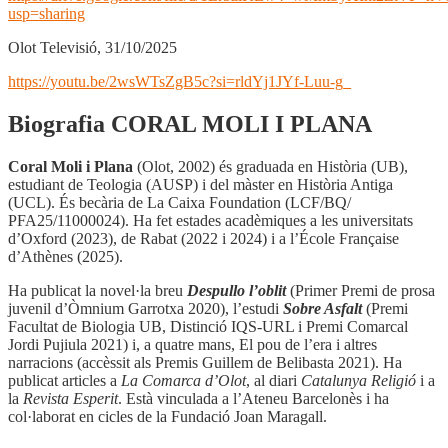
usp=sharing
Olot Televisió, 31/10/2025
https://youtu.be/2wsWTsZgB5c?si=rldYj1JYf-Luu-g_
Biografia CORAL MOLI I PLANA
Coral Moli i Plana
(Olot, 2002) és graduada en Història (UB),
estudiant de Teologia (AUSP) i del màster en Història Antiga
(UCL). És becària de La Caixa Foundation (LCF/BQ/
PFA25/11000024). Ha fet estades acadèmiques a les universitats
d’Oxford (2023), de Rabat (2022 i 2024) i a l’École Française
d’Athènes (2025).
Ha publicat la novel·la breu
Despullo l’oblit
(Primer Premi de prosa
juvenil d’Òmnium Garrotxa 2020), l’estudi
Sobre Asfalt
(Premi
Facultat de Biologia UB, Distinció IQS-URL i Premi Comarcal
Jordi Pujiula 2021) i, a quatre mans, El pou de l’era i altres
narracions (accèssit als Premis Guillem de Belibasta 2021). Ha
publicat articles a
La Comarca d’Olot
, al diari
Catalunya Religió
i a
la
Revista Esperit
. Està vinculada a l’Ateneu Barcelonès i ha
col·laborat en cicles de la Fundació Joan Maragall.