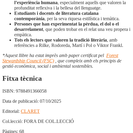
l’experiència humana
, especialment aquells que valoren la
profunditat reflexiva i la bellesa del llenguatge.
Estudiants i docents de literatura catalana
contemporània
, per la seva riquesa estilística i temàtica.
Persones que han experimentat la pèrdua, el dol o el
desarrelament
, que poden trobar en el relat una veu propera i
empàtica.
Tots els lectors que valoren la tradició literària
, amb
referències a Rilke, Rodoreda, Martí i Pol o Viktor Frankl.
*Aquest llibre ha estat imprès amb paper certificat pel
Forest
Stewardship Council (FSC)
, que compleix amb els principis de
gestió econòmica, social i ambiental sostenibles.
Fitxa tècnica
ISBN:
9788491366058
Data de publicació:
07/10/2025
Editorial:
CLARET
Col.lecció:
FORA DE COL.LECCIÓ
Pàgines:
68