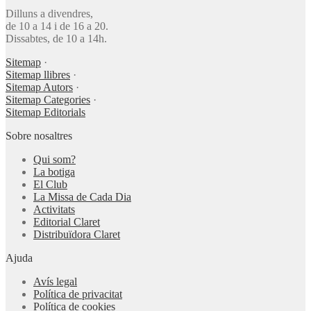
Dilluns a divendres,
de 10 a 14 i de 16 a 20.
Dissabtes, de 10 a 14h.
Sitemap
·
Sitemap llibres
·
Sitemap Autors
·
Sitemap Categories
·
Sitemap Editorials
Sobre nosaltres
Qui som?
La botiga
El Club
La Missa de Cada Dia
Activitats
Editorial Claret
Distribuïdora Claret
Ajuda
Avís legal
Política de privacitat
Política de cookies