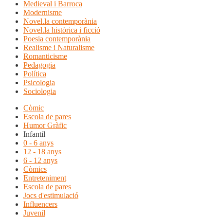
Medieval i Barroca
Modernisme
Novel.la contemporània
Novel.la històrica i ficció
Poesia contemporània
Realisme i Naturalisme
Romanticisme
Pedagogia
Política
Psicologia
Sociologia
Còmic
Escola de pares
Humor Gràfic
Infantil
0 - 6 anys
12 - 18 anys
6 - 12 anys
Còmics
Entreteniment
Escola de pares
Jocs d'estimulació
Influencers
Juvenil