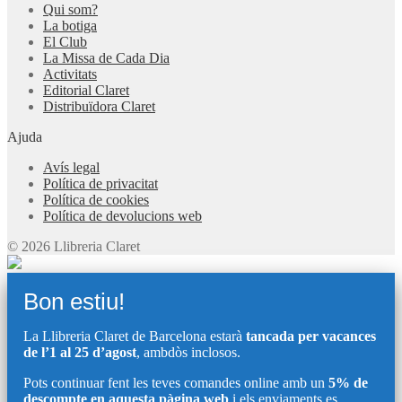
Qui som?
La botiga
El Club
La Missa de Cada Dia
Activitats
Editorial Claret
Distribuïdora Claret
Ajuda
Avís legal
Política de privacitat
Política de cookies
Política de devolucions web
© 2026 Llibreria Claret
Bon estiu!
La Llibreria Claret de Barcelona estarà
tancada per vacances
de l’1 al 25 d’agost
, ambdòs inclosos.
Pots continuar fent les teves comandes online amb un
5% de
descompte en aquesta pàgina web
i els enviaments es