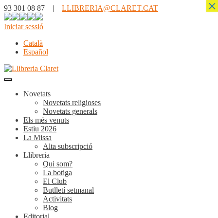
×
93 301 08 87 |
LLIBRERIA@CLARET.CAT
Iniciar sessió
Català
Español
Novetats
Novetats religioses
Novetats generals
Els més venuts
Estiu 2026
La Missa
Alta subscripció
Llibreria
Qui som?
La botiga
El Club
Butlletí setmanal
Activitats
Blog
Editorial