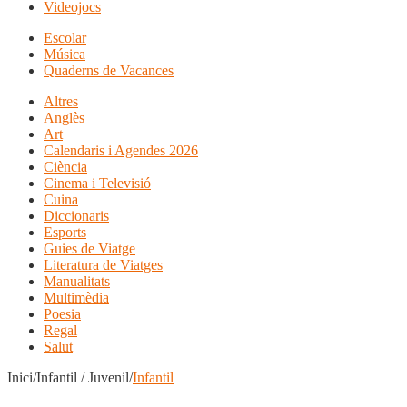
Videojocs
Escolar
Música
Quaderns de Vacances
Altres
Anglès
Art
Calendaris i Agendes 2026
Ciència
Cinema i Televisió
Cuina
Diccionaris
Esports
Guies de Viatge
Literatura de Viatges
Manualitats
Multimèdia
Poesia
Regal
Salut
Inici/Infantil / Juvenil/
Infantil