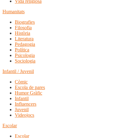
Vida religiosa
Humanitats
Biografies
Filosofia
Història
Literatura
Pedagogia
Política
Psicologia
Sociologia
Infantil / Juvenil
Còmic
Escola de pares
Humor Gràfic
Infantil
Influencers
Juvenil
Videojocs
Escolar
Escolar