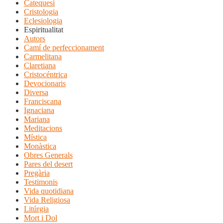
Catequesi
Cristologia
Eclesiologia
Espiritualitat
Autors
Camí de perfeccionament
Carmelitana
Claretiana
Cristocéntrica
Devocionaris
Diversa
Franciscana
Ignaciana
Mariana
Meditacions
Mística
Monàstica
Obres Generals
Pares del desert
Pregària
Testimonis
Vida quotidiana
Vida Religiosa
Litúrgia
Mort i Dol