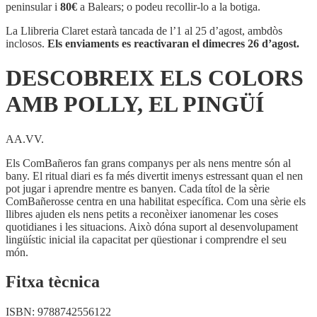
COLORS
peninsular i
80€
a Balears; o podeu recollir-lo a la botiga.
AMB
POLLY,
La Llibreria Claret estarà tancada de l’1 al 25 d’agost, ambdòs
EL
inclosos.
Els enviaments es reactivaran el dimecres 26 d’agost.
PINGÜÍ
DESCOBREIX ELS COLORS
AMB POLLY, EL PINGÜÍ
AA.VV.
Els ComBañeros fan grans companys per als nens mentre són al
bany. El ritual diari es fa més divertit imenys estressant quan el nen
pot jugar i aprendre mentre es banyen. Cada títol de la sèrie
ComBañerosse centra en una habilitat específica. Com una sèrie els
llibres ajuden els nens petits a reconèixer ianomenar les coses
quotidianes i les situacions. Això dóna suport al desenvolupament
lingüístic inicial ila capacitat per qüestionar i comprendre el seu
món.
Fitxa tècnica
ISBN:
9788742556122