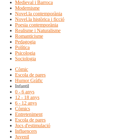
Medieval i Barroca
Modernisme
Novel.la contemporània
Novel.la històrica i ficció
Poesia contemporània
Realisme i Naturalisme
Romanticisme
Pedagogia
Política
Psicologia
Sociologia
Còmic
Escola de pares
Humor Gràfic
Infantil
0 - 6 anys
12 - 18 anys
6 - 12 anys
Còmics
Entreteniment
Escola de pares
Jocs d'estimulació
Influencers
Juvenil