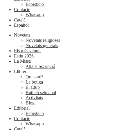
Ecoedició
Contacte
Whatsapp
Català
Español
Novetats
Novetats religioses
Novetats generals
Els més venuts
Estiu 2026
La Missa
Alta subscripció
Llibreria
Qui som?
La botiga
El Club
Butlletí setmanal
Activitats
Blog
Editorial
Ecoedició
Contacte
Whatsapp
Català