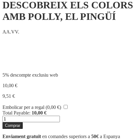
DESCOBREIX ELS COLORS
AMB POLLY, EL PINGÜÍ
AA.VV.
Compartir
5% descompte exclusiu web
10,00
€
9,51
€
Embolicar per a regal (
0,00
€
)
Total Payable:
10,00
€
quantitat
de
Comprar
DESCOBREIX
ELS
Enviament gratuït
en comandes superiors a
50€
a Espanya