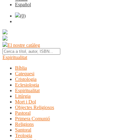
Español
(0)
El nostre catàleg
Espiritualitat
Bíblia
Catequesi
Cristologia
Eclesiologia
Espiritualitat
Litúrgia
Mort i Dol
Objectes Religiosos
Pastoral
Primera Comunió
Religions
Santoral
Teologia