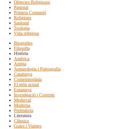
Objectes Religiosos
Pastoral
Primera Comunió
Religions
Santoral
Teologia
Vida religiosa
Biografies
Filosofia
Història
Amèrica
Antiga
Arqueologia i Paleografia
Catalunya
Contemporània
El món actual
Espanaya
Investigació i Corrents
Medieval
Moderna
Prehistòria
Literatura
Clàssica
Guies i Viatges