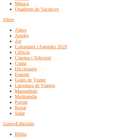
Música
Quaderns de Vacances
Altres
Altres
Anglès
Art
Calendaris i Agendes 2026
Ciència
Cinema i Televisió
Cuina
Diccionaris
Esports
Guies de Viatge
Literatura de Viatges
Manualitats
Multimèdia
Poesia
Regal
Salut
Autors
Editorials
Bíblia