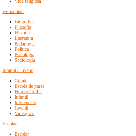
Vida religiosa
Humanitats
Biografies
Filosofia
Història
Literatura
Pedagogia
Política
Psicologia
Sociologia
Infantil / Juvenil
Còmic
Escola de pares
Humor Gràfic
Infantil
Influencers
Juvenil
Videojocs
Escolar
Escolar