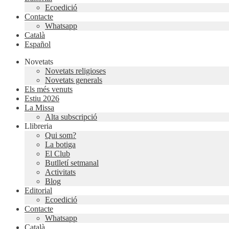
Ecoedició
Contacte
Whatsapp
Català
Español
Novetats
Novetats religioses
Novetats generals
Els més venuts
Estiu 2026
La Missa
Alta subscripció
Llibreria
Qui som?
La botiga
El Club
Butlletí setmanal
Activitats
Blog
Editorial
Ecoedició
Contacte
Whatsapp
Català