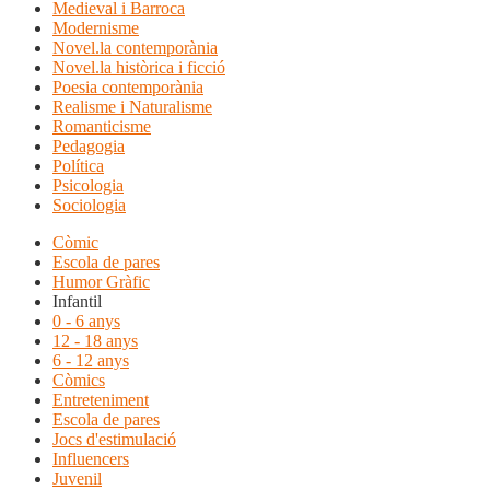
Medieval i Barroca
Modernisme
Novel.la contemporània
Novel.la històrica i ficció
Poesia contemporània
Realisme i Naturalisme
Romanticisme
Pedagogia
Política
Psicologia
Sociologia
Còmic
Escola de pares
Humor Gràfic
Infantil
0 - 6 anys
12 - 18 anys
6 - 12 anys
Còmics
Entreteniment
Escola de pares
Jocs d'estimulació
Influencers
Juvenil