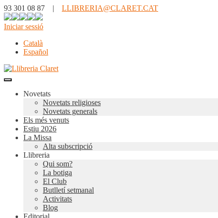
93 301 08 87 |
LLIBRERIA@CLARET.CAT
Iniciar sessió
Català
Español
Novetats
Novetats religioses
Novetats generals
Els més venuts
Estiu 2026
La Missa
Alta subscripció
Llibreria
Qui som?
La botiga
El Club
Butlletí setmanal
Activitats
Blog
Editorial