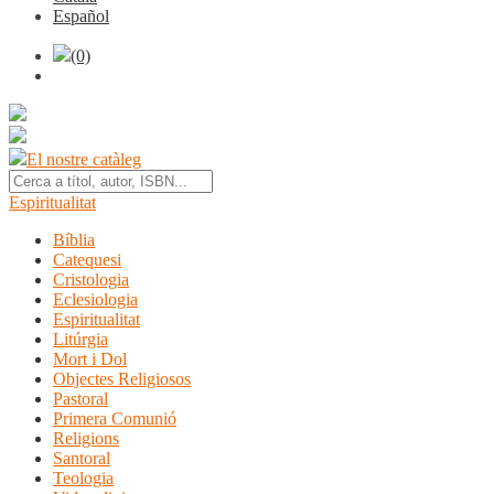
Español
(0)
El nostre catàleg
Espiritualitat
Bíblia
Catequesi
Cristologia
Eclesiologia
Espiritualitat
Litúrgia
Mort i Dol
Objectes Religiosos
Pastoral
Primera Comunió
Religions
Santoral
Teologia