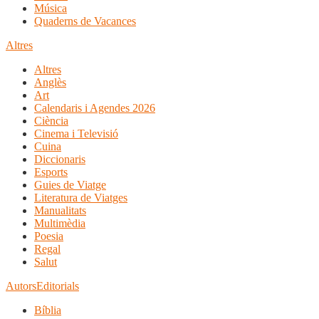
Música
Quaderns de Vacances
Altres
Altres
Anglès
Art
Calendaris i Agendes 2026
Ciència
Cinema i Televisió
Cuina
Diccionaris
Esports
Guies de Viatge
Literatura de Viatges
Manualitats
Multimèdia
Poesia
Regal
Salut
Autors
Editorials
Bíblia