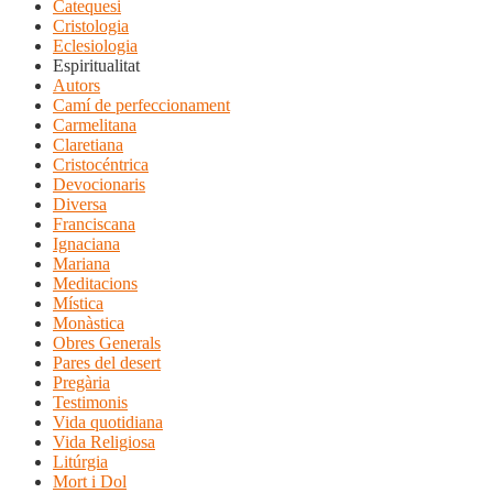
Catequesi
Cristologia
Eclesiologia
Espiritualitat
Autors
Camí de perfeccionament
Carmelitana
Claretiana
Cristocéntrica
Devocionaris
Diversa
Franciscana
Ignaciana
Mariana
Meditacions
Mística
Monàstica
Obres Generals
Pares del desert
Pregària
Testimonis
Vida quotidiana
Vida Religiosa
Litúrgia
Mort i Dol