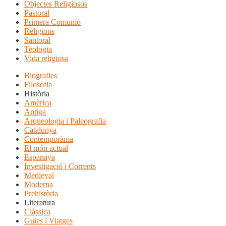
Objectes Religiosos
Pastoral
Primera Comunió
Religions
Santoral
Teologia
Vida religiosa
Biografies
Filosofia
Història
Amèrica
Antiga
Arqueologia i Paleografia
Catalunya
Contemporània
El món actual
Espanaya
Investigació i Corrents
Medieval
Moderna
Prehistòria
Literatura
Clàssica
Guies i Viatges