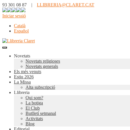
93 301 08 87 |
LLIBRERIA@CLARET.CAT
Iniciar sessió
Català
Español
Novetats
Novetats religioses
Novetats generals
Els més venuts
Estiu 2026
La Missa
Alta subscripció
Llibreria
Qui som?
La botiga
El Club
Butlletí setmanal
Activitats
Blog
Editorial