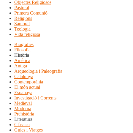
Objectes Religiosos
Pastoral
Primera Comunió
Religions
Santoral
Teologia
Vida religiosa
Biografies
Filosofia
Història
Amèrica
Antiga
Arqueologia i Paleografia
Catalunya
Contemporània
El món actual
Espanaya
Investigació i Corrents
Medieval
Moderna
Prehistòria
Literatura
Clàssica
Guies i Viatges