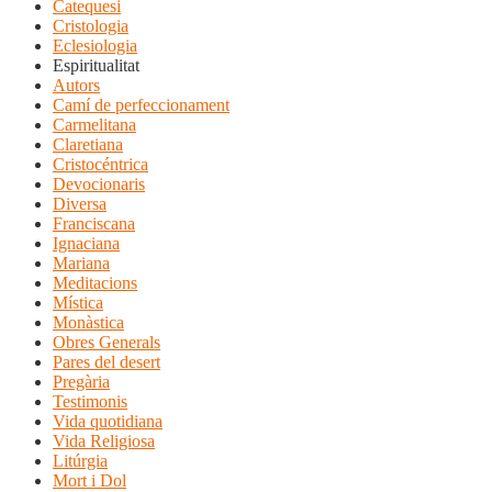
Catequesi
Cristologia
Eclesiologia
Espiritualitat
Autors
Camí de perfeccionament
Carmelitana
Claretiana
Cristocéntrica
Devocionaris
Diversa
Franciscana
Ignaciana
Mariana
Meditacions
Mística
Monàstica
Obres Generals
Pares del desert
Pregària
Testimonis
Vida quotidiana
Vida Religiosa
Litúrgia
Mort i Dol