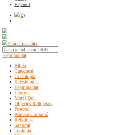
Español
(0)
El nostre catàleg
Espiritualitat
Bíblia
Catequesi
Cristologia
Eclesiologia
Espiritualitat
Litúrgia
Mort i Dol
Objectes Religiosos
Pastoral
Primera Comunió
Religions
Santoral
Teologia