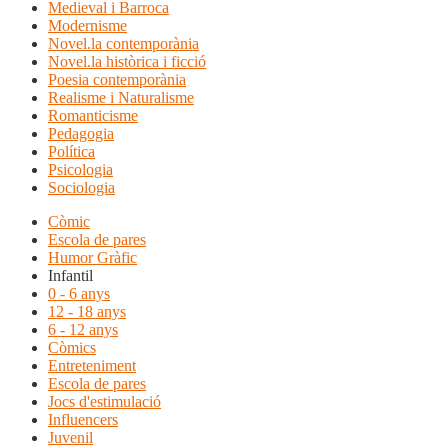
Medieval i Barroca
Modernisme
Novel.la contemporània
Novel.la històrica i ficció
Poesia contemporània
Realisme i Naturalisme
Romanticisme
Pedagogia
Política
Psicologia
Sociologia
Còmic
Escola de pares
Humor Gràfic
Infantil
0 - 6 anys
12 - 18 anys
6 - 12 anys
Còmics
Entreteniment
Escola de pares
Jocs d'estimulació
Influencers
Juvenil