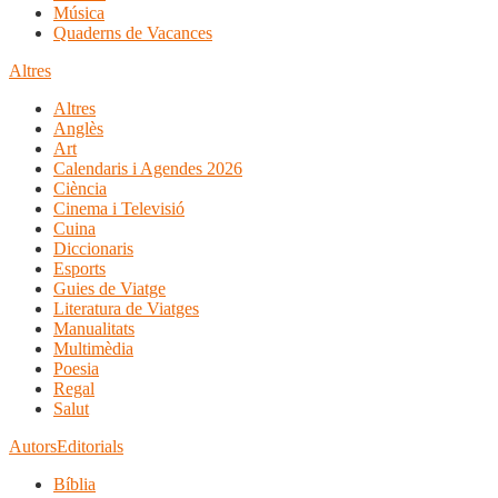
Música
Quaderns de Vacances
Altres
Altres
Anglès
Art
Calendaris i Agendes 2026
Ciència
Cinema i Televisió
Cuina
Diccionaris
Esports
Guies de Viatge
Literatura de Viatges
Manualitats
Multimèdia
Poesia
Regal
Salut
Autors
Editorials
Bíblia