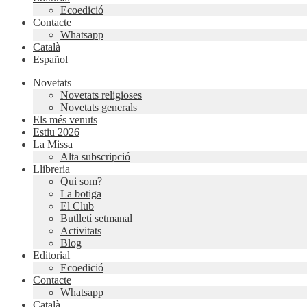
Ecoedició
Contacte
Whatsapp
Català
Español
Novetats
Novetats religioses
Novetats generals
Els més venuts
Estiu 2026
La Missa
Alta subscripció
Llibreria
Qui som?
La botiga
El Club
Butlletí setmanal
Activitats
Blog
Editorial
Ecoedició
Contacte
Whatsapp
Català