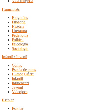
Vida religiosa
Humanitats
Biografies
Filosofia
Història
Literatura
Pedagogia
Política
Psicologia
Sociologia
Infantil / Juvenil
Còmic
Escola de pares
Humor Gràfic
Infantil
Influencers
Juvenil
Videojocs
Escolar
Escolar