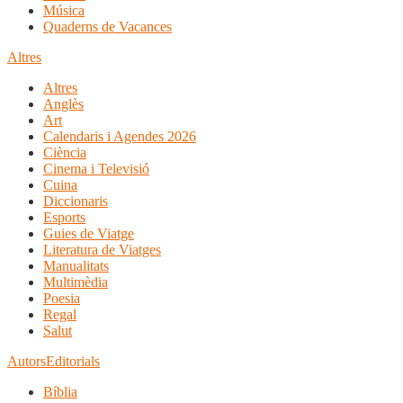
Música
Quaderns de Vacances
Altres
Altres
Anglès
Art
Calendaris i Agendes 2026
Ciència
Cinema i Televisió
Cuina
Diccionaris
Esports
Guies de Viatge
Literatura de Viatges
Manualitats
Multimèdia
Poesia
Regal
Salut
Autors
Editorials
Bíblia