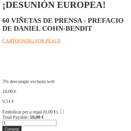
¡DESUNIÓN EUROPEA!
60 VIÑETAS DE PRENSA - PREFACIO
DE DANIEL COHN-BENDIT
CARTOONING FOR PEACE
Compartir
5% descompte exclusiu web
10,00
€
9,51
€
Embolicar per a regal (
0,00
€
)
Total Payable:
10,00
€
quantitat
de
Comprar