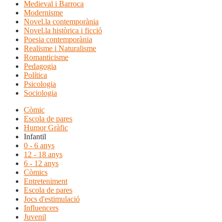
Medieval i Barroca
Modernisme
Novel.la contemporània
Novel.la històrica i ficció
Poesia contemporània
Realisme i Naturalisme
Romanticisme
Pedagogia
Política
Psicologia
Sociologia
Còmic
Escola de pares
Humor Gràfic
Infantil
0 - 6 anys
12 - 18 anys
6 - 12 anys
Còmics
Entreteniment
Escola de pares
Jocs d'estimulació
Influencers
Juvenil