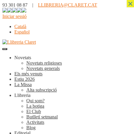
×
93 301 08 87 |
LLIBRERIA@CLARET.CAT
Iniciar sessió
Català
Español
Novetats
Novetats religioses
Novetats generals
Els més venuts
Estiu 2026
La Missa
Alta subscripció
Llibreria
Qui som?
La botiga
El Club
Butlletí setmanal
Activitats
Blog
Editorial