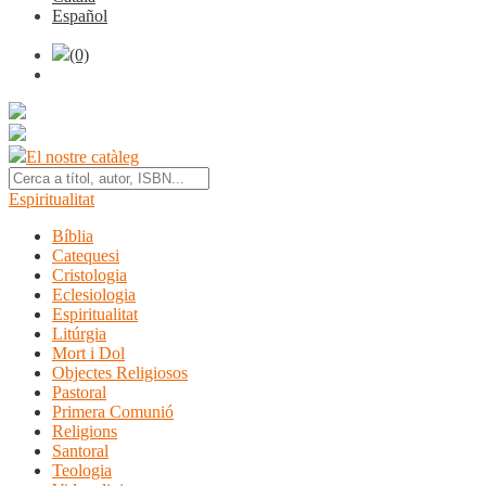
Español
(0)
El nostre catàleg
Espiritualitat
Bíblia
Catequesi
Cristologia
Eclesiologia
Espiritualitat
Litúrgia
Mort i Dol
Objectes Religiosos
Pastoral
Primera Comunió
Religions
Santoral
Teologia