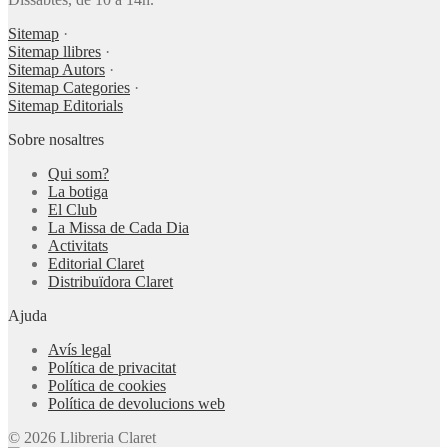
Sitemap
·
Sitemap llibres
·
Sitemap Autors
·
Sitemap Categories
·
Sitemap Editorials
Sobre nosaltres
Qui som?
La botiga
El Club
La Missa de Cada Dia
Activitats
Editorial Claret
Distribuïdora Claret
Ajuda
Avís legal
Política de privacitat
Política de cookies
Política de devolucions web
© 2026 Llibreria Claret