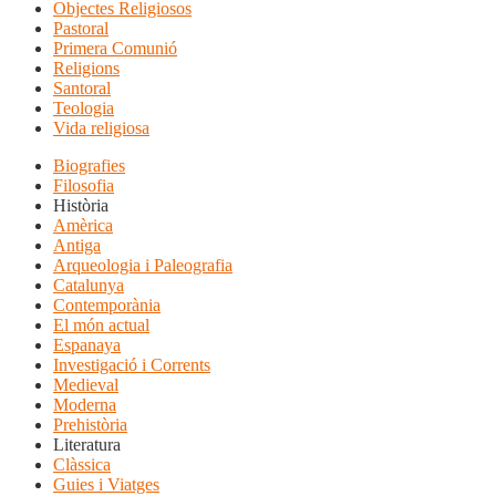
Objectes Religiosos
Pastoral
Primera Comunió
Religions
Santoral
Teologia
Vida religiosa
Biografies
Filosofia
Història
Amèrica
Antiga
Arqueologia i Paleografia
Catalunya
Contemporània
El món actual
Espanaya
Investigació i Corrents
Medieval
Moderna
Prehistòria
Literatura
Clàssica
Guies i Viatges