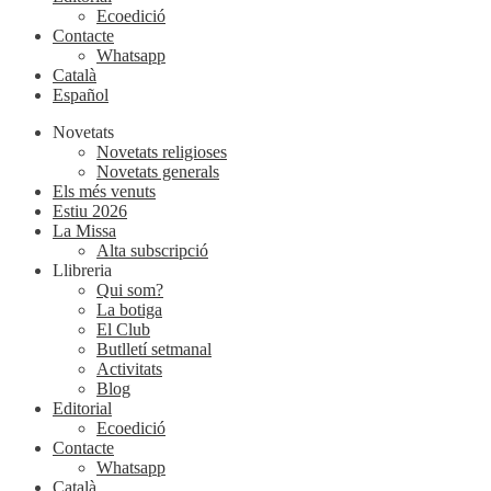
Ecoedició
Contacte
Whatsapp
Català
Español
Novetats
Novetats religioses
Novetats generals
Els més venuts
Estiu 2026
La Missa
Alta subscripció
Llibreria
Qui som?
La botiga
El Club
Butlletí setmanal
Activitats
Blog
Editorial
Ecoedició
Contacte
Whatsapp
Català