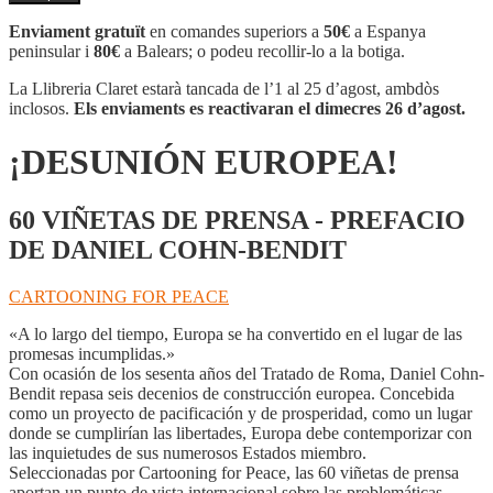
¡DESUNIÓN
EUROPEA!
Enviament gratuït
en comandes superiors a
50€
a Espanya
peninsular i
80€
a Balears; o podeu recollir-lo a la botiga.
La Llibreria Claret estarà tancada de l’1 al 25 d’agost, ambdòs
inclosos.
Els enviaments es reactivaran el dimecres 26 d’agost.
¡DESUNIÓN EUROPEA!
60 VIÑETAS DE PRENSA - PREFACIO
DE DANIEL COHN-BENDIT
CARTOONING FOR PEACE
«A lo largo del tiempo, Europa se ha convertido en el lugar de las
promesas incumplidas.»
Con ocasión de los sesenta años del Tratado de Roma, Daniel Cohn-
Bendit repasa seis decenios de construcción europea. Concebida
como un proyecto de pacificación y de prosperidad, como un lugar
donde se cumplirían las libertades, Europa debe contemporizar con
las inquietudes de sus numerosos Estados miembro.
Seleccionadas por Cartooning for Peace, las 60 viñetas de prensa
aportan un punto de vista internacional sobre las problemáticas