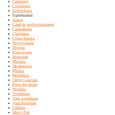
Catequesi
Cristologia
Eclesiologia
Espiritualitat
Autors
Camí de perfeccionament
Carmelitana
Claretiana
Cristocéntrica
Devocionaris
Diversa
Franciscana
Ignaciana
Mariana
Meditacions
Mística
Monàstica
Obres Generals
Pares del desert
Pregària
Testimonis
Vida quotidiana
Vida Religiosa
Litúrgia
Mort i Dol