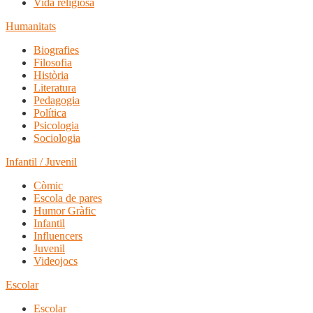
Vida religiosa
Humanitats
Biografies
Filosofia
Història
Literatura
Pedagogia
Política
Psicologia
Sociologia
Infantil / Juvenil
Còmic
Escola de pares
Humor Gràfic
Infantil
Influencers
Juvenil
Videojocs
Escolar
Escolar