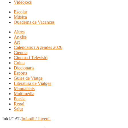
Videojocs
Escolar
Música
Quaderns de Vacances
Altres
Anglès
Art
Calendaris i Agendes 2026
Ciència
Cinema i Televisió
Cuina
Diccionaris
Esports
Guies de Viatge
Literatura de Viatges
Manualitats
Multimèdia
Poesia
Regal
Salut
Inici/CAT/
Infantil / Juvenil