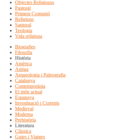
Objectes Religiosos
Pastoral
Primera Comunió
Religions
Santoral
Teologia
Vida religiosa
Biografies
Filosofia
Història
Amèrica
Antiga
Arqueologia i Paleografia
Catalunya
Contemporània
El món actual
Espanaya
Investigació i Corrents
Medieval
Moderna
Prehistòria
Literatura
Clàssica
Guies i Viatges