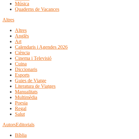
Música
Quaderns de Vacances
Altres
Altres
Anglès
Art
Calendaris i Agendes 2026
Ciència
Cinema i Televisió
Cuina
Diccionaris
Esports
Guies de Viatge
Literatura de Viatges
Manualitats
Multimèdia
Poesia
Regal
Salut
Autors
Editorials
Bíblia