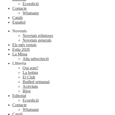
Ecoedició
Contacte
Whatsapp
Català
Español
Novetats
Novetats religioses
Novetats generals
Els més venuts
Estiu 2026
La Missa
Alta subscripció
Llibreria
Qui som?
La botiga
El Club
Butlletí setmanal
Activitats
Blog
Editorial
Ecoedició
Contacte
Whatsapp
Català