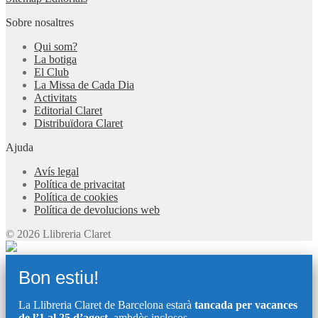
Sobre nosaltres
Qui som?
La botiga
El Club
La Missa de Cada Dia
Activitats
Editorial Claret
Distribuïdora Claret
Ajuda
Avís legal
Política de privacitat
Política de cookies
Política de devolucions web
© 2026 Llibreria Claret
Bon estiu!
La Llibreria Claret de Barcelona estarà
tancada per vacances
de l’1 al 25 d’agost
, ambdòs inclosos.