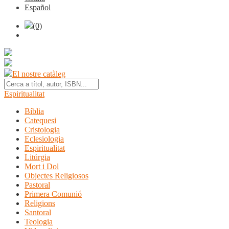
Español
(0)
El nostre catàleg
Espiritualitat
Bíblia
Catequesi
Cristologia
Eclesiologia
Espiritualitat
Litúrgia
Mort i Dol
Objectes Religiosos
Pastoral
Primera Comunió
Religions
Santoral
Teologia