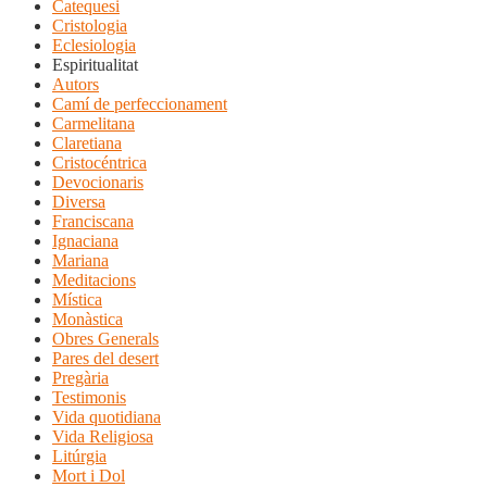
Catequesi
Cristologia
Eclesiologia
Espiritualitat
Autors
Camí de perfeccionament
Carmelitana
Claretiana
Cristocéntrica
Devocionaris
Diversa
Franciscana
Ignaciana
Mariana
Meditacions
Mística
Monàstica
Obres Generals
Pares del desert
Pregària
Testimonis
Vida quotidiana
Vida Religiosa
Litúrgia
Mort i Dol