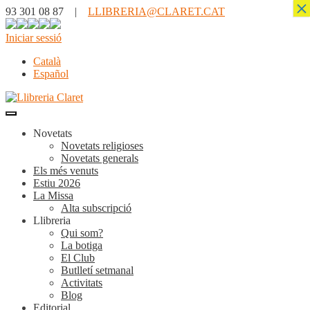
×
93 301 08 87 |
LLIBRERIA@CLARET.CAT
Iniciar sessió
Català
Español
Novetats
Novetats religioses
Novetats generals
Els més venuts
Estiu 2026
La Missa
Alta subscripció
Llibreria
Qui som?
La botiga
El Club
Butlletí setmanal
Activitats
Blog
Editorial