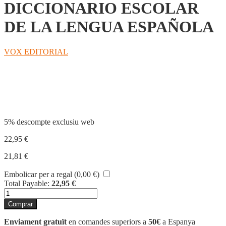
DICCIONARIO ESCOLAR
DE LA LENGUA ESPAÑOLA
VOX EDITORIAL
Compartir
5% descompte exclusiu web
22,95
€
21,81
€
Embolicar per a regal (
0,00
€
)
Total Payable:
22,95
€
quantitat
de
Comprar
DICCIONARIO
ESCOLAR
Enviament gratuït
en comandes superiors a
50€
a Espanya