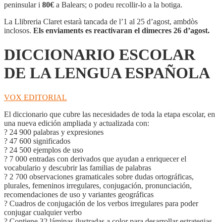
DE
peninsular i
80€
a Balears; o podeu recollir-lo a la botiga.
LA
LENGUA
La Llibreria Claret estarà tancada de l’1 al 25 d’agost, ambdòs
ESPAÑOLA
inclosos.
Els enviaments es reactivaran el dimecres 26 d’agost.
DICCIONARIO ESCOLAR
DE LA LENGUA ESPAÑOLA
VOX EDITORIAL
El diccionario que cubre las necesidades de toda la etapa escolar, en
una nueva edición ampliada y actualizada con:
? 24 900 palabras y expresiones
? 47 600 significados
? 24 500 ejemplos de uso
? 7 000 entradas con derivados que ayudan a enriquecer el
vocabulario y descubrir las familias de palabras
? 2 700 observaciones gramaticales sobre dudas ortográficas,
plurales, femeninos irregulares, conjugación, pronunciación,
recomendaciones de uso y variantes geográficas
? Cuadros de conjugación de los verbos irregulares para poder
conjugar cualquier verbo
? Contiene 32 láminas ilustradas a color para desarrollar estrategias