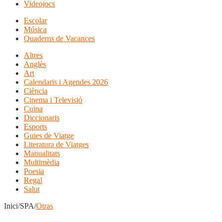
Videojocs
Escolar
Música
Quaderns de Vacances
Altres
Anglès
Art
Calendaris i Agendes 2026
Ciència
Cinema i Televisió
Cuina
Diccionaris
Esports
Guies de Viatge
Literatura de Viatges
Manualitats
Multimèdia
Poesia
Regal
Salut
Inici/SPA/
Otras