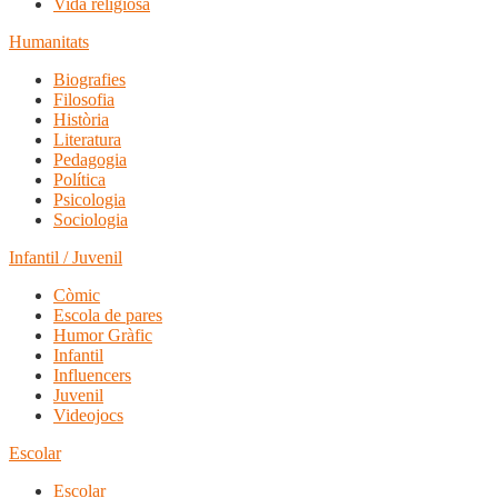
Vida religiosa
Humanitats
Biografies
Filosofia
Història
Literatura
Pedagogia
Política
Psicologia
Sociologia
Infantil / Juvenil
Còmic
Escola de pares
Humor Gràfic
Infantil
Influencers
Juvenil
Videojocs
Escolar
Escolar