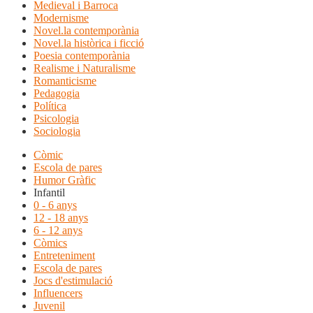
Medieval i Barroca
Modernisme
Novel.la contemporània
Novel.la històrica i ficció
Poesia contemporània
Realisme i Naturalisme
Romanticisme
Pedagogia
Política
Psicologia
Sociologia
Còmic
Escola de pares
Humor Gràfic
Infantil
0 - 6 anys
12 - 18 anys
6 - 12 anys
Còmics
Entreteniment
Escola de pares
Jocs d'estimulació
Influencers
Juvenil