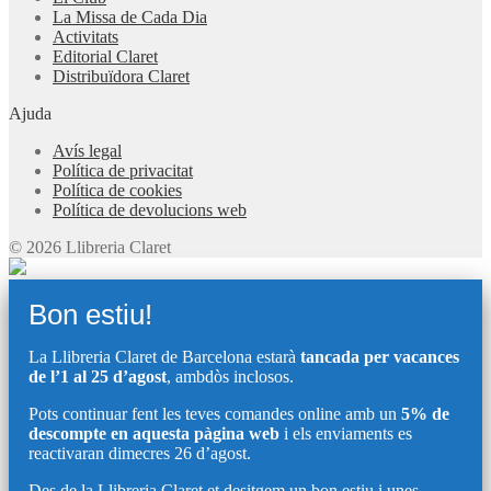
La Missa de Cada Dia
Activitats
Editorial Claret
Distribuïdora Claret
Ajuda
Avís legal
Política de privacitat
Política de cookies
Política de devolucions web
© 2026 Llibreria Claret
Bon estiu!
La Llibreria Claret de Barcelona estarà
tancada per vacances
de l’1 al 25 d’agost
, ambdòs inclosos.
Pots continuar fent les teves comandes online amb un
5% de
descompte en aquesta pàgina web
i els enviaments es
reactivaran dimecres 26 d’agost.
Des de la Llibreria Claret et desitgem un bon estiu i unes