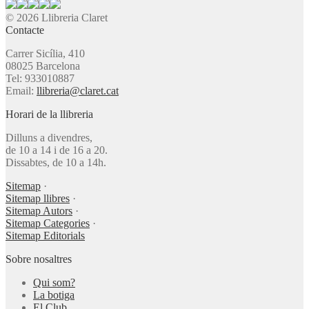
© 2026 Llibreria Claret
Contacte
Carrer Sicília, 410
08025 Barcelona
Tel: 933010887
Email:
llibreria@claret.cat
Horari de la llibreria
Dilluns a divendres,
de 10 a 14 i de 16 a 20.
Dissabtes, de 10 a 14h.
Sitemap
·
Sitemap llibres
·
Sitemap Autors
·
Sitemap Categories
·
Sitemap Editorials
Sobre nosaltres
Qui som?
La botiga
El Club