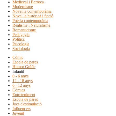
Medieval i Barroca
Modernisme
Novel.la contemporània
Novel.la històrica i ficció
Poesia contemporània
Realisme i Naturalisme
Romanticisme
Pedagogia
Política
Psicologia
Sociologia
Còmic
Escola de pares
Humor Gràfic
Infantil
0 - 6 anys
12 - 18 anys
6 - 12 anys
Còmics
Entreteniment
Escola de pares
Jocs d'estimulació
Influencers
Juvenil