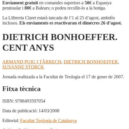
BONHOEFFER.
Enviament gratuït
en comandes superiors a
50€
a Espanya
CENT
peninsular i
80€
a Balears; o podeu recollir-lo a la botiga.
ANYS
La Llibreria Claret estarà tancada de l’1 al 25 d’agost, ambdòs
inclosos.
Els enviaments es reactivaran el dimecres 26 d’agost.
DIETRICH BONHOEFFER.
CENT ANYS
ARMAND PUIG I TÀRRECH
,
DIETRICH BONHOEFFER
,
SUSANNE STORCK
Jornada realitzada a la Facultat de Teologia el 17 de gener de 2007.
Fitxa tècnica
ISBN:
9788493597054
Data de publicació:
14/03/2008
Editorial:
Facultat Teologia de Catalunya