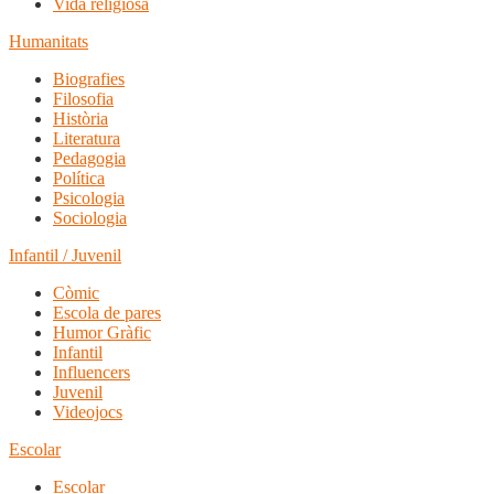
Vida religiosa
Humanitats
Biografies
Filosofia
Història
Literatura
Pedagogia
Política
Psicologia
Sociologia
Infantil / Juvenil
Còmic
Escola de pares
Humor Gràfic
Infantil
Influencers
Juvenil
Videojocs
Escolar
Escolar