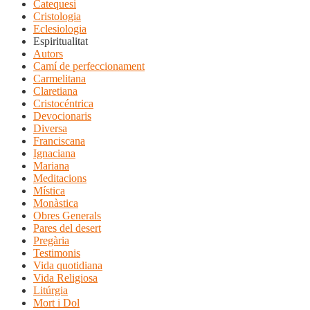
Catequesi
Cristologia
Eclesiologia
Espiritualitat
Autors
Camí de perfeccionament
Carmelitana
Claretiana
Cristocéntrica
Devocionaris
Diversa
Franciscana
Ignaciana
Mariana
Meditacions
Mística
Monàstica
Obres Generals
Pares del desert
Pregària
Testimonis
Vida quotidiana
Vida Religiosa
Litúrgia
Mort i Dol