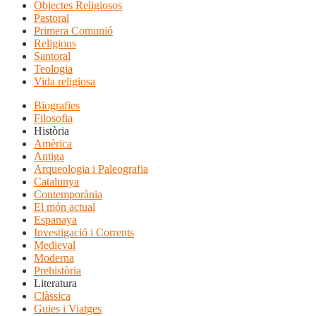
Objectes Religiosos
Pastoral
Primera Comunió
Religions
Santoral
Teologia
Vida religiosa
Biografies
Filosofia
Història
Amèrica
Antiga
Arqueologia i Paleografia
Catalunya
Contemporània
El món actual
Espanaya
Investigació i Corrents
Medieval
Moderna
Prehistòria
Literatura
Clàssica
Guies i Viatges