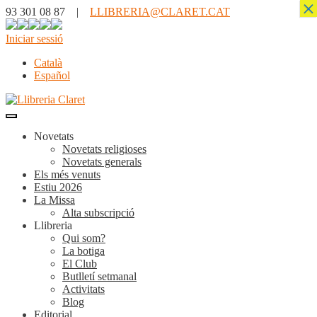
×
93 301 08 87 |
LLIBRERIA@CLARET.CAT
Iniciar sessió
Català
Español
Novetats
Novetats religioses
Novetats generals
Els més venuts
Estiu 2026
La Missa
Alta subscripció
Llibreria
Qui som?
La botiga
El Club
Butlletí setmanal
Activitats
Blog
Editorial