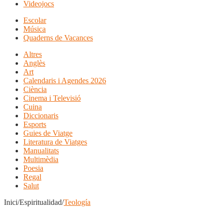
Videojocs
Escolar
Música
Quaderns de Vacances
Altres
Anglès
Art
Calendaris i Agendes 2026
Ciència
Cinema i Televisió
Cuina
Diccionaris
Esports
Guies de Viatge
Literatura de Viatges
Manualitats
Multimèdia
Poesia
Regal
Salut
Inici/Espiritualidad/
Teología