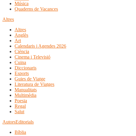
Música
Quaderns de Vacances
Altres
Altres
Anglès
Art
Calendaris i Agendes 2026
Ciència
Cinema i Televisió
Cuina
Diccionaris
Esports
Guies de Viatge
Literatura de Viatges
Manualitats
Multimèdia
Poesia
Regal
Salut
Autors
Editorials
Bíblia