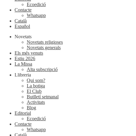
Ecoedició
Contacte
Whatsapp
Català
Español
Novetats
Novetats religioses
Novetats generals
Els més venuts
Estiu 2026
La Missa
Alta subscripció
Llibreria
Qui som?
La botiga
El Club
Butlletí setmanal
Activitats
Blog
Editorial
Ecoedició
Contacte
Whatsapp
Català