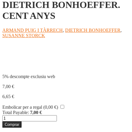
DIETRICH BONHOEFFER.
CENT ANYS
ARMAND PUIG I TÀRRECH
,
DIETRICH BONHOEFFER
,
SUSANNE STORCK
Compartir
5% descompte exclusiu web
7,00
€
6,65
€
Embolicar per a regal (
0,00
€
)
Total Payable:
7,00
€
quantitat
de
Comprar
DIETRICH