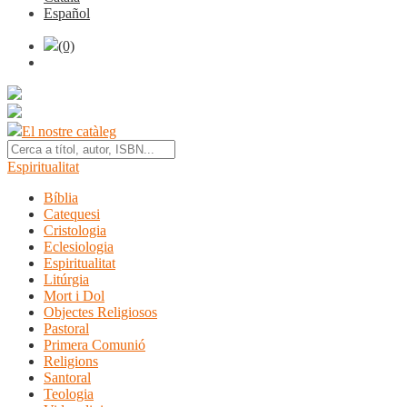
Español
(0)
El nostre catàleg
Espiritualitat
Bíblia
Catequesi
Cristologia
Eclesiologia
Espiritualitat
Litúrgia
Mort i Dol
Objectes Religiosos
Pastoral
Primera Comunió
Religions
Santoral
Teologia