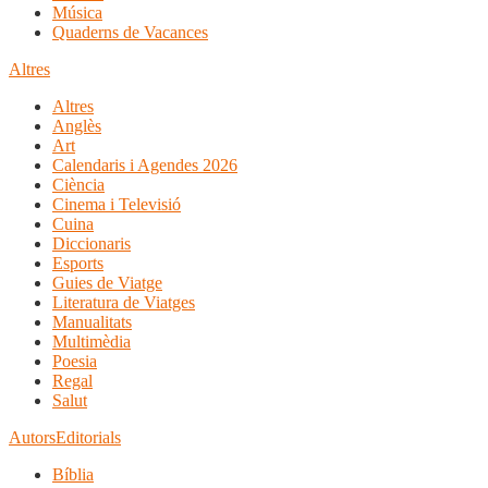
Música
Quaderns de Vacances
Altres
Altres
Anglès
Art
Calendaris i Agendes 2026
Ciència
Cinema i Televisió
Cuina
Diccionaris
Esports
Guies de Viatge
Literatura de Viatges
Manualitats
Multimèdia
Poesia
Regal
Salut
Autors
Editorials
Bíblia