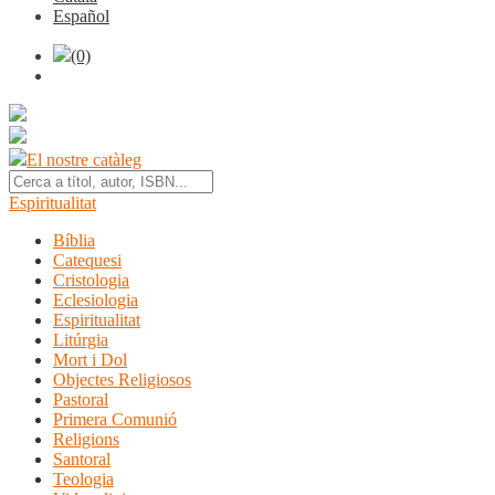
Español
(0)
El nostre catàleg
Espiritualitat
Bíblia
Catequesi
Cristologia
Eclesiologia
Espiritualitat
Litúrgia
Mort i Dol
Objectes Religiosos
Pastoral
Primera Comunió
Religions
Santoral
Teologia