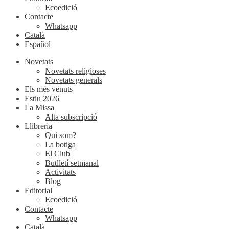
Ecoedició
Contacte
Whatsapp
Català
Español
Novetats
Novetats religioses
Novetats generals
Els més venuts
Estiu 2026
La Missa
Alta subscripció
Llibreria
Qui som?
La botiga
El Club
Butlletí setmanal
Activitats
Blog
Editorial
Ecoedició
Contacte
Whatsapp
Català