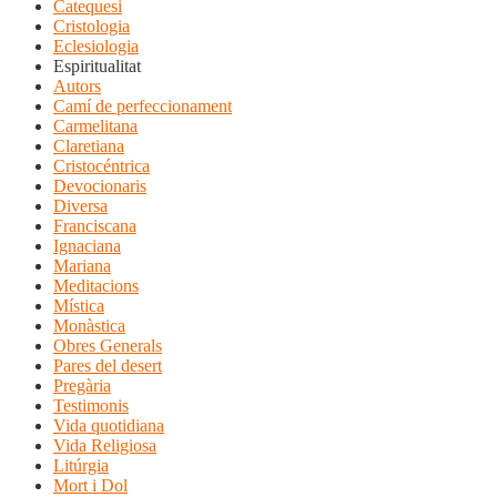
Catequesi
Cristologia
Eclesiologia
Espiritualitat
Autors
Camí de perfeccionament
Carmelitana
Claretiana
Cristocéntrica
Devocionaris
Diversa
Franciscana
Ignaciana
Mariana
Meditacions
Mística
Monàstica
Obres Generals
Pares del desert
Pregària
Testimonis
Vida quotidiana
Vida Religiosa
Litúrgia
Mort i Dol