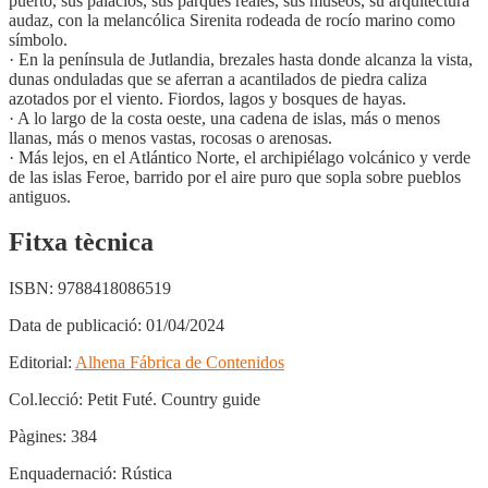
puerto, sus palacios, sus parques reales, sus museos, su arquitectura
audaz, con la melancólica Sirenita rodeada de rocío marino como
símbolo.
· En la península de Jutlandia, brezales hasta donde alcanza la vista,
dunas onduladas que se aferran a acantilados de piedra caliza
azotados por el viento. Fiordos, lagos y bosques de hayas.
· A lo largo de la costa oeste, una cadena de islas, más o menos
llanas, más o menos vastas, rocosas o arenosas.
· Más lejos, en el Atlántico Norte, el archipiélago volcánico y verde
de las islas Feroe, barrido por el aire puro que sopla sobre pueblos
antiguos.
Fitxa tècnica
ISBN:
9788418086519
Data de publicació:
01/04/2024
Editorial:
Alhena Fábrica de Contenidos
Col.lecció:
Petit Futé. Country guide
Pàgines:
384
Enquadernació:
Rústica