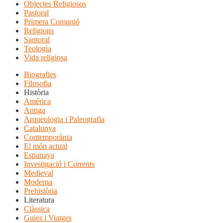
Objectes Religiosos
Pastoral
Primera Comunió
Religions
Santoral
Teologia
Vida religiosa
Biografies
Filosofia
Història
Amèrica
Antiga
Arqueologia i Paleografia
Catalunya
Contemporània
El món actual
Espanaya
Investigació i Corrents
Medieval
Moderna
Prehistòria
Literatura
Clàssica
Guies i Viatges