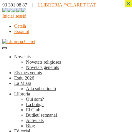
×
93 301 08 87 |
LLIBRERIA@CLARET.CAT
Iniciar sessió
Català
Español
Novetats
Novetats religioses
Novetats generals
Els més venuts
Estiu 2026
La Missa
Alta subscripció
Llibreria
Qui som?
La botiga
El Club
Butlletí setmanal
Activitats
Blog
Editorial