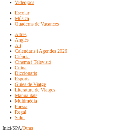
Videojocs
Escolar
Música
Quaderns de Vacances
Altres
Anglès
Art
Calendaris i Agendes 2026
Ciència
Cinema i Televisió
Cuina
Diccionaris
Esports
Guies de Viatge
Literatura de Viatges
Manualitats
Multimèdia
Poesia
Regal
Salut
Inici/SPA/
Otras