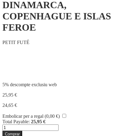
DINAMARCA,
COPENHAGUE E ISLAS
FEROE
PETIT FUTÉ
Compartir
5% descompte exclusiu web
25,95
€
24,65
€
Embolicar per a regal (
0,00
€
)
Total Payable:
25,95
€
quantitat
de
Comprar