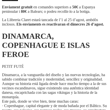
DINAMARCA,
COPENHAGUE
Enviament gratuït
en comandes superiors a
50€
a Espanya
E
peninsular i
80€
a Balears; o podeu recollir-lo a la botiga.
ISLAS
FEROE
La Llibreria Claret estarà tancada de l’1 al 25 d’agost, ambdòs
inclosos.
Els enviaments es reactivaran el dimecres 26 d’agost.
DINAMARCA,
COPENHAGUE E ISLAS
FEROE
PETIT FUTÉ
Dinamarca, a la vanguardia del diseño y las nuevas tecnologías, ha
sabido combinar tradición y modernidad, sencillez y originalidad.
Aunque su historia está ligada desde hace mucho tiempo a la de sus
vecinos escandinavos, sigue existiendo una auténtica identidad
danesa, encaprichada con las sagas vikingas y la historia de la
monarquía.
Este país, donde se vive bien, tiene muchas caras:
· Copenhague, capital elegante y de moda bañada por el Báltico. Su