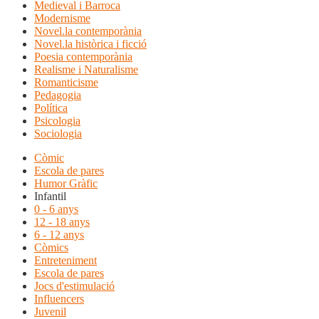
Medieval i Barroca
Modernisme
Novel.la contemporània
Novel.la històrica i ficció
Poesia contemporània
Realisme i Naturalisme
Romanticisme
Pedagogia
Política
Psicologia
Sociologia
Còmic
Escola de pares
Humor Gràfic
Infantil
0 - 6 anys
12 - 18 anys
6 - 12 anys
Còmics
Entreteniment
Escola de pares
Jocs d'estimulació
Influencers
Juvenil