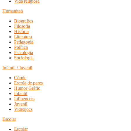
Vida religiosa
Humanitats
Biografies
Filosofia
Història
Literatura
Pedagogia
Política
Psicologia
Sociologia
Infantil / Juvenil
Còmic
Escola de pares
Humor Gràfic
Infantil
Influencers
Juvenil
Videojocs
Escolar
Escolar