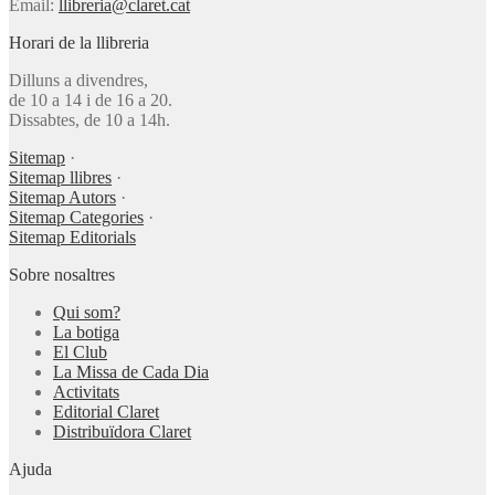
Email:
llibreria@claret.cat
Horari de la llibreria
Dilluns a divendres,
de 10 a 14 i de 16 a 20.
Dissabtes, de 10 a 14h.
Sitemap
·
Sitemap llibres
·
Sitemap Autors
·
Sitemap Categories
·
Sitemap Editorials
Sobre nosaltres
Qui som?
La botiga
El Club
La Missa de Cada Dia
Activitats
Editorial Claret
Distribuïdora Claret
Ajuda