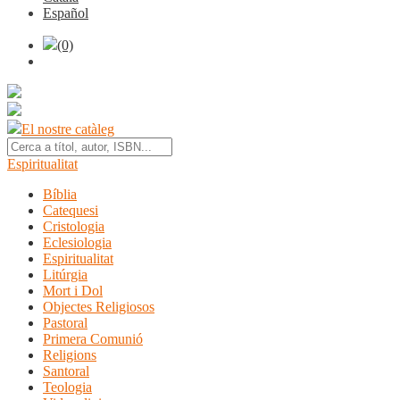
Español
(0)
El nostre catàleg
Espiritualitat
Bíblia
Catequesi
Cristologia
Eclesiologia
Espiritualitat
Litúrgia
Mort i Dol
Objectes Religiosos
Pastoral
Primera Comunió
Religions
Santoral
Teologia