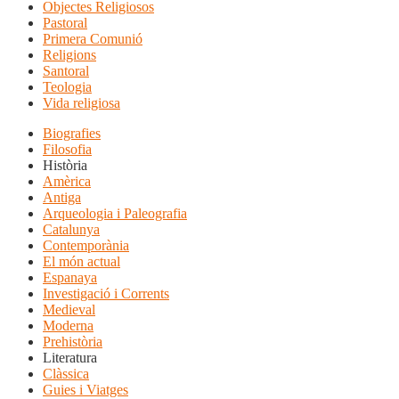
Objectes Religiosos
Pastoral
Primera Comunió
Religions
Santoral
Teologia
Vida religiosa
Biografies
Filosofia
Història
Amèrica
Antiga
Arqueologia i Paleografia
Catalunya
Contemporània
El món actual
Espanaya
Investigació i Corrents
Medieval
Moderna
Prehistòria
Literatura
Clàssica
Guies i Viatges