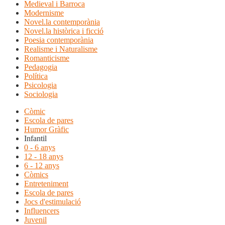
Medieval i Barroca
Modernisme
Novel.la contemporània
Novel.la històrica i ficció
Poesia contemporània
Realisme i Naturalisme
Romanticisme
Pedagogia
Política
Psicologia
Sociologia
Còmic
Escola de pares
Humor Gràfic
Infantil
0 - 6 anys
12 - 18 anys
6 - 12 anys
Còmics
Entreteniment
Escola de pares
Jocs d'estimulació
Influencers
Juvenil