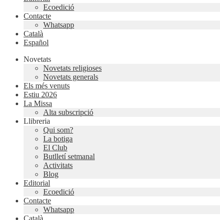
Ecoedició
Contacte
Whatsapp
Català
Español
Novetats
Novetats religioses
Novetats generals
Els més venuts
Estiu 2026
La Missa
Alta subscripció
Llibreria
Qui som?
La botiga
El Club
Butlletí setmanal
Activitats
Blog
Editorial
Ecoedició
Contacte
Whatsapp
Català