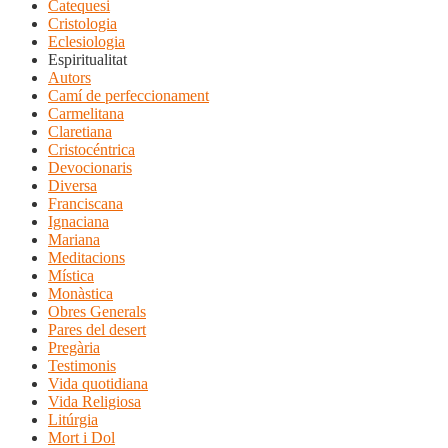
Catequesi
Cristologia
Eclesiologia
Espiritualitat
Autors
Camí de perfeccionament
Carmelitana
Claretiana
Cristocéntrica
Devocionaris
Diversa
Franciscana
Ignaciana
Mariana
Meditacions
Mística
Monàstica
Obres Generals
Pares del desert
Pregària
Testimonis
Vida quotidiana
Vida Religiosa
Litúrgia
Mort i Dol