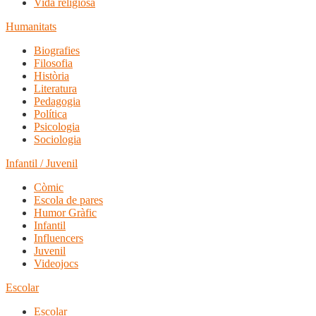
Vida religiosa
Humanitats
Biografies
Filosofia
Història
Literatura
Pedagogia
Política
Psicologia
Sociologia
Infantil / Juvenil
Còmic
Escola de pares
Humor Gràfic
Infantil
Influencers
Juvenil
Videojocs
Escolar
Escolar