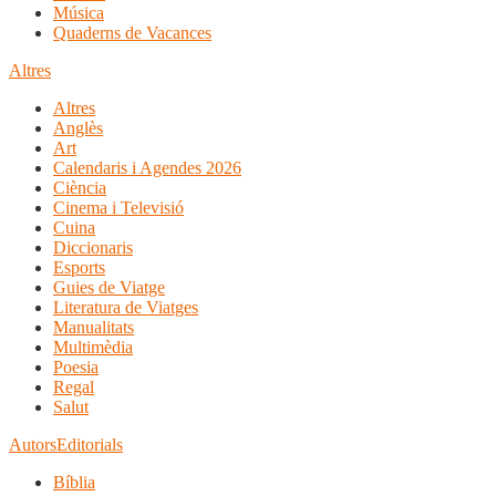
Música
Quaderns de Vacances
Altres
Altres
Anglès
Art
Calendaris i Agendes 2026
Ciència
Cinema i Televisió
Cuina
Diccionaris
Esports
Guies de Viatge
Literatura de Viatges
Manualitats
Multimèdia
Poesia
Regal
Salut
Autors
Editorials
Bíblia