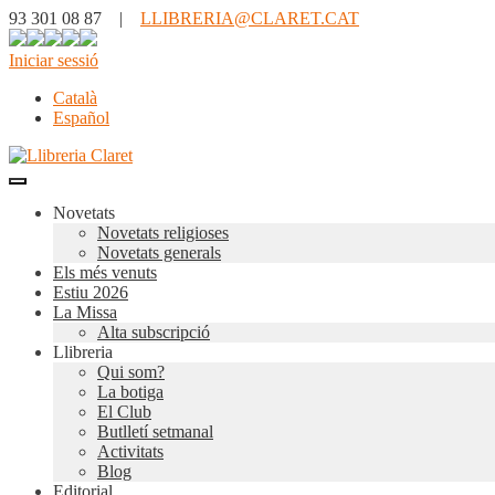
93 301 08 87 |
LLIBRERIA@CLARET.CAT
Iniciar sessió
Català
Español
Novetats
Novetats religioses
Novetats generals
Els més venuts
Estiu 2026
La Missa
Alta subscripció
Llibreria
Qui som?
La botiga
El Club
Butlletí setmanal
Activitats
Blog
Editorial