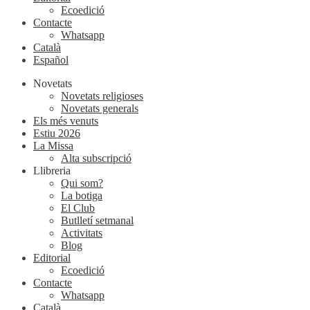
Ecoedició
Contacte
Whatsapp
Català
Español
Novetats
Novetats religioses
Novetats generals
Els més venuts
Estiu 2026
La Missa
Alta subscripció
Llibreria
Qui som?
La botiga
El Club
Butlletí setmanal
Activitats
Blog
Editorial
Ecoedició
Contacte
Whatsapp
Català