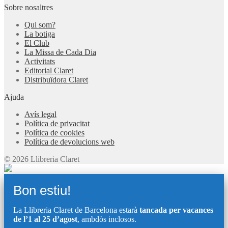
Sobre nosaltres
Qui som?
La botiga
El Club
La Missa de Cada Dia
Activitats
Editorial Claret
Distribuïdora Claret
Ajuda
Avís legal
Política de privacitat
Política de cookies
Política de devolucions web
© 2026 Llibreria Claret
Bon estiu!
La Llibreria Claret de Barcelona estarà
tancada per vacances
de l’1 al 25 d’agost
, ambdòs inclosos.