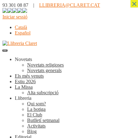
×
93 301 08 87 |
LLIBRERIA@CLARET.CAT
Iniciar sessió
Català
Español
Novetats
Novetats religioses
Novetats generals
Els més venuts
Estiu 2026
La Missa
Alta subscripció
Llibreria
Qui som?
La botiga
El Club
Butlletí setmanal
Activitats
Blog
Editorial