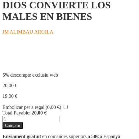
DIOS CONVIERTE LOS
MALES EN BIENES
JM ALIMBAU ARGILA
Compartir
5% descompte exclusiu web
20,00
€
19,00
€
Embolicar per a regal (
0,00
€
)
Total Payable:
20,00
€
quantitat
de
Comprar
DIOS
CONVIERTE
Enviament gratuït
en comandes superiors a
50€
a Espanya