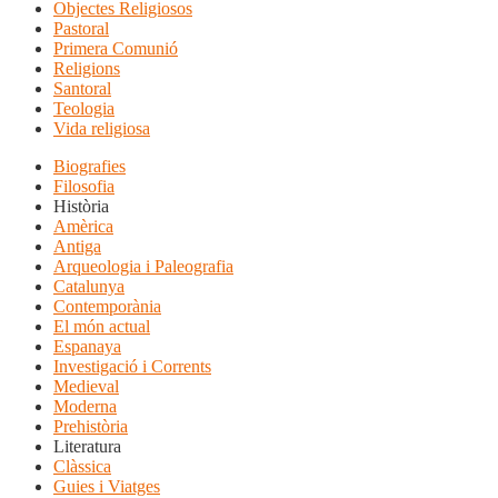
Objectes Religiosos
Pastoral
Primera Comunió
Religions
Santoral
Teologia
Vida religiosa
Biografies
Filosofia
Història
Amèrica
Antiga
Arqueologia i Paleografia
Catalunya
Contemporània
El món actual
Espanaya
Investigació i Corrents
Medieval
Moderna
Prehistòria
Literatura
Clàssica
Guies i Viatges