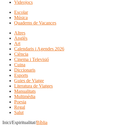
Videojocs
Escolar
Música
Quaderns de Vacances
Altres
Anglès
Art
Calendaris i Agendes 2026
Ciència
Cinema i Televisió
Cuina
Diccionaris
Esports
Guies de Viatge
Literatura de Viatges
Manualitats
Multimèdia
Poesia
Regal
Salut
Inici/Espiritualitat/
Bíblia