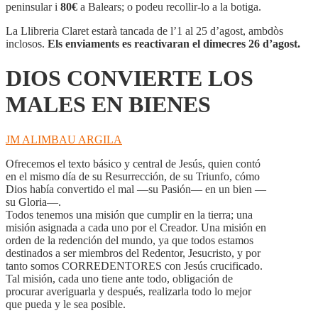
LOS
peninsular i
80€
a Balears; o podeu recollir-lo a la botiga.
MALES
EN
La Llibreria Claret estarà tancada de l’1 al 25 d’agost, ambdòs
BIENES
inclosos.
Els enviaments es reactivaran el dimecres 26 d’agost.
DIOS CONVIERTE LOS
MALES EN BIENES
JM ALIMBAU ARGILA
Ofrecemos el texto básico y central de Jesús, quien contó
en el mismo día de su Resurrección, de su Triunfo, cómo
Dios había convertido el mal —su Pasión— en un bien —
su Gloria—.
Todos tenemos una misión que cumplir en la tierra; una
misión asignada a cada uno por el Creador. Una misión en
orden de la redención del mundo, ya que todos estamos
destinados a ser miembros del Redentor, Jesucristo, y por
tanto somos CORREDENTORES con Jesús crucificado.
Tal misión, cada uno tiene ante todo, obligación de
procurar averiguarla y después, realizarla todo lo mejor
que pueda y le sea posible.