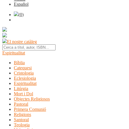
Español
(0)
El nostre catàleg
Espiritualitat
Bíblia
Catequesi
Cristologia
Eclesiologia
Espiritualitat
Litúrgia
Mort i Dol
Objectes Religiosos
Pastoral
Primera Comunió
Religions
Santoral
Teologia