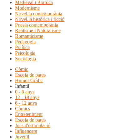
Medieval i Barroca
Modernisme
Novel.la contemporània
Novel.la històrica i ficció
Poesia contemporània
Realisme i Naturalisme
Romanticisme
Pedagogia
Política
Psicologia
Sociologia
Còmic
Escola de pares
Humor Gràfic
Infantil
0 - 6 anys
12 - 18 anys
6 - 12 anys
Còmics
Entreteniment
Escola de pares
Jocs d'estimulació
Influencers
Juvenil