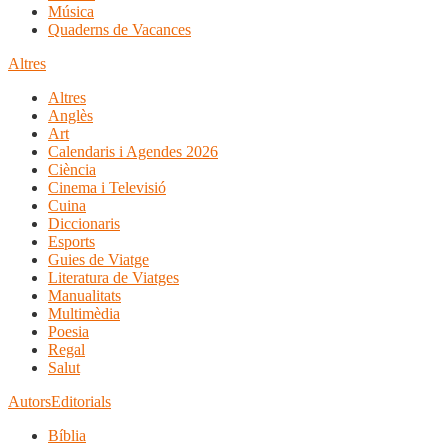
Música
Quaderns de Vacances
Altres
Altres
Anglès
Art
Calendaris i Agendes 2026
Ciència
Cinema i Televisió
Cuina
Diccionaris
Esports
Guies de Viatge
Literatura de Viatges
Manualitats
Multimèdia
Poesia
Regal
Salut
Autors
Editorials
Bíblia