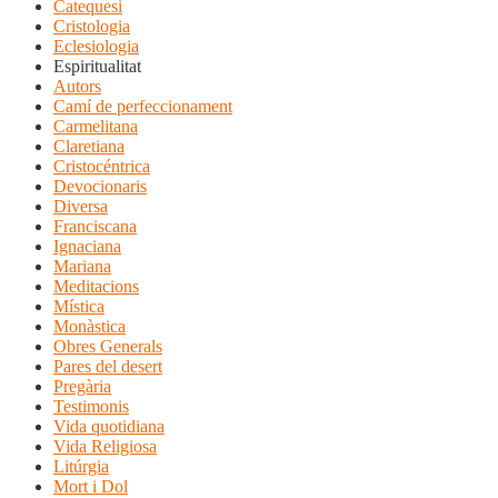
Catequesi
Cristologia
Eclesiologia
Espiritualitat
Autors
Camí de perfeccionament
Carmelitana
Claretiana
Cristocéntrica
Devocionaris
Diversa
Franciscana
Ignaciana
Mariana
Meditacions
Mística
Monàstica
Obres Generals
Pares del desert
Pregària
Testimonis
Vida quotidiana
Vida Religiosa
Litúrgia
Mort i Dol