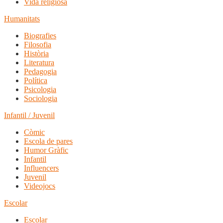
Vida religiosa
Humanitats
Biografies
Filosofia
Història
Literatura
Pedagogia
Política
Psicologia
Sociologia
Infantil / Juvenil
Còmic
Escola de pares
Humor Gràfic
Infantil
Influencers
Juvenil
Videojocs
Escolar
Escolar