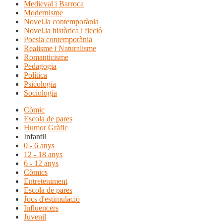
Medieval i Barroca
Modernisme
Novel.la contemporània
Novel.la històrica i ficció
Poesia contemporània
Realisme i Naturalisme
Romanticisme
Pedagogia
Política
Psicologia
Sociologia
Còmic
Escola de pares
Humor Gràfic
Infantil
0 - 6 anys
12 - 18 anys
6 - 12 anys
Còmics
Entreteniment
Escola de pares
Jocs d'estimulació
Influencers
Juvenil