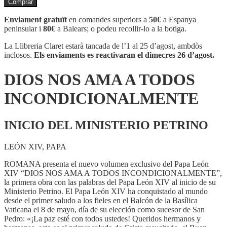
Comprar
DIOS
NOS
Enviament gratuït
en comandes superiors a
50€
a Espanya
AMA
peninsular i
80€
a Balears; o podeu recollir-lo a la botiga.
A
TODOS
La Llibreria Claret estarà tancada de l’1 al 25 d’agost, ambdòs
INCONDICIONALMENTE
inclosos.
Els enviaments es reactivaran el dimecres 26 d’agost.
DIOS NOS AMA A TODOS
INCONDICIONALMENTE
INICIO DEL MINISTERIO PETRINO
LEÓN XIV, PAPA
ROMANA presenta el nuevo volumen exclusivo del Papa León
XIV “DIOS NOS AMA A TODOS INCONDICIONALMENTE”,
la primera obra con las palabras del Papa León XIV al inicio de su
Ministerio Petrino. El Papa León XIV ha conquistado al mundo
desde el primer saludo a los fieles en el Balcón de la Basílica
Vaticana el 8 de mayo, día de su elección como sucesor de San
Pedro: «¡La paz esté con todos ustedes! Queridos hermanos y