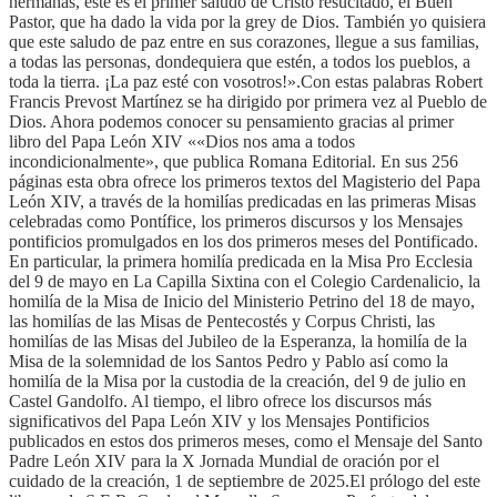
hermanas, este es el primer saludo de Cristo resucitado, el Buen
Pastor, que ha dado la vida por la grey de Dios. También yo quisiera
que este saludo de paz entre en sus corazones, llegue a sus familias,
a todas las personas, dondequiera que estén, a todos los pueblos, a
toda la tierra. ¡La paz esté con vosotros!».Con estas palabras Robert
Francis Prevost Martínez se ha dirigido por primera vez al Pueblo de
Dios. Ahora podemos conocer su pensamiento gracias al primer
libro del Papa León XIV ««Dios nos ama a todos
incondicionalmente», que publica Romana Editorial. En sus 256
páginas esta obra ofrece los primeros textos del Magisterio del Papa
León XIV, a través de la homilías predicadas en las primeras Misas
celebradas como Pontífice, los primeros discursos y los Mensajes
pontificios promulgados en los dos primeros meses del Pontificado.
En particular, la primera homilía predicada en la Misa Pro Ecclesia
del 9 de mayo en La Capilla Sixtina con el Colegio Cardenalicio, la
homilía de la Misa de Inicio del Ministerio Petrino del 18 de mayo,
las homilías de las Misas de Pentecostés y Corpus Christi, las
homilías de las Misas del Jubileo de la Esperanza, la homilía de la
Misa de la solemnidad de los Santos Pedro y Pablo así como la
homilía de la Misa por la custodia de la creación, del 9 de julio en
Castel Gandolfo. Al tiempo, el libro ofrece los discursos más
significativos del Papa León XIV y los Mensajes Pontificios
publicados en estos dos primeros meses, como el Mensaje del Santo
Padre León XIV para la X Jornada Mundial de oración por el
cuidado de la creación, 1 de septiembre de 2025.El prólogo del este