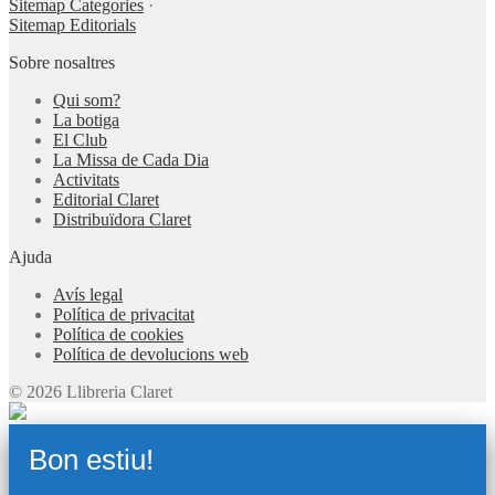
Sitemap Categories
·
Sitemap Editorials
Sobre nosaltres
Qui som?
La botiga
El Club
La Missa de Cada Dia
Activitats
Editorial Claret
Distribuïdora Claret
Ajuda
Avís legal
Política de privacitat
Política de cookies
Política de devolucions web
© 2026 Llibreria Claret
Bon estiu!