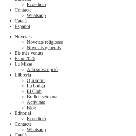
Ecoedició
Contacte
Whatsapp
Català
Español
Novetats
Novetats religioses
Novetats generals
Els més venuts
Estiu 2026
La Missa
Alta subscripció
Llibreria
Qui som?
La botiga
El Club
Butlletí setmanal
Activitats
Blog
Editorial
Ecoedició
Contacte
Whatsapp
Català