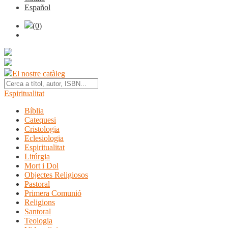
Español
(0)
El nostre catàleg
Espiritualitat
Bíblia
Catequesi
Cristologia
Eclesiologia
Espiritualitat
Litúrgia
Mort i Dol
Objectes Religiosos
Pastoral
Primera Comunió
Religions
Santoral
Teologia