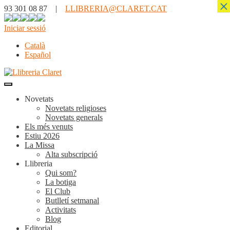
×
93 301 08 87 |
LLIBRERIA@CLARET.CAT
Iniciar sessió
Català
Español
Novetats
Novetats religioses
Novetats generals
Els més venuts
Estiu 2026
La Missa
Alta subscripció
Llibreria
Qui som?
La botiga
El Club
Butlletí setmanal
Activitats
Blog
Editorial