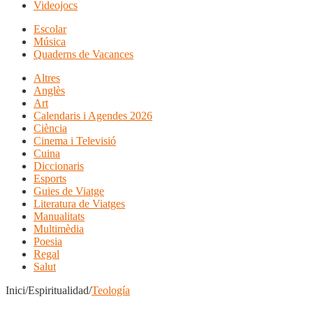
Videojocs
Escolar
Música
Quaderns de Vacances
Altres
Anglès
Art
Calendaris i Agendes 2026
Ciència
Cinema i Televisió
Cuina
Diccionaris
Esports
Guies de Viatge
Literatura de Viatges
Manualitats
Multimèdia
Poesia
Regal
Salut
Inici/Espiritualidad/
Teología