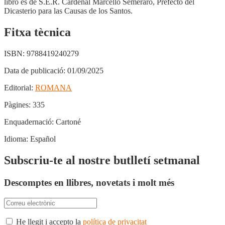
libro es de S.E.R. Cardenal Marcello Semeraro, Prefecto del
Dicasterio para las Causas de los Santos.
Fitxa tècnica
ISBN:
9788419240279
Data de publicació:
01/09/2025
Editorial:
ROMANA
Pàgines:
335
Enquadernació:
Cartoné
Idioma:
Español
Subscriu-te al nostre butlletí setmanal
Descomptes en llibres, novetats i molt més
He llegit i accepto la
política de privacitat