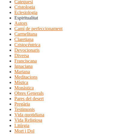
Catequesi
Cristologia
Eclesiologia
Espiritualitat
Autors
Camí de perfeccionament
Carmelitana
Claretiana
Cristocéntrica
Devocionaris
Diversa
Franciscana
Ignaciana
Mariana
Meditacions
Mística
Monàstica
Obres Generals
Pares del desert
Pregària
Testimonis
Vida quotidiana
Vida Religiosa
Litúrgia
Mort i Dol