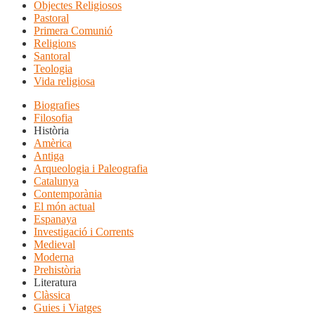
Objectes Religiosos
Pastoral
Primera Comunió
Religions
Santoral
Teologia
Vida religiosa
Biografies
Filosofia
Història
Amèrica
Antiga
Arqueologia i Paleografia
Catalunya
Contemporània
El món actual
Espanaya
Investigació i Corrents
Medieval
Moderna
Prehistòria
Literatura
Clàssica
Guies i Viatges