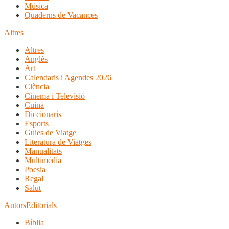
Música
Quaderns de Vacances
Altres
Altres
Anglès
Art
Calendaris i Agendes 2026
Ciència
Cinema i Televisió
Cuina
Diccionaris
Esports
Guies de Viatge
Literatura de Viatges
Manualitats
Multimèdia
Poesia
Regal
Salut
Autors
Editorials
Bíblia