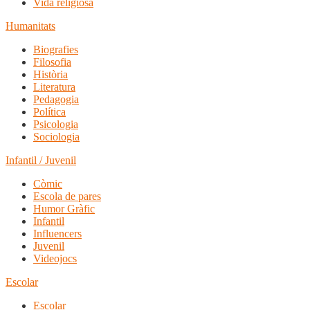
Vida religiosa
Humanitats
Biografies
Filosofia
Història
Literatura
Pedagogia
Política
Psicologia
Sociologia
Infantil / Juvenil
Còmic
Escola de pares
Humor Gràfic
Infantil
Influencers
Juvenil
Videojocs
Escolar
Escolar