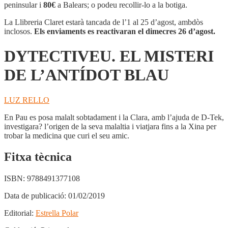
MISTERI
peninsular i
80€
a Balears; o podeu recollir-lo a la botiga.
DE
L'ANTÍDOT
La Llibreria Claret estarà tancada de l’1 al 25 d’agost, ambdòs
BLAU
inclosos.
Els enviaments es reactivaran el dimecres 26 d’agost.
DYTECTIVEU. EL MISTERI
DE L’ANTÍDOT BLAU
LUZ RELLO
En Pau es posa malalt sobtadament i la Clara, amb l’ajuda de D-Tek,
investigara? l’origen de la seva malaltia i viatjara fins a la Xina per
trobar la medicina que curi el seu amic.
Fitxa tècnica
ISBN:
9788491377108
Data de publicació:
01/02/2019
Editorial:
Estrella Polar