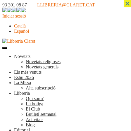
×
93 301 08 87 |
LLIBRERIA@CLARET.CAT
Iniciar sessió
Català
Español
Novetats
Novetats religioses
Novetats generals
Els més venuts
Estiu 2026
La Missa
Alta subscripció
Llibreria
Qui som?
La botiga
El Club
Butlletí setmanal
Activitats
Blog
Editorial