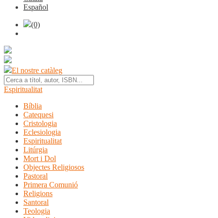
Español
(0)
El nostre catàleg
Espiritualitat
Bíblia
Catequesi
Cristologia
Eclesiologia
Espiritualitat
Litúrgia
Mort i Dol
Objectes Religiosos
Pastoral
Primera Comunió
Religions
Santoral
Teologia