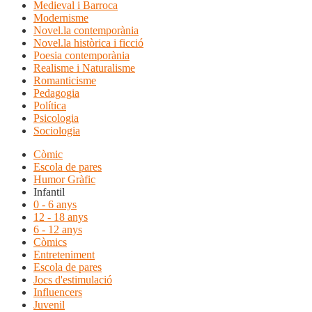
Medieval i Barroca
Modernisme
Novel.la contemporània
Novel.la històrica i ficció
Poesia contemporània
Realisme i Naturalisme
Romanticisme
Pedagogia
Política
Psicologia
Sociologia
Còmic
Escola de pares
Humor Gràfic
Infantil
0 - 6 anys
12 - 18 anys
6 - 12 anys
Còmics
Entreteniment
Escola de pares
Jocs d'estimulació
Influencers
Juvenil