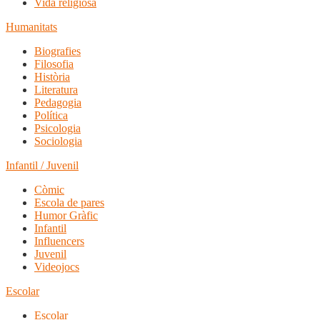
Vida religiosa
Humanitats
Biografies
Filosofia
Història
Literatura
Pedagogia
Política
Psicologia
Sociologia
Infantil / Juvenil
Còmic
Escola de pares
Humor Gràfic
Infantil
Influencers
Juvenil
Videojocs
Escolar
Escolar