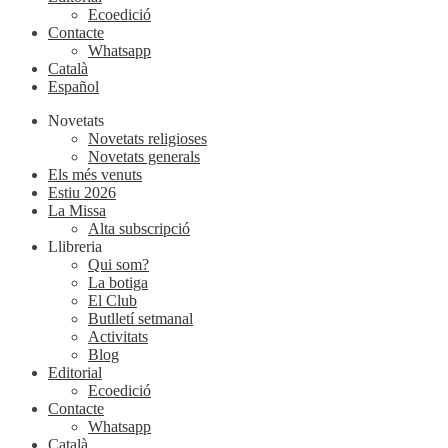
Ecoedició
Contacte
Whatsapp
Català
Español
Novetats
Novetats religioses
Novetats generals
Els més venuts
Estiu 2026
La Missa
Alta subscripció
Llibreria
Qui som?
La botiga
El Club
Butlletí setmanal
Activitats
Blog
Editorial
Ecoedició
Contacte
Whatsapp
Català