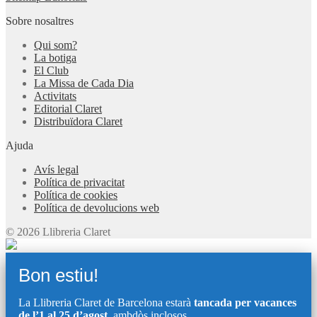
Sobre nosaltres
Qui som?
La botiga
El Club
La Missa de Cada Dia
Activitats
Editorial Claret
Distribuïdora Claret
Ajuda
Avís legal
Política de privacitat
Política de cookies
Política de devolucions web
© 2026 Llibreria Claret
Bon estiu!
La Llibreria Claret de Barcelona estarà
tancada per vacances
de l’1 al 25 d’agost
, ambdòs inclosos.