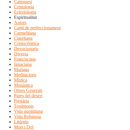
Catequesi
Cristologia
Eclesiologia
Espiritualitat
Autors
Camí de perfeccionament
Carmelitana
Claretiana
Cristocéntrica
Devocionaris
Diversa
Franciscana
Ignaciana
Mariana
Meditacions
Mística
Monàstica
Obres Generals
Pares del desert
Pregària
Testimonis
Vida quotidiana
Vida Religiosa
Litúrgia
Mort i Dol