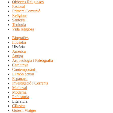
Objectes Religiosos
Pastoral
Primera Comunió
Religions
Santoral
Teologia
Vida religiosa
Biografies
Filosofia
Història
Amèrica
Antiga
Arqueologia i Paleografia
Catalunya
Contemporània
El món actual
Espanaya
Investigació i Corrents
Medieval
Moderna
Prehistòria
Literatura
Clàssica
Guies i Viatges