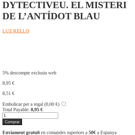
DYTECTIVEU. EL MISTERI
DE L’ANTÍDOT BLAU
LUZ RELLO
Compartir
5% descompte exclusiu web
8,95
€
8,51
€
Embolicar per a regal (
0,00
€
)
Total Payable:
8,95
€
quantitat
de
Comprar
DYTECTIVEU.
EL
Enviament gratuït
en comandes superiors a
50€
a Espanya