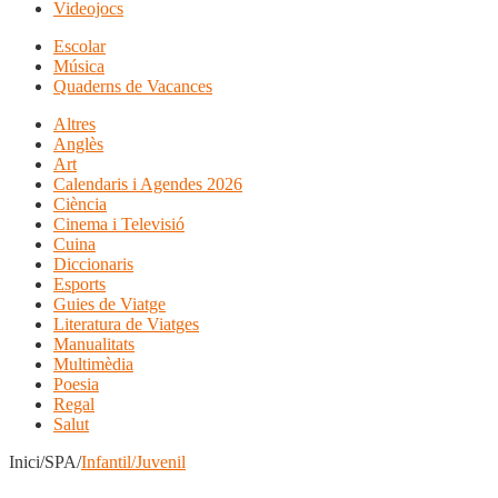
Videojocs
Escolar
Música
Quaderns de Vacances
Altres
Anglès
Art
Calendaris i Agendes 2026
Ciència
Cinema i Televisió
Cuina
Diccionaris
Esports
Guies de Viatge
Literatura de Viatges
Manualitats
Multimèdia
Poesia
Regal
Salut
Inici/SPA/
Infantil/Juvenil