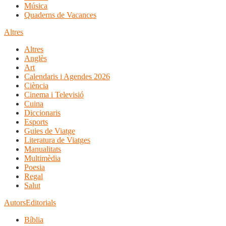
Música
Quaderns de Vacances
Altres
Altres
Anglès
Art
Calendaris i Agendes 2026
Ciència
Cinema i Televisió
Cuina
Diccionaris
Esports
Guies de Viatge
Literatura de Viatges
Manualitats
Multimèdia
Poesia
Regal
Salut
Autors
Editorials
Bíblia