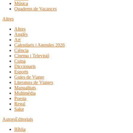
Música
Quaderns de Vacances
Altres
Altres
Anglès
Art
Calendaris i Agendes 2026
Ciència
Cinema i Televisió
Cuina
Diccionaris
Esports
Guies de Viatge
Literatura de Viatges
Manualitats
Multimèdia
Poesia
Regal
Salut
Autors
Editorials
Bíblia