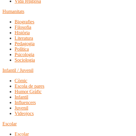
Vida religiosa
Humanitats
Biografies
Filosofia
Història
Literatura
Pedagogia
Política
Psicologia
Sociologia
Infantil / Juvenil
Còmic
Escola de pares
Humor Gràfic
Infantil
Influencers
Juvenil
Videojocs
Escolar
Escolar