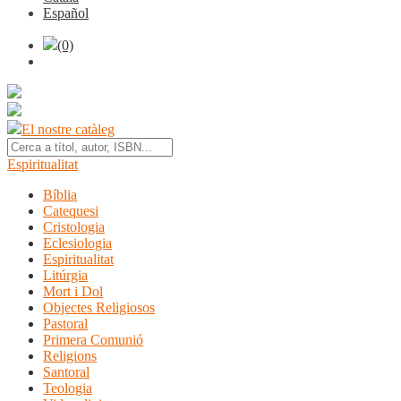
Español
(0)
El nostre catàleg
Espiritualitat
Bíblia
Catequesi
Cristologia
Eclesiologia
Espiritualitat
Litúrgia
Mort i Dol
Objectes Religiosos
Pastoral
Primera Comunió
Religions
Santoral
Teologia