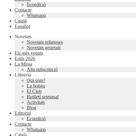
Ecoedició
Contacte
Whatsapp
Català
Español
Novetats
Novetats religioses
Novetats generals
Els més venuts
Estiu 2026
La Missa
Alta subscripció
Llibreria
Qui som?
La botiga
El Club
Butlletí setmanal
Activitats
Blog
Editorial
Ecoedició
Contacte
Whatsapp
Català