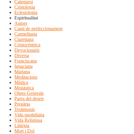
Catequesi
Cristologia
Eclesiologia
Espiritualitat
Autors
Camí de perfeccionament
Carmelitana
Claretiana
Cristocéntrica
Devocionaris
Diversa
Franciscana
Ignaciana
Mariana
Meditacions
Mística
Monàstica
Obres Generals
Pares del desert
Pregària
Testimonis
Vida quotidiana
Vida Religiosa
Litúrgia
Mort i Dol