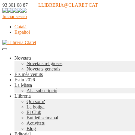
93 301 08 87 |
LLIBRERIA@CLARET.CAT
Iniciar sessió
Català
Español
Novetats
Novetats religioses
Novetats generals
Els més venuts
Estiu 2026
La Missa
Alta subscripció
Llibreria
Qui som?
La botiga
El Club
Butlletí setmanal
Activitats
Blog
Editorial