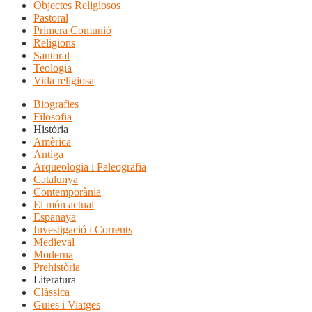
Objectes Religiosos
Pastoral
Primera Comunió
Religions
Santoral
Teologia
Vida religiosa
Biografies
Filosofia
Història
Amèrica
Antiga
Arqueologia i Paleografia
Catalunya
Contemporània
El món actual
Espanaya
Investigació i Corrents
Medieval
Moderna
Prehistòria
Literatura
Clàssica
Guies i Viatges