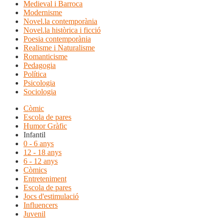
Medieval i Barroca
Modernisme
Novel.la contemporània
Novel.la històrica i ficció
Poesia contemporània
Realisme i Naturalisme
Romanticisme
Pedagogia
Política
Psicologia
Sociologia
Còmic
Escola de pares
Humor Gràfic
Infantil
0 - 6 anys
12 - 18 anys
6 - 12 anys
Còmics
Entreteniment
Escola de pares
Jocs d'estimulació
Influencers
Juvenil