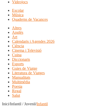
Videojocs
Escolar
Música
Quaderns de Vacances
Altres
Anglès
Art
Calendaris i Agendes 2026
Ciència
Cinema i Televisió
Cuina
Diccionaris
Esports
Guies de Viatge
Literatura de Viatges
Manualitats
Multimèdia
Poesia
Regal
Salut
Inici/Infantil / Juvenil/
Infantil