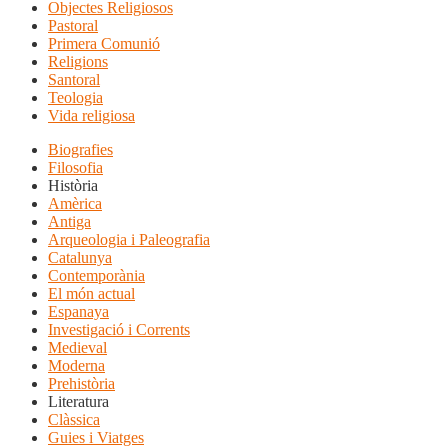
Objectes Religiosos
Pastoral
Primera Comunió
Religions
Santoral
Teologia
Vida religiosa
Biografies
Filosofia
Història
Amèrica
Antiga
Arqueologia i Paleografia
Catalunya
Contemporània
El món actual
Espanaya
Investigació i Corrents
Medieval
Moderna
Prehistòria
Literatura
Clàssica
Guies i Viatges