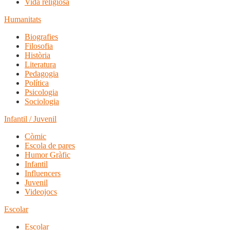
Vida religiosa
Humanitats
Biografies
Filosofia
Història
Literatura
Pedagogia
Política
Psicologia
Sociologia
Infantil / Juvenil
Còmic
Escola de pares
Humor Gràfic
Infantil
Influencers
Juvenil
Videojocs
Escolar
Escolar