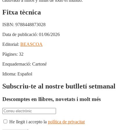
cautivado a niños y niñas de todo el mundo.
Fitxa tècnica
ISBN:
9788448873028
Data de publicació:
01/06/2026
Editorial:
BEASCOA
Pàgines:
32
Enquadernació:
Cartoné
Idioma:
Español
Subscriu-te al nostre butlletí setmanal
Descomptes en llibres, novetats i molt més
He llegit i accepto la
política de privacitat