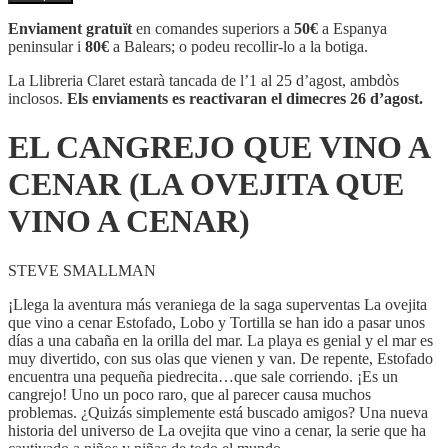
EL
CANGREJO
Enviament gratuït
en comandes superiors a
50€
a Espanya
QUE
peninsular i
80€
a Balears; o podeu recollir-lo a la botiga.
VINO
A
La Llibreria Claret estarà tancada de l’1 al 25 d’agost, ambdòs
CENAR
inclosos.
Els enviaments es reactivaran el dimecres 26 d’agost.
(LA
OVEJITA
EL CANGREJO QUE VINO A
QUE
VINO
CENAR (LA OVEJITA QUE
A
CENAR)
VINO A CENAR)
STEVE SMALLMAN
¡Llega la aventura más veraniega de la saga superventas La ovejita
que vino a cenar Estofado, Lobo y Tortilla se han ido a pasar unos
días a una cabaña en la orilla del mar. La playa es genial y el mar es
muy divertido, con sus olas que vienen y van. De repente, Estofado
encuentra una pequeña piedrecita…que sale corriendo. ¡Es un
cangrejo! Uno un poco raro, que al parecer causa muchos
problemas. ¿Quizás simplemente está buscado amigos? Una nueva
historia del universo de La ovejita que vino a cenar, la serie que ha