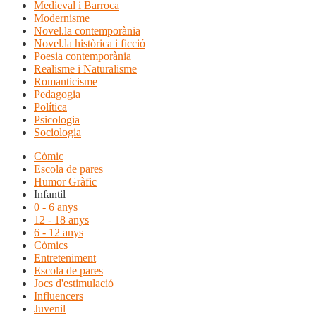
Medieval i Barroca
Modernisme
Novel.la contemporània
Novel.la històrica i ficció
Poesia contemporània
Realisme i Naturalisme
Romanticisme
Pedagogia
Política
Psicologia
Sociologia
Còmic
Escola de pares
Humor Gràfic
Infantil
0 - 6 anys
12 - 18 anys
6 - 12 anys
Còmics
Entreteniment
Escola de pares
Jocs d'estimulació
Influencers
Juvenil