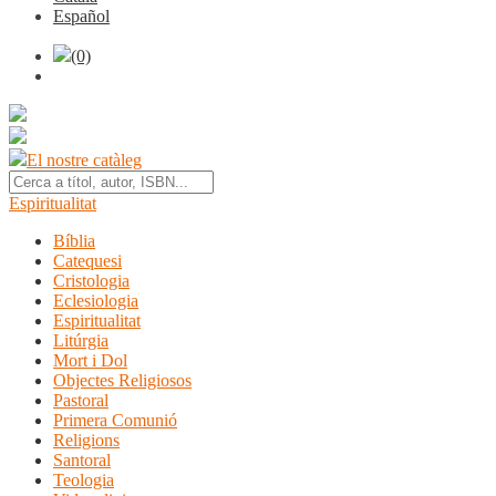
Español
(0)
El nostre catàleg
Espiritualitat
Bíblia
Catequesi
Cristologia
Eclesiologia
Espiritualitat
Litúrgia
Mort i Dol
Objectes Religiosos
Pastoral
Primera Comunió
Religions
Santoral
Teologia