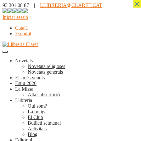
×
93 301 08 87 |
LLIBRERIA@CLARET.CAT
Iniciar sessió
Català
Español
Novetats
Novetats religioses
Novetats generals
Els més venuts
Estiu 2026
La Missa
Alta subscripció
Llibreria
Qui som?
La botiga
El Club
Butlletí setmanal
Activitats
Blog
Editorial