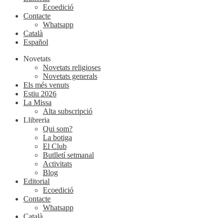
Ecoedició
Contacte
Whatsapp
Català
Español
Novetats
Novetats religioses
Novetats generals
Els més venuts
Estiu 2026
La Missa
Alta subscripció
Llibreria
Qui som?
La botiga
El Club
Butlletí setmanal
Activitats
Blog
Editorial
Ecoedició
Contacte
Whatsapp
Català