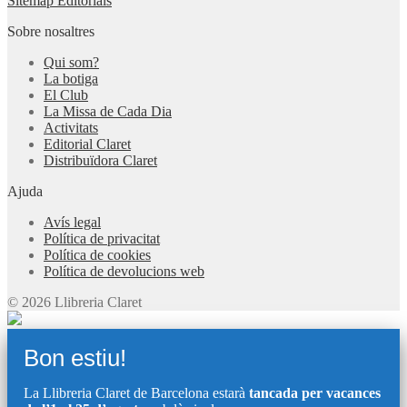
Sitemap Editorials
Sobre nosaltres
Qui som?
La botiga
El Club
La Missa de Cada Dia
Activitats
Editorial Claret
Distribuïdora Claret
Ajuda
Avís legal
Política de privacitat
Política de cookies
Política de devolucions web
© 2026 Llibreria Claret
Bon estiu!
La Llibreria Claret de Barcelona estarà
tancada per vacances