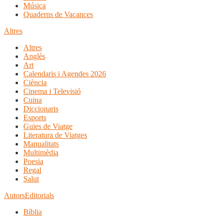
Música
Quaderns de Vacances
Altres
Altres
Anglès
Art
Calendaris i Agendes 2026
Ciència
Cinema i Televisió
Cuina
Diccionaris
Esports
Guies de Viatge
Literatura de Viatges
Manualitats
Multimèdia
Poesia
Regal
Salut
Autors
Editorials
Bíblia