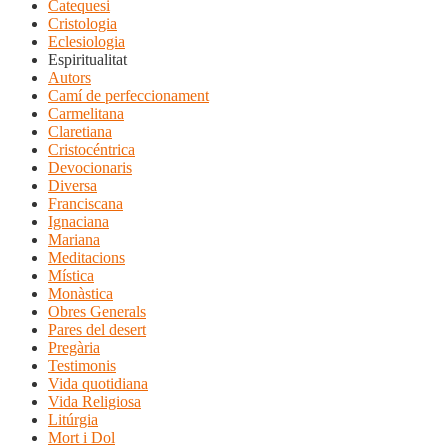
Catequesi
Cristologia
Eclesiologia
Espiritualitat
Autors
Camí de perfeccionament
Carmelitana
Claretiana
Cristocéntrica
Devocionaris
Diversa
Franciscana
Ignaciana
Mariana
Meditacions
Mística
Monàstica
Obres Generals
Pares del desert
Pregària
Testimonis
Vida quotidiana
Vida Religiosa
Litúrgia
Mort i Dol