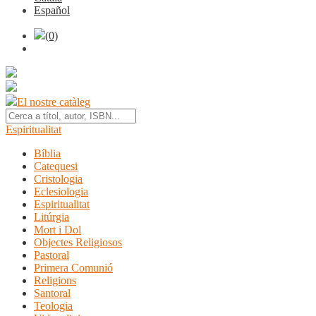
Español
(0)
El nostre catàleg
Espiritualitat
Bíblia
Catequesi
Cristologia
Eclesiologia
Espiritualitat
Litúrgia
Mort i Dol
Objectes Religiosos
Pastoral
Primera Comunió
Religions
Santoral
Teologia