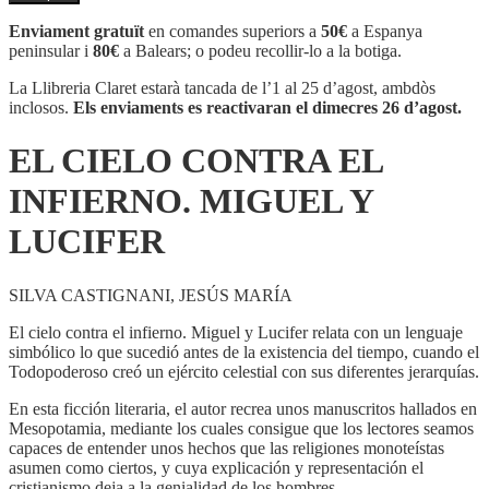
EL
CIELO
Enviament gratuït
en comandes superiors a
50€
a Espanya
CONTRA
peninsular i
80€
a Balears; o podeu recollir-lo a la botiga.
EL
INFIERNO.
La Llibreria Claret estarà tancada de l’1 al 25 d’agost, ambdòs
MIGUEL
inclosos.
Els enviaments es reactivaran el dimecres 26 d’agost.
Y
LUCIFER
EL CIELO CONTRA EL
INFIERNO. MIGUEL Y
LUCIFER
SILVA CASTIGNANI, JESÚS MARÍA
El cielo contra el infierno. Miguel y Lucifer relata con un lenguaje
simbólico lo que sucedió antes de la existencia del tiempo, cuando el
Todopoderoso creó un ejército celestial con sus diferentes jerarquías.
En esta ficción literaria, el autor recrea unos manuscritos hallados en
Mesopotamia, mediante los cuales consigue que los lectores seamos
capaces de entender unos hechos que las religiones monoteístas
asumen como ciertos, y cuya explicación y representación el
cristianismo deja a la genialidad de los hombres.