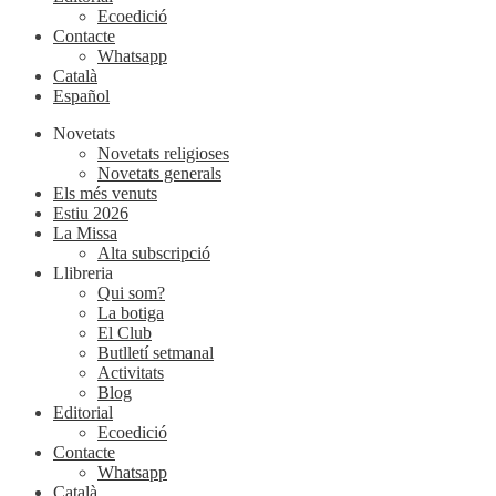
Ecoedició
Contacte
Whatsapp
Català
Español
Novetats
Novetats religioses
Novetats generals
Els més venuts
Estiu 2026
La Missa
Alta subscripció
Llibreria
Qui som?
La botiga
El Club
Butlletí setmanal
Activitats
Blog
Editorial
Ecoedició
Contacte
Whatsapp
Català