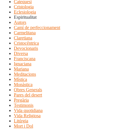
Catequesi
Cristologia
Eclesiologia
Espiritualitat
Autors
Camí de perfeccionament
Carmelitana
Claretiana
Cristocéntrica
Devocionaris
Diversa
Franciscana
Ignaciana
Mariana
Meditacions
Mística
Monàstica
Obres Generals
Pares del desert
Pregària
Testimonis
Vida quotidiana
Vida Religiosa
Litúrgia
Mort i Dol