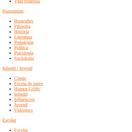
Vida religiosa
Humanitats
Biografies
Filosofia
Història
Literatura
Pedagogia
Política
Psicologia
Sociologia
Infantil / Juvenil
Còmic
Escola de pares
Humor Gràfic
Infantil
Influencers
Juvenil
Videojocs
Escolar
Escolar