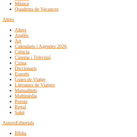
Música
Quaderns de Vacances
Altres
Altres
Anglès
Art
Calendaris i Agendes 2026
Ciència
Cinema i Televisió
Cuina
Diccionaris
Esports
Guies de Viatge
Literatura de Viatges
Manualitats
Multimèdia
Poesia
Regal
Salut
Autors
Editorials
Bíblia