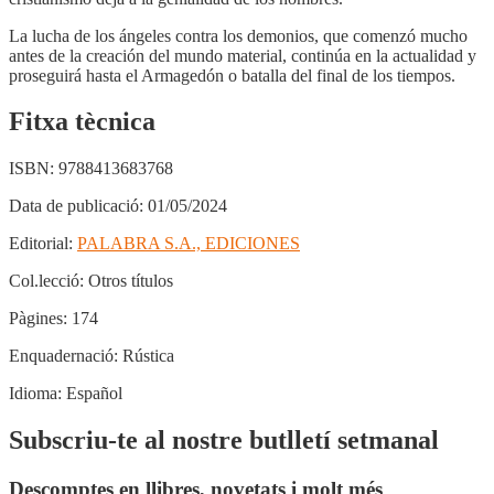
La lucha de los ángeles contra los demonios, que comenzó mucho
antes de la creación del mundo material, continúa en la actualidad y
proseguirá hasta el Armagedón o batalla del final de los tiempos.
Fitxa tècnica
ISBN:
9788413683768
Data de publicació:
01/05/2024
Editorial:
PALABRA S.A., EDICIONES
Col.lecció:
Otros títulos
Pàgines:
174
Enquadernació:
Rústica
Idioma:
Español
Subscriu-te al nostre butlletí setmanal
Descomptes en llibres, novetats i molt més