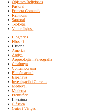
Objectes Religiosos
Pastoral
Primera Comunió
Religions
Santoral
Teologia
Vida religiosa
Biografies
Filosofia
Història
Amèrica
Antiga
Arqueologia i Paleografia
Catalunya
Contemporània
El món actual
Espanaya
Investigació i Corrents
Medieval
Moderna
Prehistòria
Literatura
Clàssica
Guies i Viatges