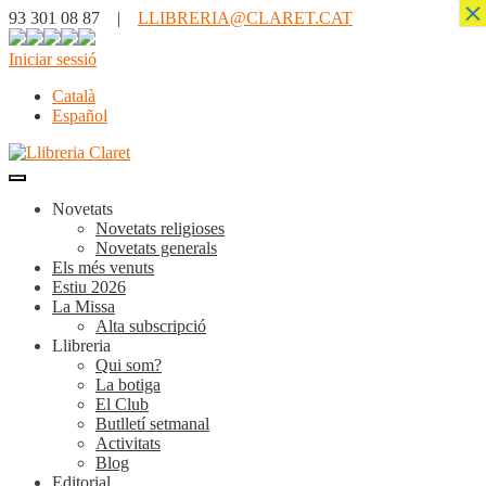
×
93 301 08 87 |
LLIBRERIA@CLARET.CAT
Iniciar sessió
Català
Español
Novetats
Novetats religioses
Novetats generals
Els més venuts
Estiu 2026
La Missa
Alta subscripció
Llibreria
Qui som?
La botiga
El Club
Butlletí setmanal
Activitats
Blog
Editorial