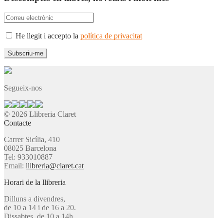
He llegit i accepto la
política de privacitat
Segueix-nos
© 2026 Llibreria Claret
Contacte
Carrer Sicília, 410
08025 Barcelona
Tel: 933010887
Email:
llibreria@claret.cat
Horari de la llibreria
Dilluns a divendres,
de 10 a 14 i de 16 a 20.
Dissabtes, de 10 a 14h.