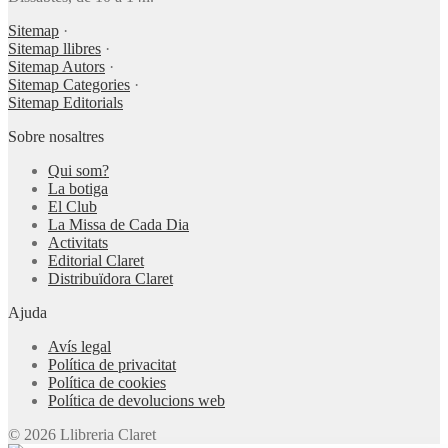
Sitemap
·
Sitemap llibres
·
Sitemap Autors
·
Sitemap Categories
·
Sitemap Editorials
Sobre nosaltres
Qui som?
La botiga
El Club
La Missa de Cada Dia
Activitats
Editorial Claret
Distribuïdora Claret
Ajuda
Avís legal
Política de privacitat
Política de cookies
Política de devolucions web
© 2026 Llibreria Claret