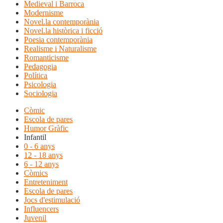
Medieval i Barroca
Modernisme
Novel.la contemporània
Novel.la històrica i ficció
Poesia contemporània
Realisme i Naturalisme
Romanticisme
Pedagogia
Política
Psicologia
Sociologia
Còmic
Escola de pares
Humor Gràfic
Infantil
0 - 6 anys
12 - 18 anys
6 - 12 anys
Còmics
Entreteniment
Escola de pares
Jocs d'estimulació
Influencers
Juvenil