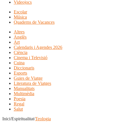
Videojocs
Escolar
Música
Quaderns de Vacances
Altres
Anglès
Art
Calendaris i Agendes 2026
Ciència
Cinema i Televisió
Cuina
Diccionaris
Esports
Guies de Viatge
Literatura de Viatges
Manualitats
Multimèdia
Poesia
Regal
Salut
Inici/Espiritualitat/
Teologia