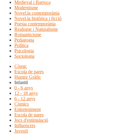
Medieval i Barroca
Modernisme
Novel.la contemporània
Novel.la històrica i ficció
Poesia contemporània
Realisme i Naturalisme
Romanticisme
Pedagogia
Política
Psicologia
Sociologia
Còmic
Escola de pares
Humor Gràfic
Infantil
0 - 6 anys
12 - 18 anys
6 - 12 anys
Còmics
Entreteniment
Escola de pares
Jocs d'estimulació
Influencers
Juvenil