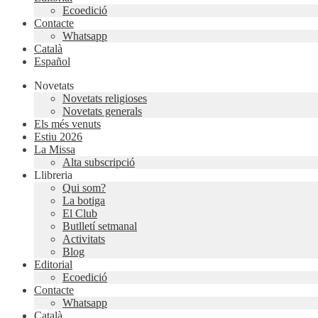
Ecoedició
Contacte
Whatsapp
Català
Español
Novetats
Novetats religioses
Novetats generals
Els més venuts
Estiu 2026
La Missa
Alta subscripció
Llibreria
Qui som?
La botiga
El Club
Butlletí setmanal
Activitats
Blog
Editorial
Ecoedició
Contacte
Whatsapp
Català