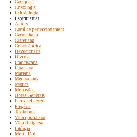
Catequesi
Cristologia
Eclesiologia
Espiritualitat
Autors
Camí de perfeccionament
Carmelitana
Claretiana
Cristocéntrica
Devocionaris
Diversa
Franciscana
Ignaciana
Mariana
Meditacions
Mística
Monàstica
Obres Generals
Pares del desert
Pregària
Testimonis
Vida quotidiana
Vida Religiosa
Litúrgia
Mort i Dol