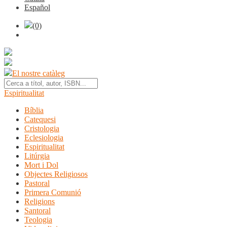
Español
(0)
El nostre catàleg
Espiritualitat
Bíblia
Catequesi
Cristologia
Eclesiologia
Espiritualitat
Litúrgia
Mort i Dol
Objectes Religiosos
Pastoral
Primera Comunió
Religions
Santoral
Teologia