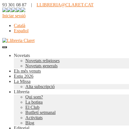
93 301 08 87 |
LLIBRERIA@CLARET.CAT
Iniciar sessió
Català
Español
Novetats
Novetats religioses
Novetats generals
Els més venuts
Estiu 2026
La Missa
Alta subscripció
Llibreria
Qui som?
La botiga
El Club
Butlletí setmanal
Activitats
Blog
Editorial