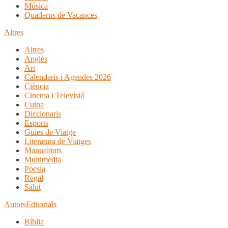
Música
Quaderns de Vacances
Altres
Altres
Anglès
Art
Calendaris i Agendes 2026
Ciència
Cinema i Televisió
Cuina
Diccionaris
Esports
Guies de Viatge
Literatura de Viatges
Manualitats
Multimèdia
Poesia
Regal
Salut
Autors
Editorials
Bíblia