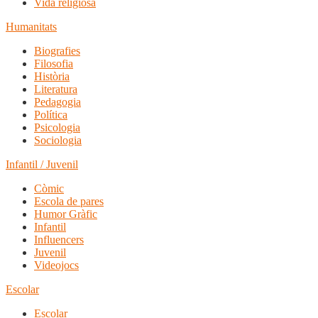
Vida religiosa
Humanitats
Biografies
Filosofia
Història
Literatura
Pedagogia
Política
Psicologia
Sociologia
Infantil / Juvenil
Còmic
Escola de pares
Humor Gràfic
Infantil
Influencers
Juvenil
Videojocs
Escolar
Escolar