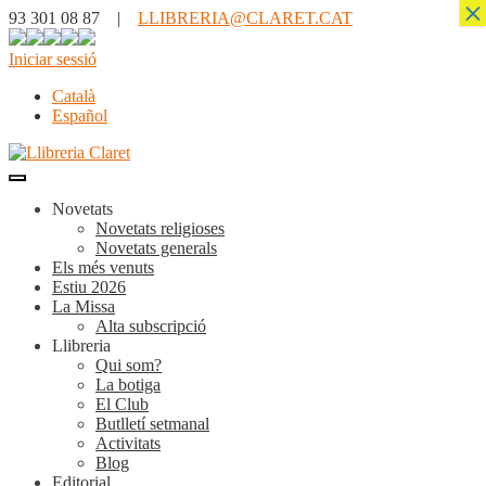
×
93 301 08 87 |
LLIBRERIA@CLARET.CAT
Iniciar sessió
Català
Español
Novetats
Novetats religioses
Novetats generals
Els més venuts
Estiu 2026
La Missa
Alta subscripció
Llibreria
Qui som?
La botiga
El Club
Butlletí setmanal
Activitats
Blog
Editorial