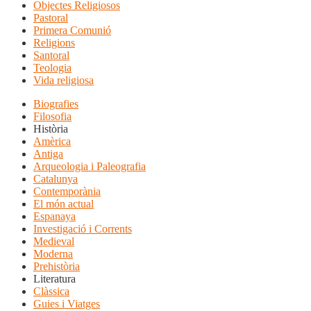
Objectes Religiosos
Pastoral
Primera Comunió
Religions
Santoral
Teologia
Vida religiosa
Biografies
Filosofia
Història
Amèrica
Antiga
Arqueologia i Paleografia
Catalunya
Contemporània
El món actual
Espanaya
Investigació i Corrents
Medieval
Moderna
Prehistòria
Literatura
Clàssica
Guies i Viatges