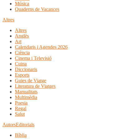
Música
Quaderns de Vacances
Altres
Altres
Anglès
Art
Calendaris i Agendes 2026
Ciència
Cinema i Televisió
Cuina
Diccionaris
Esports
Guies de Viatge
Literatura de Viatges
Manualitats
Multimèdia
Poesia
Regal
Salut
Autors
Editorials
Bíblia