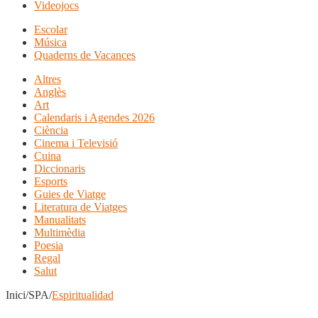
Videojocs
Escolar
Música
Quaderns de Vacances
Altres
Anglès
Art
Calendaris i Agendes 2026
Ciència
Cinema i Televisió
Cuina
Diccionaris
Esports
Guies de Viatge
Literatura de Viatges
Manualitats
Multimèdia
Poesia
Regal
Salut
Inici/SPA/
Espiritualidad