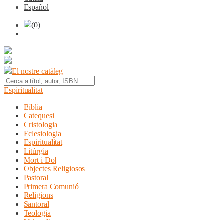
Español
(0)
El nostre catàleg
Espiritualitat
Bíblia
Catequesi
Cristologia
Eclesiologia
Espiritualitat
Litúrgia
Mort i Dol
Objectes Religiosos
Pastoral
Primera Comunió
Religions
Santoral
Teologia