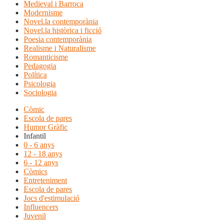
Medieval i Barroca
Modernisme
Novel.la contemporània
Novel.la històrica i ficció
Poesia contemporània
Realisme i Naturalisme
Romanticisme
Pedagogia
Política
Psicologia
Sociologia
Còmic
Escola de pares
Humor Gràfic
Infantil
0 - 6 anys
12 - 18 anys
6 - 12 anys
Còmics
Entreteniment
Escola de pares
Jocs d'estimulació
Influencers
Juvenil