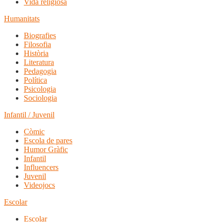
Vida religiosa
Humanitats
Biografies
Filosofia
Història
Literatura
Pedagogia
Política
Psicologia
Sociologia
Infantil / Juvenil
Còmic
Escola de pares
Humor Gràfic
Infantil
Influencers
Juvenil
Videojocs
Escolar
Escolar