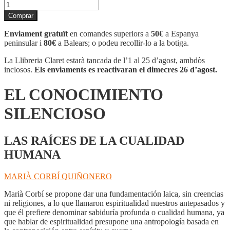
quantitat
de
Comprar
EL
CONOCIMIENTO
Enviament gratuït
en comandes superiors a
50€
a Espanya
SILENCIOSO
peninsular i
80€
a Balears; o podeu recollir-lo a la botiga.
La Llibreria Claret estarà tancada de l’1 al 25 d’agost, ambdòs
inclosos.
Els enviaments es reactivaran el dimecres 26 d’agost.
EL CONOCIMIENTO
SILENCIOSO
LAS RAÍCES DE LA CUALIDAD
HUMANA
MARIÀ CORBÍ QUIÑONERO
Marià Corbí se propone dar una fundamentación laica, sin creencias
ni religiones, a lo que llamaron espiritualidad nuestros antepasados y
que él prefiere denominar sabiduría profunda o cualidad humana, ya
que hablar de espiritualidad presupone una antropología basada en