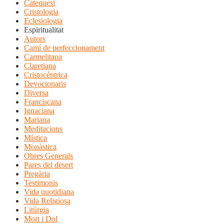
Catequesi
Cristologia
Eclesiologia
Espiritualitat
Autors
Camí de perfeccionament
Carmelitana
Claretiana
Cristocéntrica
Devocionaris
Diversa
Franciscana
Ignaciana
Mariana
Meditacions
Mística
Monàstica
Obres Generals
Pares del desert
Pregària
Testimonis
Vida quotidiana
Vida Religiosa
Litúrgia
Mort i Dol