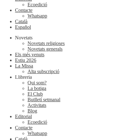
Ecoedició
Contacte
Whatsapp
Català
Español
Novetats
Novetats religioses
Novetats generals
Els més venuts
Estiu 2026
La Missa
Alta subscripció
Llibreria
Qui som?
La botiga
El Club
Butlletí setmanal
Activitats
Blog
Editorial
Ecoedició
Contacte
Whatsapp
Català