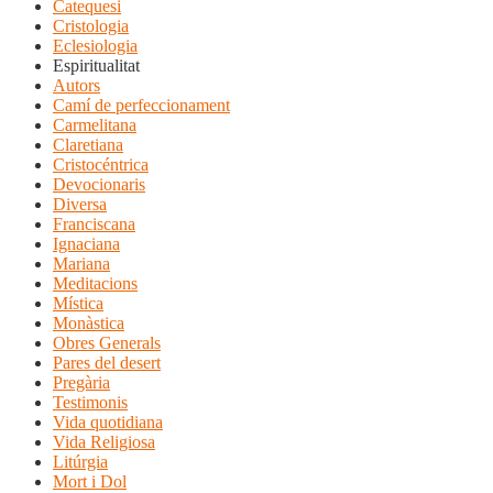
Catequesi
Cristologia
Eclesiologia
Espiritualitat
Autors
Camí de perfeccionament
Carmelitana
Claretiana
Cristocéntrica
Devocionaris
Diversa
Franciscana
Ignaciana
Mariana
Meditacions
Mística
Monàstica
Obres Generals
Pares del desert
Pregària
Testimonis
Vida quotidiana
Vida Religiosa
Litúrgia
Mort i Dol