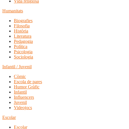
Vida religiosa
Humanitats
Biografies
Filosofia
Història
Literatura
Pedagogia
Política
Psicologia
Sociologia
Infantil / Juvenil
Còmic
Escola de pares
Humor Gràfic
Infantil
Influencers
Juvenil
Videojocs
Escolar
Escolar