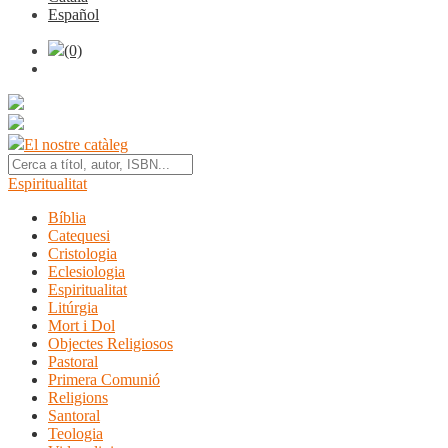
Español
(0)
El nostre catàleg
Espiritualitat
Bíblia
Catequesi
Cristologia
Eclesiologia
Espiritualitat
Litúrgia
Mort i Dol
Objectes Religiosos
Pastoral
Primera Comunió
Religions
Santoral
Teologia