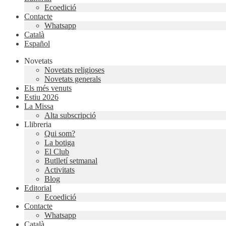
Ecoedició
Contacte
Whatsapp
Català
Español
Novetats
Novetats religioses
Novetats generals
Els més venuts
Estiu 2026
La Missa
Alta subscripció
Llibreria
Qui som?
La botiga
El Club
Butlletí setmanal
Activitats
Blog
Editorial
Ecoedició
Contacte
Whatsapp
Català