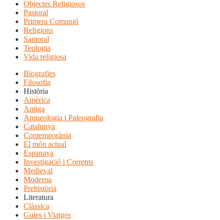
Objectes Religiosos
Pastoral
Primera Comunió
Religions
Santoral
Teologia
Vida religiosa
Biografies
Filosofia
Història
Amèrica
Antiga
Arqueologia i Paleografia
Catalunya
Contemporània
El món actual
Espanaya
Investigació i Corrents
Medieval
Moderna
Prehistòria
Literatura
Clàssica
Guies i Viatges