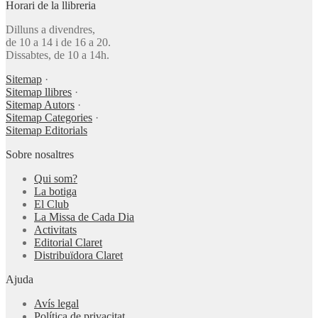
Horari de la llibreria
Dilluns a divendres,
de 10 a 14 i de 16 a 20.
Dissabtes, de 10 a 14h.
Sitemap
·
Sitemap llibres
·
Sitemap Autors
·
Sitemap Categories
·
Sitemap Editorials
Sobre nosaltres
Qui som?
La botiga
El Club
La Missa de Cada Dia
Activitats
Editorial Claret
Distribuïdora Claret
Ajuda
Avís legal
Política de privacitat