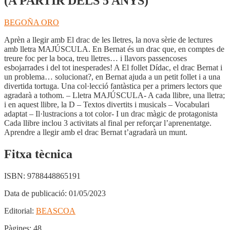
(A PARTIR DELS 5 ANYS)
BEGOÑA ORO
Aprèn a llegir amb El drac de les lletres, la nova sèrie de lectures
amb lletra MAJÚSCULA. En Bernat és un drac que, en comptes de
treure foc per la boca, treu lletres… i llavors passencoses
esbojarrades i del tot inesperades! A El follet Dídac, el drac Bernat i
un problema… solucionat?, en Bernat ajuda a un petit follet i a una
divertida tortuga. Una col·lecció fantàstica per a primers lectors que
agradarà a tothom. – Lletra MAJÚSCULA- A cada llibre, una lletra;
i en aquest llibre, la D – Textos divertits i musicals – Vocabulari
adaptat – Il·lustracions a tot color- I un drac màgic de protagonista
Cada llibre inclou 3 activitats al final per reforçar l’aprenentatge.
Aprendre a llegir amb el drac Bernat t’agradarà un munt.
Fitxa tècnica
ISBN:
9788448865191
Data de publicació:
01/05/2023
Editorial:
BEASCOA
Pàgines:
48