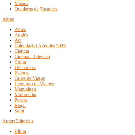
Música
Quaderns de Vacances
Altres
Altres
Anglès
Art
Calendaris i Agendes 2026
Ciència
Cinema i Televisió
Cuina
Diccionaris
Esports
Guies de Viatge
Literatura de Viatges
Manualitats
Multimèdia
Poesia
Regal
Salut
Autors
Editorials
Bíblia