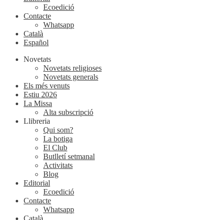
Ecoedició
Contacte
Whatsapp
Català
Español
Novetats
Novetats religioses
Novetats generals
Els més venuts
Estiu 2026
La Missa
Alta subscripció
Llibreria
Qui som?
La botiga
El Club
Butlletí setmanal
Activitats
Blog
Editorial
Ecoedició
Contacte
Whatsapp
Català