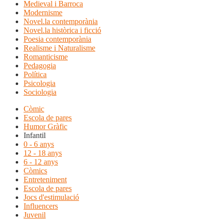
Medieval i Barroca
Modernisme
Novel.la contemporània
Novel.la històrica i ficció
Poesia contemporània
Realisme i Naturalisme
Romanticisme
Pedagogia
Política
Psicologia
Sociologia
Còmic
Escola de pares
Humor Gràfic
Infantil
0 - 6 anys
12 - 18 anys
6 - 12 anys
Còmics
Entreteniment
Escola de pares
Jocs d'estimulació
Influencers
Juvenil