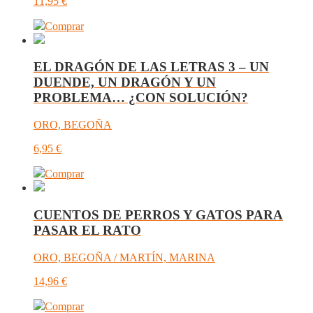
11,95
€
Comprar
EL DRAGÓN DE LAS LETRAS 3 – UN
DUENDE, UN DRAGÓN Y UN
PROBLEMA… ¿CON SOLUCIÓN?
ORO, BEGOÑA
6,95
€
Comprar
CUENTOS DE PERROS Y GATOS PARA
PASAR EL RATO
ORO, BEGOÑA / MARTÍN, MARINA
14,96
€
Comprar