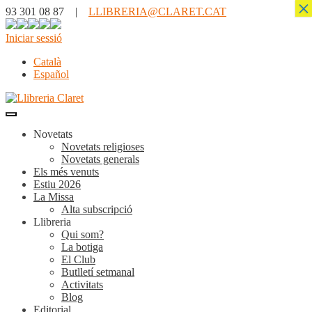
×
93 301 08 87 |
LLIBRERIA@CLARET.CAT
Iniciar sessió
Català
Español
Novetats
Novetats religioses
Novetats generals
Els més venuts
Estiu 2026
La Missa
Alta subscripció
Llibreria
Qui som?
La botiga
El Club
Butlletí setmanal
Activitats
Blog
Editorial