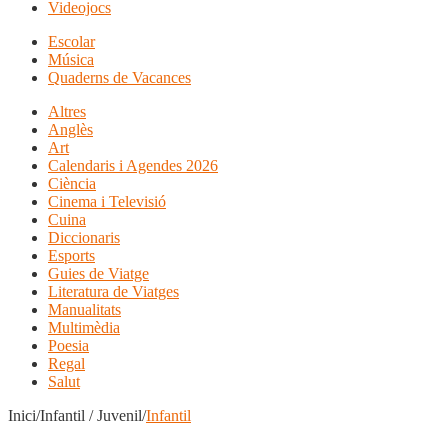
Videojocs
Escolar
Música
Quaderns de Vacances
Altres
Anglès
Art
Calendaris i Agendes 2026
Ciència
Cinema i Televisió
Cuina
Diccionaris
Esports
Guies de Viatge
Literatura de Viatges
Manualitats
Multimèdia
Poesia
Regal
Salut
Inici/Infantil / Juvenil/
Infantil