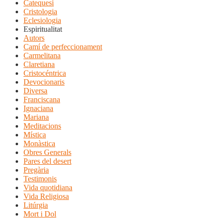
Catequesi
Cristologia
Eclesiologia
Espiritualitat
Autors
Camí de perfeccionament
Carmelitana
Claretiana
Cristocéntrica
Devocionaris
Diversa
Franciscana
Ignaciana
Mariana
Meditacions
Mística
Monàstica
Obres Generals
Pares del desert
Pregària
Testimonis
Vida quotidiana
Vida Religiosa
Litúrgia
Mort i Dol