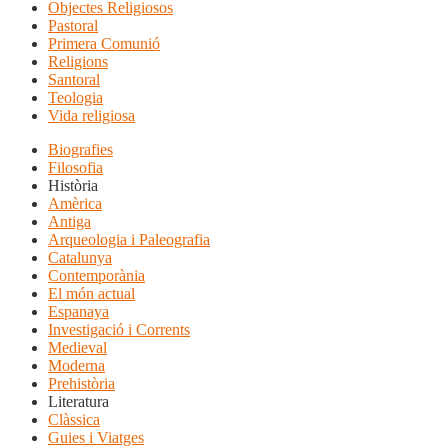
Objectes Religiosos
Pastoral
Primera Comunió
Religions
Santoral
Teologia
Vida religiosa
Biografies
Filosofia
Història
Amèrica
Antiga
Arqueologia i Paleografia
Catalunya
Contemporània
El món actual
Espanaya
Investigació i Corrents
Medieval
Moderna
Prehistòria
Literatura
Clàssica
Guies i Viatges