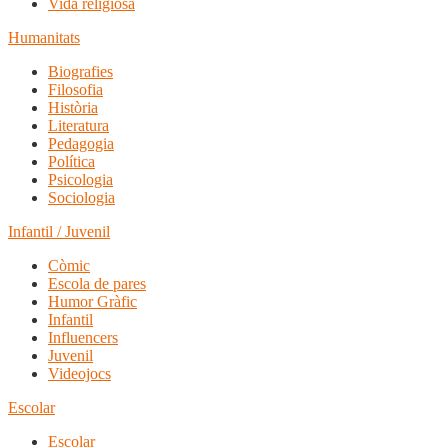
Vida religiosa
Humanitats
Biografies
Filosofia
Història
Literatura
Pedagogia
Política
Psicologia
Sociologia
Infantil / Juvenil
Còmic
Escola de pares
Humor Gràfic
Infantil
Influencers
Juvenil
Videojocs
Escolar
Escolar