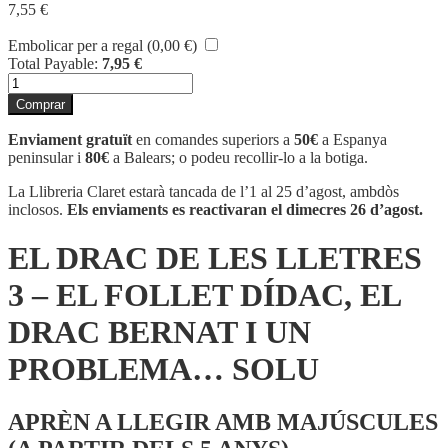
7,55
€
Embolicar per a regal (
0,00
€
)
Total Payable:
7,95
€
quantitat
de
Comprar
EL
DRAC
Enviament gratuït
en comandes superiors a
50€
a Espanya
DE
peninsular i
80€
a Balears; o podeu recollir-lo a la botiga.
LES
LLETRES
La Llibreria Claret estarà tancada de l’1 al 25 d’agost, ambdòs
3
inclosos.
Els enviaments es reactivaran el dimecres 26 d’agost.
-
EL
EL DRAC DE LES LLETRES
FOLLET
DÍDAC,
3 – EL FOLLET DÍDAC, EL
EL
DRAC
DRAC BERNAT I UN
BERNAT
I
PROBLEMA… SOLU
UN
PROBLEMA...
SOLU
APRÈN A LLEGIR AMB MAJÚSCULES