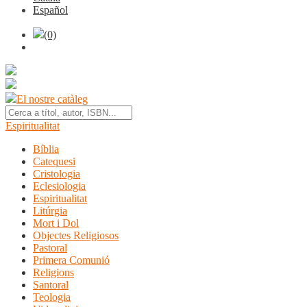
Español
(0)
El nostre catàleg
Espiritualitat
Bíblia
Catequesi
Cristologia
Eclesiologia
Espiritualitat
Litúrgia
Mort i Dol
Objectes Religiosos
Pastoral
Primera Comunió
Religions
Santoral
Teologia