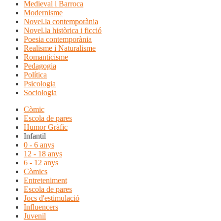
Medieval i Barroca
Modernisme
Novel.la contemporània
Novel.la històrica i ficció
Poesia contemporània
Realisme i Naturalisme
Romanticisme
Pedagogia
Política
Psicologia
Sociologia
Còmic
Escola de pares
Humor Gràfic
Infantil
0 - 6 anys
12 - 18 anys
6 - 12 anys
Còmics
Entreteniment
Escola de pares
Jocs d'estimulació
Influencers
Juvenil