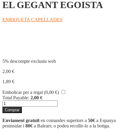
EL GEGANT EGOISTA
ENRIQUETA CAPELLADES
Compartir
5% descompte exclusiu web
2,00
€
1,89
€
Embolicar per a regal (
0,00
€
)
Total Payable:
2,00
€
quantitat
de
Comprar
EL
GEGANT
Enviament gratuït
en comandes superiors a
50€
a Espanya
EGOISTA
peninsular i
80€
a Balears; o podeu recollir-lo a la botiga.