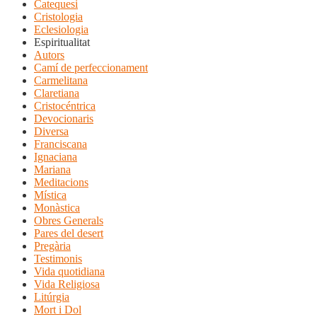
Catequesi
Cristologia
Eclesiologia
Espiritualitat
Autors
Camí de perfeccionament
Carmelitana
Claretiana
Cristocéntrica
Devocionaris
Diversa
Franciscana
Ignaciana
Mariana
Meditacions
Mística
Monàstica
Obres Generals
Pares del desert
Pregària
Testimonis
Vida quotidiana
Vida Religiosa
Litúrgia
Mort i Dol