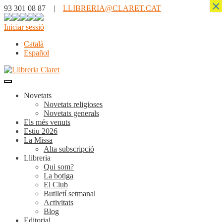
×
93 301 08 87 |
LLIBRERIA@CLARET.CAT
Iniciar sessió
Català
Español
Novetats
Novetats religioses
Novetats generals
Els més venuts
Estiu 2026
La Missa
Alta subscripció
Llibreria
Qui som?
La botiga
El Club
Butlletí setmanal
Activitats
Blog
Editorial