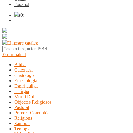
Español
(0)
El nostre catàleg
Espiritualitat
Bíblia
Catequesi
Cristologia
Eclesiologia
Espiritualitat
Litúrgia
Mort i Dol
Objectes Religiosos
Pastoral
Primera Comunió
Religions
Santoral
Teologia