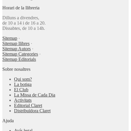
Horari de la llibreria
Dilluns a divendres,
de 10 a 14 i de 16 a 20.
Dissabtes, de 10 a 14h.
Sitemap
·
Sitemap llibres
·
Sitemap Autors
·
Sitemap Categories
·
Sitemap Editorials
Sobre nosaltres
Qui som?
La botiga
El Club
La Missa de Cada Dia
Activitats
Editorial Claret
Distribuïdora Claret
Ajuda
Avís legal