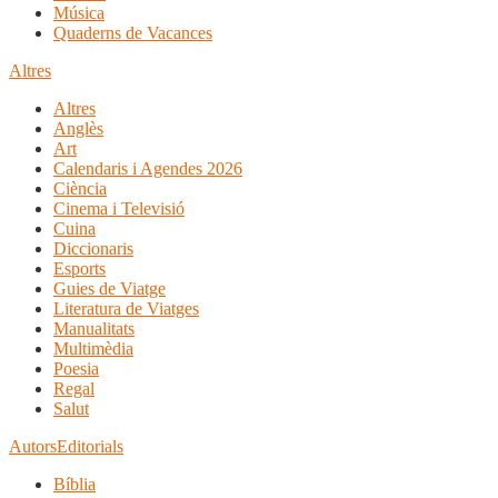
Música
Quaderns de Vacances
Altres
Altres
Anglès
Art
Calendaris i Agendes 2026
Ciència
Cinema i Televisió
Cuina
Diccionaris
Esports
Guies de Viatge
Literatura de Viatges
Manualitats
Multimèdia
Poesia
Regal
Salut
Autors
Editorials
Bíblia