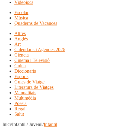
Videojocs
Escolar
Música
Quaderns de Vacances
Altres
Anglès
Art
Calendaris i Agendes 2026
Ciència
Cinema i Televisió
Cuina
Diccionaris
Esports
Guies de Viatge
Literatura de Viatges
Manualitats
Multimèdia
Poesia
Regal
Salut
Inici/Infantil / Juvenil/
Infantil