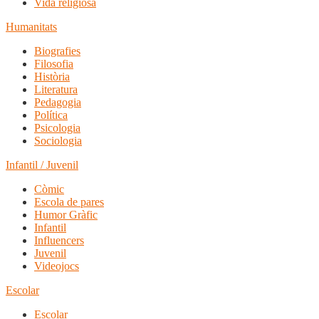
Vida religiosa
Humanitats
Biografies
Filosofia
Història
Literatura
Pedagogia
Política
Psicologia
Sociologia
Infantil / Juvenil
Còmic
Escola de pares
Humor Gràfic
Infantil
Influencers
Juvenil
Videojocs
Escolar
Escolar