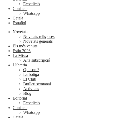
Ecoedició
Contacte
Whatsapp
Català
Español
Novetats
Novetats religioses
Novetats generals
Els més venuts
Estiu 2026
La Missa
Alta subscripció
Llibreria
Qui som?
La botiga
El Club
Butlletí setmanal
Activitats
Blog
Editorial
Ecoedició
Contacte
Whatsapp
Català