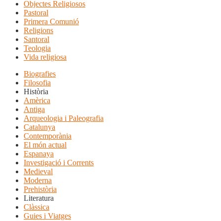
Objectes Religiosos
Pastoral
Primera Comunió
Religions
Santoral
Teologia
Vida religiosa
Biografies
Filosofia
Història
Amèrica
Antiga
Arqueologia i Paleografia
Catalunya
Contemporània
El món actual
Espanaya
Investigació i Corrents
Medieval
Moderna
Prehistòria
Literatura
Clàssica
Guies i Viatges