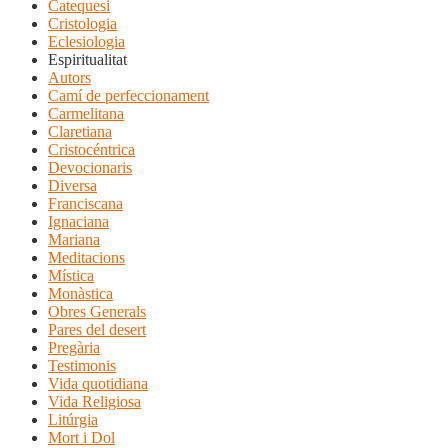
Catequesi
Cristologia
Eclesiologia
Espiritualitat
Autors
Camí de perfeccionament
Carmelitana
Claretiana
Cristocéntrica
Devocionaris
Diversa
Franciscana
Ignaciana
Mariana
Meditacions
Mística
Monàstica
Obres Generals
Pares del desert
Pregària
Testimonis
Vida quotidiana
Vida Religiosa
Litúrgia
Mort i Dol