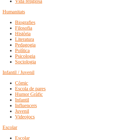
Vida religiosa
Humanitats
Biografies
Filosofia
Història
Literatura
Pedagogia
Política
Psicologia
Sociologia
Infantil / Juvenil
Còmic
Escola de pares
Humor Gràfic
Infantil
Influencers
Juvenil
Videojocs
Escolar
Escolar