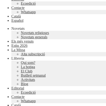
Ecoedició
Contacte
Whatsapp
Català
Español
Novetats
Novetats religioses
Novetats generals
Els més venuts
Estiu 2026
La Missa
Alta subscripció
Llibreria
Qui som?
La botiga
El Club
Butlletí setmanal
Activitats
Blog
Editorial
Ecoedició
Contacte
Whatsapp
Català