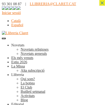
×
93 301 08 87 |
LLIBRERIA@CLARET.CAT
Iniciar sessió
Català
Español
Novetats
Novetats religioses
Novetats generals
Els més venuts
Estiu 2026
La Missa
Alta subscripció
Llibreria
Qui som?
La botiga
El Club
Butlletí setmanal
Activitats
Blog
Editorial