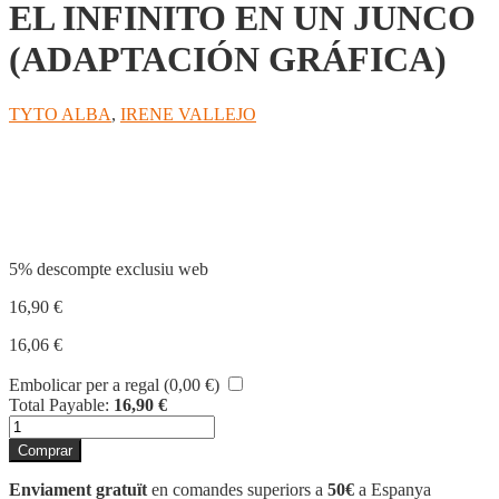
EL INFINITO EN UN JUNCO
(ADAPTACIÓN GRÁFICA)
TYTO ALBA
,
IRENE VALLEJO
Compartir
5% descompte exclusiu web
16,90
€
16,06
€
Embolicar per a regal (
0,00
€
)
Total Payable:
16,90
€
quantitat
de
Comprar
EL
INFINITO
Enviament gratuït
en comandes superiors a
50€
a Espanya