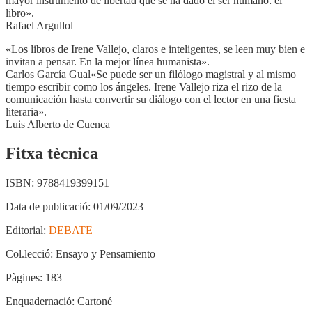
mayor instrumento de libertad que se ha dado el ser humano: el
libro».
Rafael Argullol
«Los libros de Irene Vallejo, claros e inteligentes, se leen muy bien e
invitan a pensar. En la mejor línea humanista».
Carlos García Gual«Se puede ser un filólogo magistral y al mismo
tiempo escribir como los ángeles. Irene Vallejo riza el rizo de la
comunicación hasta convertir su diálogo con el lector en una fiesta
literaria».
Luis Alberto de Cuenca
Fitxa tècnica
ISBN:
9788419399151
Data de publicació:
01/09/2023
Editorial:
DEBATE
Col.lecció:
Ensayo y Pensamiento
Pàgines:
183
Enquadernació:
Cartoné