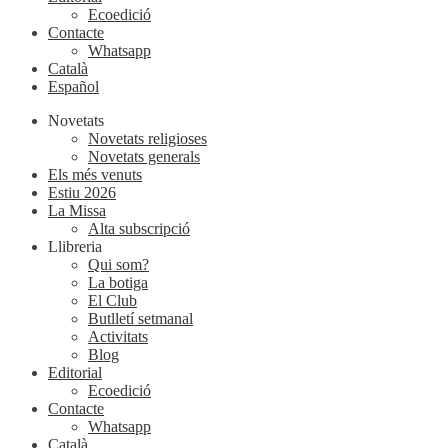
Ecoedició
Contacte
Whatsapp
Català
Español
Novetats
Novetats religioses
Novetats generals
Els més venuts
Estiu 2026
La Missa
Alta subscripció
Llibreria
Qui som?
La botiga
El Club
Butlletí setmanal
Activitats
Blog
Editorial
Ecoedició
Contacte
Whatsapp
Català