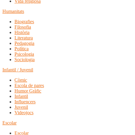
Vida religiosa
Humanitats
Biografies
Filosofia
Història
Literatura
Pedagogia
Política
Psicologia
Sociologia
Infantil / Juvenil
Còmic
Escola de pares
Humor Gràfic
Infantil
Influencers
Juvenil
Videojocs
Escolar
Escolar