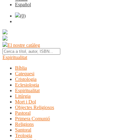
Español
(0)
El nostre catàleg
Espiritualitat
Bíblia
Catequesi
Cristologia
Eclesiologia
Espiritualitat
Litúrgia
Mort i Dol
Objectes Religiosos
Pastoral
Primera Comunió
Religions
Santoral
Teologia