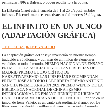
EN
peninsular i
80€
a Balears; o podeu recollir-lo a la botiga.
UN
JUNCO
La Llibreria Claret estarà tancada de l’1 al 25 d’agost, ambdòs
(ADAPTACIÓN
inclosos.
Els enviaments es reactivaran el dimecres 26 d’agost.
GRÁFICA)
EL INFINITO EN UN JUNCO
(ADAPTACIÓN GRÁFICA)
TYTO ALBA
,
IRENE VALLEJO
La adaptación gráfica del ensayo revelación de nuestro tiempo,
traducido a 35 idiomas, y con más de un millón de ejemplares
vendidos en todo el mundo. PREMIO NACIONAL DE ENSAYO
PREMIO DE LA ASOCIACIÓN DE LAS LIBRERÍAS DE
MADRID PREMIO EL OJO CRÍTICO DE
NARRATIVAPREMIO LAS LIBRERÍAS RECOMIENDAN
PREMIO JOSÉ ANTONIO LABORDETA PREMIO ANTONIO
SANCHA PREMIO ARAGÓN 2021 PREMIO WENJIN DE LA
BIBLIOTECA NACIONAL DE CHINA PREMIO
INTERNACIONAL DE ENSAYO HENRÍQUEZ UREÑA DE
LA ACADEMIA MEXICANA DE LA LENGUA El infinito en un
junco, de Irene Vallejo, es un canto extraordinario al amor por los
libros que ha seducido a millones de personas en todo el mundo.