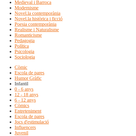
Medieval i Barroca
Modernisme
Novel.la contemporània
Novel.la històrica i ficció
Poesia contemporània
Realisme i Naturalisme
Romanticisme
Pedagogia
Política
Psicologia
Sociologia
Còmic
Escola de pares
Humor Gràfic
Infantil
0 - 6 anys
12 - 18 anys
6 - 12 anys
Còmics
Entreteniment
Escola de pares
Jocs d'estimulació
Influencers
Juvenil