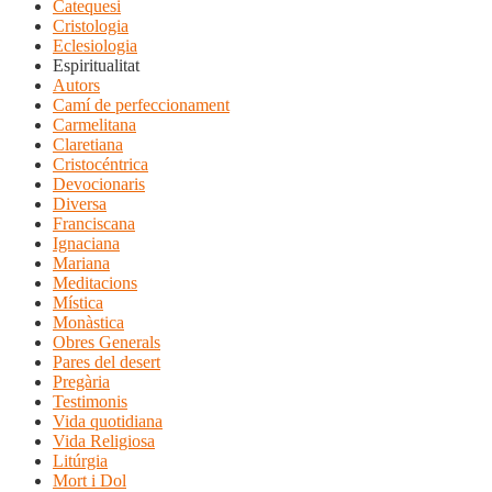
Catequesi
Cristologia
Eclesiologia
Espiritualitat
Autors
Camí de perfeccionament
Carmelitana
Claretiana
Cristocéntrica
Devocionaris
Diversa
Franciscana
Ignaciana
Mariana
Meditacions
Mística
Monàstica
Obres Generals
Pares del desert
Pregària
Testimonis
Vida quotidiana
Vida Religiosa
Litúrgia
Mort i Dol