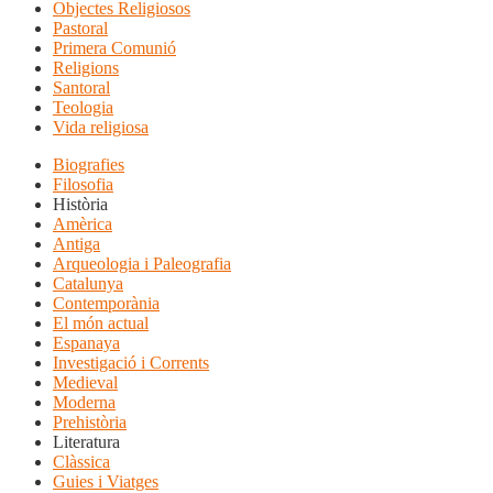
Objectes Religiosos
Pastoral
Primera Comunió
Religions
Santoral
Teologia
Vida religiosa
Biografies
Filosofia
Història
Amèrica
Antiga
Arqueologia i Paleografia
Catalunya
Contemporània
El món actual
Espanaya
Investigació i Corrents
Medieval
Moderna
Prehistòria
Literatura
Clàssica
Guies i Viatges