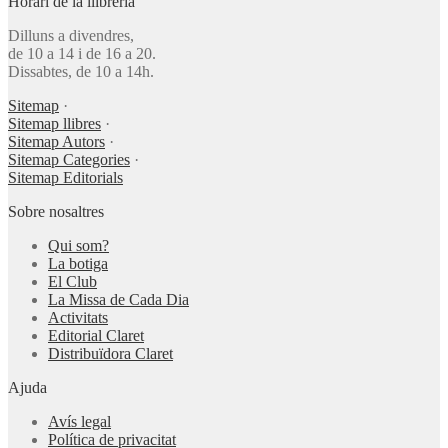
Horari de la llibreria
Dilluns a divendres,
de 10 a 14 i de 16 a 20.
Dissabtes, de 10 a 14h.
Sitemap
·
Sitemap llibres
·
Sitemap Autors
·
Sitemap Categories
·
Sitemap Editorials
Sobre nosaltres
Qui som?
La botiga
El Club
La Missa de Cada Dia
Activitats
Editorial Claret
Distribuïdora Claret
Ajuda
Avís legal
Política de privacitat