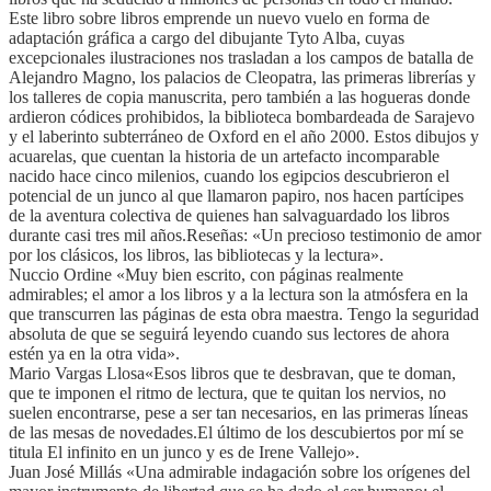
Este libro sobre libros emprende un nuevo vuelo en forma de
adaptación gráfica a cargo del dibujante Tyto Alba, cuyas
excepcionales ilustraciones nos trasladan a los campos de batalla de
Alejandro Magno, los palacios de Cleopatra, las primeras librerías y
los talleres de copia manuscrita, pero también a las hogueras donde
ardieron códices prohibidos, la biblioteca bombardeada de Sarajevo
y el laberinto subterráneo de Oxford en el año 2000. Estos dibujos y
acuarelas, que cuentan la historia de un artefacto incomparable
nacido hace cinco milenios, cuando los egipcios descubrieron el
potencial de un junco al que llamaron papiro, nos hacen partícipes
de la aventura colectiva de quienes han salvaguardado los libros
durante casi tres mil años.Reseñas: «Un precioso testimonio de amor
por los clásicos, los libros, las bibliotecas y la lectura».
Nuccio Ordine «Muy bien escrito, con páginas realmente
admirables; el amor a los libros y a la lectura son la atmósfera en la
que transcurren las páginas de esta obra maestra. Tengo la seguridad
absoluta de que se seguirá leyendo cuando sus lectores de ahora
estén ya en la otra vida».
Mario Vargas Llosa«Esos libros que te desbravan, que te doman,
que te imponen el ritmo de lectura, que te quitan los nervios, no
suelen encontrarse, pese a ser tan necesarios, en las primeras líneas
de las mesas de novedades.El último de los descubiertos por mí se
titula El infinito en un junco y es de Irene Vallejo».
Juan José Millás «Una admirable indagación sobre los orígenes del