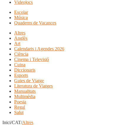
Videojocs
Escolar
Música
Quaderns de Vacances
Altres
Anglès
Art
Calendaris i Agendes 2026
Ciència
Cinema i Televisió
Cuina
Diccionaris
Esports
Guies de Viatge
Literatura de Viatges
Manualitats
Multimèdia
Poesia
Regal
Salut
Inici/CAT/
Altres