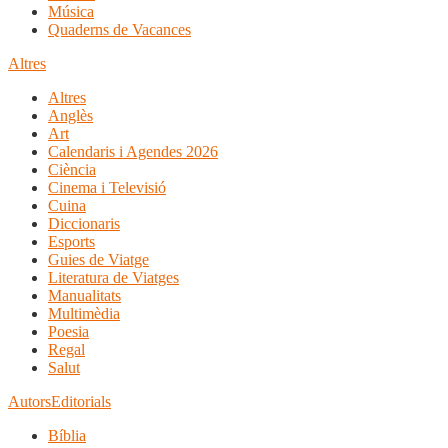
Música
Quaderns de Vacances
Altres
Altres
Anglès
Art
Calendaris i Agendes 2026
Ciència
Cinema i Televisió
Cuina
Diccionaris
Esports
Guies de Viatge
Literatura de Viatges
Manualitats
Multimèdia
Poesia
Regal
Salut
Autors
Editorials
Bíblia