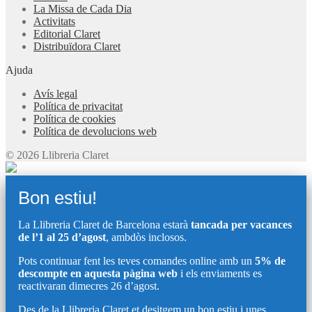
La Missa de Cada Dia
Activitats
Editorial Claret
Distribuïdora Claret
Ajuda
Avís legal
Política de privacitat
Política de cookies
Política de devolucions web
© 2026 Llibreria Claret
Bon estiu!
La Llibreria Claret de Barcelona estarà
tancada per vacances
de l’1 al 25 d’agost
, ambdòs inclosos.
Pots continuar fent les teves comandes online amb un
5% de
descompte en aquesta pàgina web
i els enviaments es
reactivaran dimecres 26 d’agost.
Des de la Llibreria Claret et desitgem un bon estiu i unes