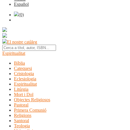
Español
(0)
El nostre catàleg
Espiritualitat
Bíblia
Catequesi
Cristologia
Eclesiologia
Espiritualitat
Litúrgia
Mort i Dol
Objectes Religiosos
Pastoral
Primera Comunió
Religions
Santoral
Teologia