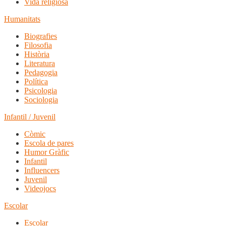
Vida religiosa
Humanitats
Biografies
Filosofia
Història
Literatura
Pedagogia
Política
Psicologia
Sociologia
Infantil / Juvenil
Còmic
Escola de pares
Humor Gràfic
Infantil
Influencers
Juvenil
Videojocs
Escolar
Escolar