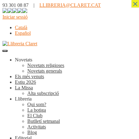
×
93 301 08 87 |
LLIBRERIA@CLARET.CAT
Iniciar sessió
Català
Español
Novetats
Novetats religioses
Novetats generals
Els més venuts
Estiu 2026
La Missa
Alta subscripció
Llibreria
Qui som?
La botiga
El Club
Butlletí setmanal
Activitats
Blog
Editorial