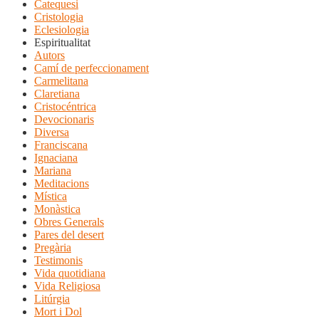
Catequesi
Cristologia
Eclesiologia
Espiritualitat
Autors
Camí de perfeccionament
Carmelitana
Claretiana
Cristocéntrica
Devocionaris
Diversa
Franciscana
Ignaciana
Mariana
Meditacions
Mística
Monàstica
Obres Generals
Pares del desert
Pregària
Testimonis
Vida quotidiana
Vida Religiosa
Litúrgia
Mort i Dol