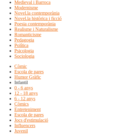
Medieval i Barroca
Modernisme
Novel.la contemporània
Novel.la històrica i ficció
Poesia contemporània
Realisme i Naturalisme
Romanticisme
Pedagogia
Política
Psicologia
Sociologia
Còmic
Escola de pares
Humor Gràfic
Infantil
0 - 6 anys
12 - 18 anys
6 - 12 anys
Còmics
Entreteniment
Escola de pares
Jocs d'estimulació
Influencers
Juvenil