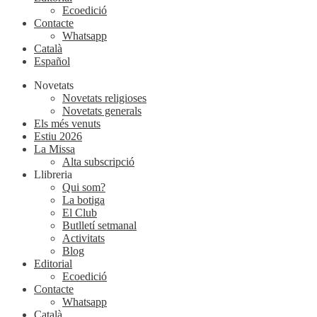
Ecoedició
Contacte
Whatsapp
Català
Español
Novetats
Novetats religioses
Novetats generals
Els més venuts
Estiu 2026
La Missa
Alta subscripció
Llibreria
Qui som?
La botiga
El Club
Butlletí setmanal
Activitats
Blog
Editorial
Ecoedició
Contacte
Whatsapp
Català