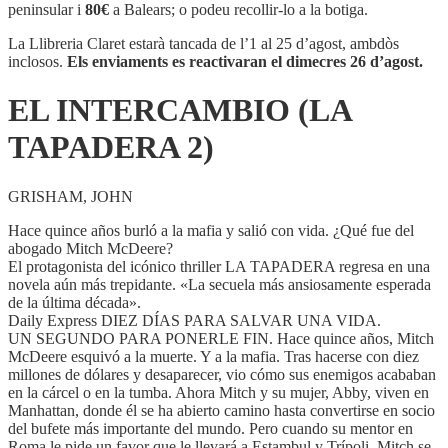
(LA
peninsular i
80€
a Balears; o podeu recollir-lo a la botiga.
TAPADERA
2)
La Llibreria Claret estarà tancada de l’1 al 25 d’agost, ambdòs
inclosos.
Els enviaments es reactivaran el dimecres 26 d’agost.
EL INTERCAMBIO (LA
TAPADERA 2)
GRISHAM, JOHN
Hace quince años burló a la mafia y salió con vida. ¿Qué fue del
abogado Mitch McDeere?
El protagonista del icónico thriller LA TAPADERA regresa en una
novela aún más trepidante. «La secuela más ansiosamente esperada
de la última década».
Daily Express DIEZ DÍAS PARA SALVAR UNA VIDA.
UN SEGUNDO PARA PONERLE FIN. Hace quince años, Mitch
McDeere esquivó a la muerte. Y a la mafia. Tras hacerse con diez
millones de dólares y desaparecer, vio cómo sus enemigos acababan
en la cárcel o en la tumba. Ahora Mitch y su mujer, Abby, viven en
Manhattan, donde él se ha abierto camino hasta convertirse en socio
del bufete más importante del mundo. Pero cuando su mentor en
Roma le pide un favor que le llevará a Estambul y Trípoli, Mitch se