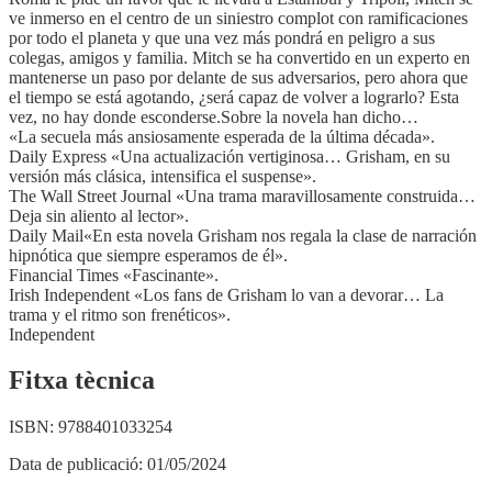
ve inmerso en el centro de un siniestro complot con ramificaciones
por todo el planeta y que una vez más pondrá en peligro a sus
colegas, amigos y familia. Mitch se ha convertido en un experto en
mantenerse un paso por delante de sus adversarios, pero ahora que
el tiempo se está agotando, ¿será capaz de volver a lograrlo? Esta
vez, no hay donde esconderse.Sobre la novela han dicho…
«La secuela más ansiosamente esperada de la última década».
Daily Express «Una actualización vertiginosa… Grisham, en su
versión más clásica, intensifica el suspense».
The Wall Street Journal «Una trama maravillosamente construida…
Deja sin aliento al lector».
Daily Mail«En esta novela Grisham nos regala la clase de narración
hipnótica que siempre esperamos de él».
Financial Times «Fascinante».
Irish Independent «Los fans de Grisham lo van a devorar… La
trama y el ritmo son frenéticos».
Independent
Fitxa tècnica
ISBN:
9788401033254
Data de publicació:
01/05/2024