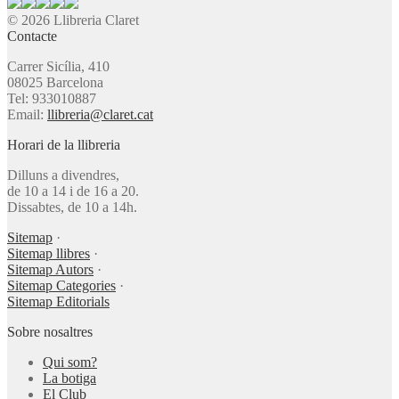
© 2026 Llibreria Claret
Contacte
Carrer Sicília, 410
08025 Barcelona
Tel: 933010887
Email:
llibreria@claret.cat
Horari de la llibreria
Dilluns a divendres,
de 10 a 14 i de 16 a 20.
Dissabtes, de 10 a 14h.
Sitemap
·
Sitemap llibres
·
Sitemap Autors
·
Sitemap Categories
·
Sitemap Editorials
Sobre nosaltres
Qui som?
La botiga
El Club