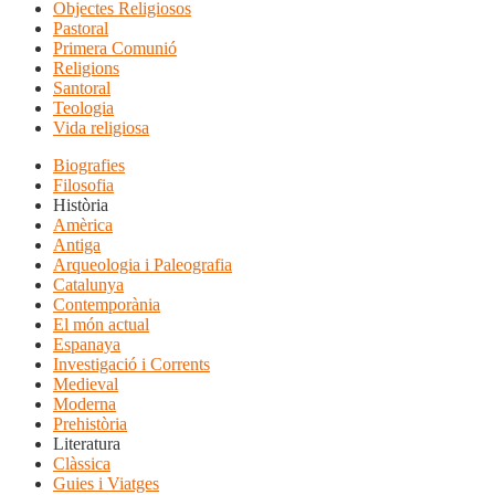
Objectes Religiosos
Pastoral
Primera Comunió
Religions
Santoral
Teologia
Vida religiosa
Biografies
Filosofia
Història
Amèrica
Antiga
Arqueologia i Paleografia
Catalunya
Contemporània
El món actual
Espanaya
Investigació i Corrents
Medieval
Moderna
Prehistòria
Literatura
Clàssica
Guies i Viatges