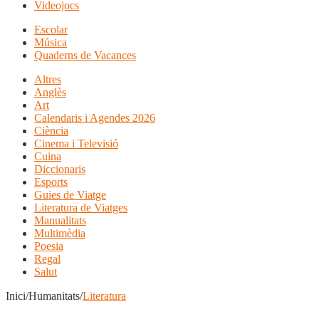
Videojocs
Escolar
Música
Quaderns de Vacances
Altres
Anglès
Art
Calendaris i Agendes 2026
Ciència
Cinema i Televisió
Cuina
Diccionaris
Esports
Guies de Viatge
Literatura de Viatges
Manualitats
Multimèdia
Poesia
Regal
Salut
Inici/Humanitats/
Literatura