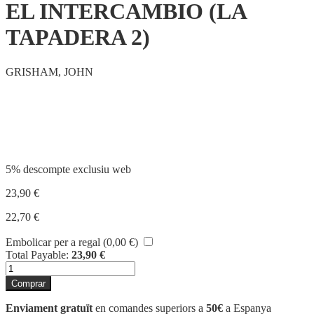
EL INTERCAMBIO (LA
TAPADERA 2)
GRISHAM, JOHN
Compartir
5% descompte exclusiu web
23,90
€
22,70
€
Embolicar per a regal (
0,00
€
)
Total Payable:
23,90
€
quantitat
de
Comprar
EL
INTERCAMBIO
Enviament gratuït
en comandes superiors a
50€
a Espanya