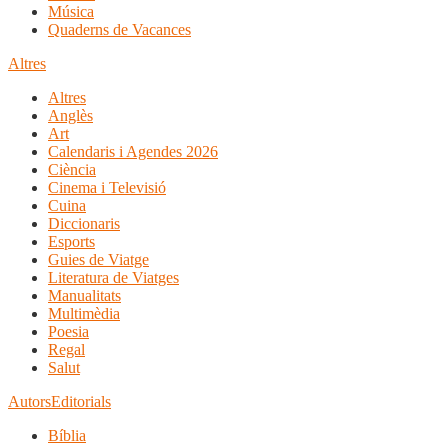
Música
Quaderns de Vacances
Altres
Altres
Anglès
Art
Calendaris i Agendes 2026
Ciència
Cinema i Televisió
Cuina
Diccionaris
Esports
Guies de Viatge
Literatura de Viatges
Manualitats
Multimèdia
Poesia
Regal
Salut
Autors
Editorials
Bíblia