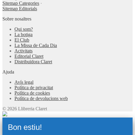
Sitemap Categories
·
Sitemap Editorials
Sobre nosaltres
Qui som?
La botiga
El Club
La Missa de Cada Dia
Activitats
Editorial Claret
Distribuïdora Claret
Ajuda
Avís legal
Política de privacitat
Política de cookies
Política de devolucions web
© 2026 Llibreria Claret
Bon estiu!