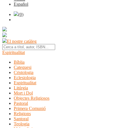
Español
(0)
El nostre catàleg
Espiritualitat
Bíblia
Catequesi
Cristologia
Eclesiologia
Espiritualitat
Litúrgia
Mort i Dol
Objectes Religiosos
Pastoral
Primera Comunió
Religions
Santoral
Teologia