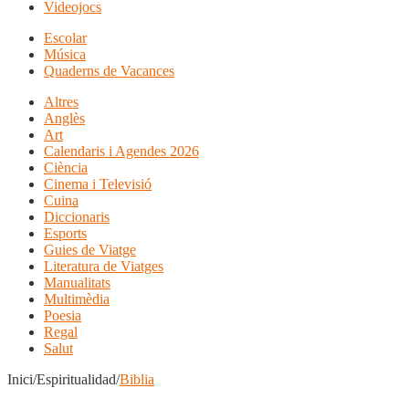
Videojocs
Escolar
Música
Quaderns de Vacances
Altres
Anglès
Art
Calendaris i Agendes 2026
Ciència
Cinema i Televisió
Cuina
Diccionaris
Esports
Guies de Viatge
Literatura de Viatges
Manualitats
Multimèdia
Poesia
Regal
Salut
Inici/Espiritualidad/
Biblia