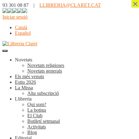
×
93 301 08 87 |
LLIBRERIA@CLARET.CAT
Iniciar sessió
Català
Español
Novetats
Novetats religioses
Novetats generals
Els més venuts
Estiu 2026
La Missa
Alta subscripció
Llibreria
Qui som?
La botiga
El Club
Butlletí setmanal
Activitats
Blog
Editorial