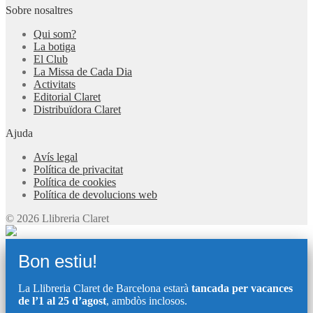
Sobre nosaltres
Qui som?
La botiga
El Club
La Missa de Cada Dia
Activitats
Editorial Claret
Distribuïdora Claret
Ajuda
Avís legal
Política de privacitat
Política de cookies
Política de devolucions web
© 2026 Llibreria Claret
Bon estiu!
La Llibreria Claret de Barcelona estarà
tancada per vacances
de l’1 al 25 d’agost
, ambdòs inclosos.