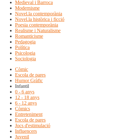
Medieval i Barroca
Modernisme
Novel.la contemporània
Novel.la històrica i ficció
Poesia contemporània
Realisme i Naturalisme
Romanticisme
Pedagogia
Política
Psicologia
Sociologia
Còmic
Escola de pares
Humor Gràfic
Infantil
0 - 6 anys
12 - 18 anys
6 - 12 anys
Còmics
Entreteniment
Escola de pares
Jocs d'estimulació
Influencers
Juvenil