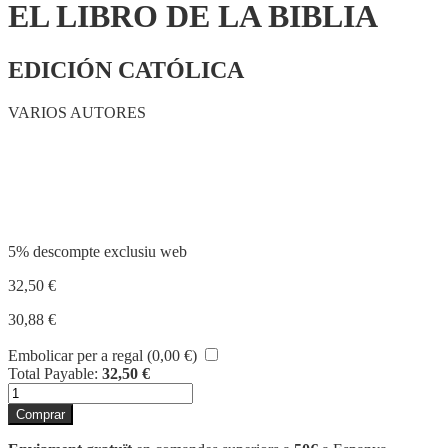
EL LIBRO DE LA BIBLIA
EDICIÓN CATÓLICA
VARIOS AUTORES
Compartir
5% descompte exclusiu web
32,50
€
30,88
€
Embolicar per a regal (
0,00
€
)
Total Payable:
32,50
€
quantitat
de
Comprar
EL
LIBRO