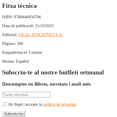
Fitxa tècnica
ISBN:
9788446056706
Data de publicació:
21/10/2025
Editorial:
AKAL, EDICIONES S.A.
Pàgines:
360
Enquadernació:
Cartoné
Idioma:
Español
Subscriu-te al nostre butlletí setmanal
Descomptes en llibres, novetats i molt més
He llegit i accepto la
política de privacitat