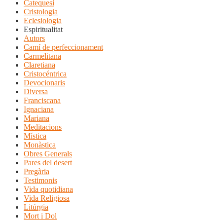
Catequesi
Cristologia
Eclesiologia
Espiritualitat
Autors
Camí de perfeccionament
Carmelitana
Claretiana
Cristocéntrica
Devocionaris
Diversa
Franciscana
Ignaciana
Mariana
Meditacions
Mística
Monàstica
Obres Generals
Pares del desert
Pregària
Testimonis
Vida quotidiana
Vida Religiosa
Litúrgia
Mort i Dol