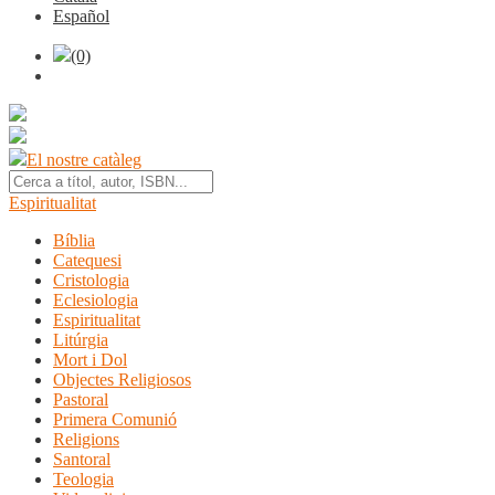
Español
(0)
El nostre catàleg
Espiritualitat
Bíblia
Catequesi
Cristologia
Eclesiologia
Espiritualitat
Litúrgia
Mort i Dol
Objectes Religiosos
Pastoral
Primera Comunió
Religions
Santoral
Teologia