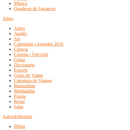
Música
Quaderns de Vacances
Altres
Altres
Anglès
Art
Calendaris i Agendes 2026
Ciència
Cinema i Televisió
Cuina
Diccionaris
Esports
Guies de Viatge
Literatura de Viatges
Manualitats
Multimèdia
Poesia
Regal
Salut
Autors
Editorials
Bíblia