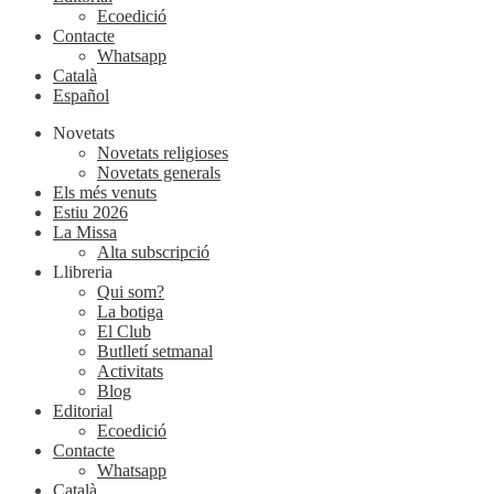
Ecoedició
Contacte
Whatsapp
Català
Español
Novetats
Novetats religioses
Novetats generals
Els més venuts
Estiu 2026
La Missa
Alta subscripció
Llibreria
Qui som?
La botiga
El Club
Butlletí setmanal
Activitats
Blog
Editorial
Ecoedició
Contacte
Whatsapp
Català