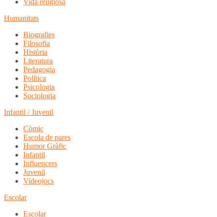
Vida religiosa
Humanitats
Biografies
Filosofia
Història
Literatura
Pedagogia
Política
Psicologia
Sociologia
Infantil / Juvenil
Còmic
Escola de pares
Humor Gràfic
Infantil
Influencers
Juvenil
Videojocs
Escolar
Escolar