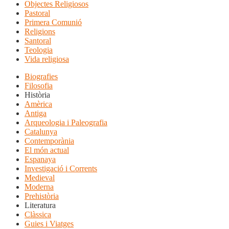
Objectes Religiosos
Pastoral
Primera Comunió
Religions
Santoral
Teologia
Vida religiosa
Biografies
Filosofia
Història
Amèrica
Antiga
Arqueologia i Paleografia
Catalunya
Contemporània
El món actual
Espanaya
Investigació i Corrents
Medieval
Moderna
Prehistòria
Literatura
Clàssica
Guies i Viatges