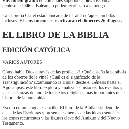
Enviament gratuït
en comandes superiors a
50€
a Espanya
DE
peninsular i
80€
a Balears; o podeu recollir-lo a la botiga.
LA
BIBLIA
La Llibreria Claret estarà tancada de l’1 al 25 d’agost, ambdòs
inclosos.
Els enviaments es reactivaran el dimecres 26 d’agost.
EL LIBRO DE LA BIBLIA
EDICIÓN CATÓLICA
VARIOS AUTORES
Cómo habla Dios a través de las profecías? ¿Qué enseña la parábola
de los obreros de la viña? ¿Cuál es el significado de la
Transfiguración? Examinando la Biblia, desde el Génesis hasta el
Apocalipsis, este libro explora y analiza las historias, los eventos y
las enseñanzas de uno de los textos religiosos más importantes de la
historia de la humanidad.
Escrito en un lenguaje sencillo, El libro de la Biblia está lleno de
citas de las Escrituras y presenta esquemas de las ideas esenciales,
los temas recurrentes y las figuras clave del Antiguo y del Nuevo
Testamento.