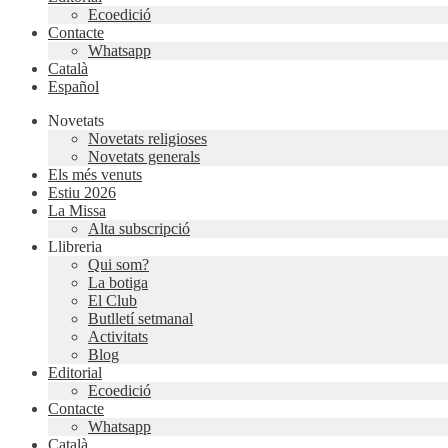
Ecoedició
Contacte
Whatsapp
Català
Español
Novetats
Novetats religioses
Novetats generals
Els més venuts
Estiu 2026
La Missa
Alta subscripció
Llibreria
Qui som?
La botiga
El Club
Butlletí setmanal
Activitats
Blog
Editorial
Ecoedició
Contacte
Whatsapp
Català