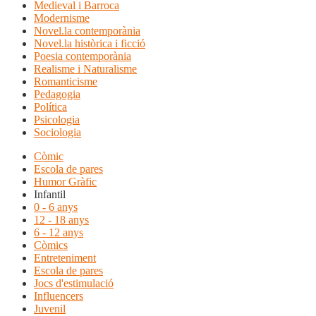
Medieval i Barroca
Modernisme
Novel.la contemporània
Novel.la històrica i ficció
Poesia contemporània
Realisme i Naturalisme
Romanticisme
Pedagogia
Política
Psicologia
Sociologia
Còmic
Escola de pares
Humor Gràfic
Infantil
0 - 6 anys
12 - 18 anys
6 - 12 anys
Còmics
Entreteniment
Escola de pares
Jocs d'estimulació
Influencers
Juvenil