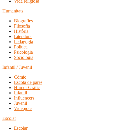
Vida religiosa
Humanitats
Biografies
Filosofia
Història
Literatura
Pedagogia
Política
Psicologia
Sociologia
Infantil / Juvenil
Còmic
Escola de pares
Humor Gràfic
Infantil
Influencers
Juvenil
Videojocs
Escolar
Escolar