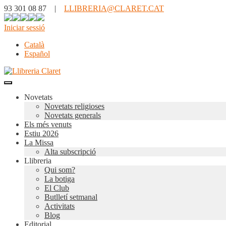
93 301 08 87 |
LLIBRERIA@CLARET.CAT
Iniciar sessió
Català
Español
Novetats
Novetats religioses
Novetats generals
Els més venuts
Estiu 2026
La Missa
Alta subscripció
Llibreria
Qui som?
La botiga
El Club
Butlletí setmanal
Activitats
Blog
Editorial