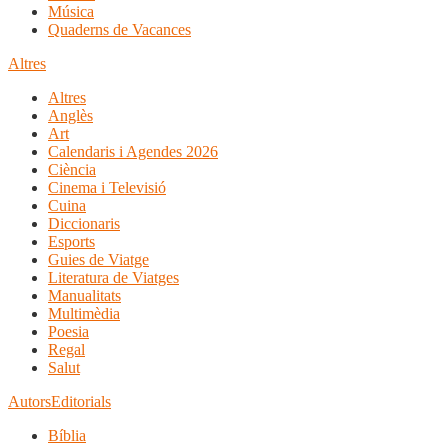
Música
Quaderns de Vacances
Altres
Altres
Anglès
Art
Calendaris i Agendes 2026
Ciència
Cinema i Televisió
Cuina
Diccionaris
Esports
Guies de Viatge
Literatura de Viatges
Manualitats
Multimèdia
Poesia
Regal
Salut
Autors
Editorials
Bíblia