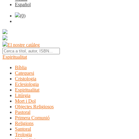
Español
(0)
El nostre catàleg
Espiritualitat
Bíblia
Catequesi
Cristologia
Eclesiologia
Espiritualitat
Litúrgia
Mort i Dol
Objectes Religiosos
Pastoral
Primera Comunió
Religions
Santoral
Teologia