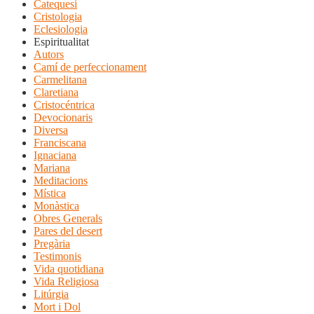
Catequesi
Cristologia
Eclesiologia
Espiritualitat
Autors
Camí de perfeccionament
Carmelitana
Claretiana
Cristocéntrica
Devocionaris
Diversa
Franciscana
Ignaciana
Mariana
Meditacions
Mística
Monàstica
Obres Generals
Pares del desert
Pregària
Testimonis
Vida quotidiana
Vida Religiosa
Litúrgia
Mort i Dol