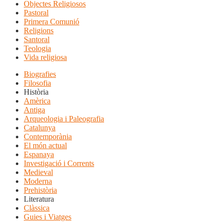
Objectes Religiosos
Pastoral
Primera Comunió
Religions
Santoral
Teologia
Vida religiosa
Biografies
Filosofia
Història
Amèrica
Antiga
Arqueologia i Paleografia
Catalunya
Contemporània
El món actual
Espanaya
Investigació i Corrents
Medieval
Moderna
Prehistòria
Literatura
Clàssica
Guies i Viatges