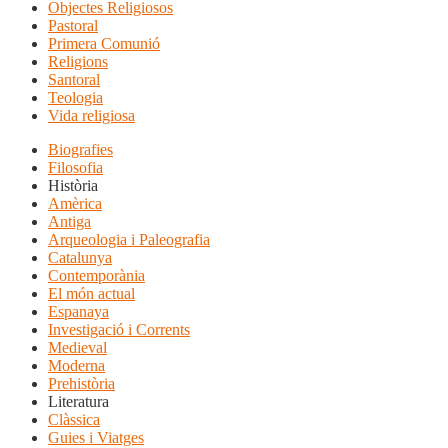
Objectes Religiosos
Pastoral
Primera Comunió
Religions
Santoral
Teologia
Vida religiosa
Biografies
Filosofia
Història
Amèrica
Antiga
Arqueologia i Paleografia
Catalunya
Contemporània
El món actual
Espanaya
Investigació i Corrents
Medieval
Moderna
Prehistòria
Literatura
Clàssica
Guies i Viatges