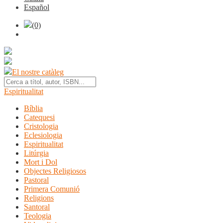
Español
(0)
El nostre catàleg
Espiritualitat
Bíblia
Catequesi
Cristologia
Eclesiologia
Espiritualitat
Litúrgia
Mort i Dol
Objectes Religiosos
Pastoral
Primera Comunió
Religions
Santoral
Teologia