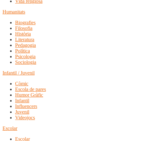
Vida religiosa
Humanitats
Biografies
Filosofia
Història
Literatura
Pedagogia
Política
Psicologia
Sociologia
Infantil / Juvenil
Còmic
Escola de pares
Humor Gràfic
Infantil
Influencers
Juvenil
Videojocs
Escolar
Escolar