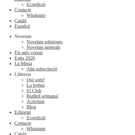
Ecoedició
Contacte
Whatsapp
Català
Español
Novetats
Novetats religioses
Novetats generals
Els més venuts
Estiu 2026
La Missa
Alta subscripció
Llibreria
Qui som?
La botiga
El Club
Butlletí setmanal
Activitats
Blog
Editorial
Ecoedició
Contacte
Whatsapp
Català