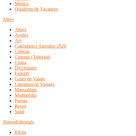
Música
Quaderns de Vacances
Altres
Altres
Anglès
Art
Calendaris i Agendes 2026
Ciència
Cinema i Televisió
Cuina
Diccionaris
Esports
Guies de Viatge
Literatura de Viatges
Manualitats
Multimèdia
Poesia
Regal
Salut
Autors
Editorials
Bíblia