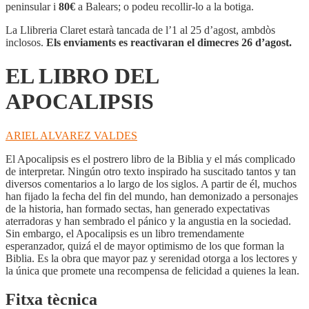
DEL
peninsular i
80€
a Balears; o podeu recollir-lo a la botiga.
APOCALIPSIS
La Llibreria Claret estarà tancada de l’1 al 25 d’agost, ambdòs
inclosos.
Els enviaments es reactivaran el dimecres 26 d’agost.
EL LIBRO DEL
APOCALIPSIS
ARIEL ALVAREZ VALDES
El Apocalipsis es el postrero libro de la Biblia y el más complicado
de interpretar. Ningún otro texto inspirado ha suscitado tantos y tan
diversos comentarios a lo largo de los siglos. A partir de él, muchos
han fijado la fecha del fin del mundo, han demonizado a personajes
de la historia, han formado sectas, han generado expectativas
aterradoras y han sembrado el pánico y la angustia en la sociedad.
Sin embargo, el Apocalipsis es un libro tremendamente
esperanzador, quizá el de mayor optimismo de los que forman la
Biblia. Es la obra que mayor paz y serenidad otorga a los lectores y
la única que promete una recompensa de felicidad a quienes la lean.
Fitxa tècnica