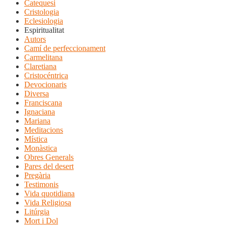
Catequesi
Cristologia
Eclesiologia
Espiritualitat
Autors
Camí de perfeccionament
Carmelitana
Claretiana
Cristocéntrica
Devocionaris
Diversa
Franciscana
Ignaciana
Mariana
Meditacions
Mística
Monàstica
Obres Generals
Pares del desert
Pregària
Testimonis
Vida quotidiana
Vida Religiosa
Litúrgia
Mort i Dol