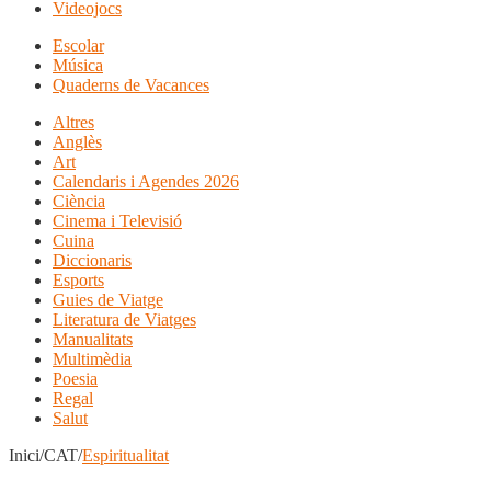
Videojocs
Escolar
Música
Quaderns de Vacances
Altres
Anglès
Art
Calendaris i Agendes 2026
Ciència
Cinema i Televisió
Cuina
Diccionaris
Esports
Guies de Viatge
Literatura de Viatges
Manualitats
Multimèdia
Poesia
Regal
Salut
Inici/CAT/
Espiritualitat