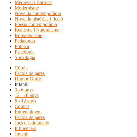
Medieval i Barroca
Modernisme
Novel.la contemporània
Novel.la històrica i ficció
Poesia contemporània
Realisme i Naturalisme
Romanticisme
Pedagogia
Política
Psicologia
Sociologia
Còmic
Escola de pares
Humor Gràfic
Infantil
0 - 6 anys
12 - 18 anys
6 - 12 anys
Còmics
Entreteniment
Escola de pares
Jocs d'estimulació
Influencers
Juvenil