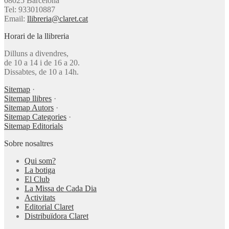
08025 Barcelona
Tel: 933010887
Email:
llibreria@claret.cat
Horari de la llibreria
Dilluns a divendres,
de 10 a 14 i de 16 a 20.
Dissabtes, de 10 a 14h.
Sitemap
·
Sitemap llibres
·
Sitemap Autors
·
Sitemap Categories
·
Sitemap Editorials
Sobre nosaltres
Qui som?
La botiga
El Club
La Missa de Cada Dia
Activitats
Editorial Claret
Distribuïdora Claret