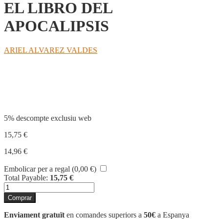
EL LIBRO DEL
APOCALIPSIS
ARIEL ALVAREZ VALDES
Compartir
5% descompte exclusiu web
15,75
€
14,96
€
Embolicar per a regal (
0,00
€
)
Total Payable:
15,75
€
quantitat
de
Comprar
EL
LIBRO
Enviament gratuït
en comandes superiors a
50€
a Espanya