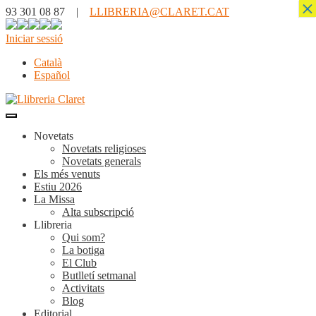
×
93 301 08 87 |
LLIBRERIA@CLARET.CAT
Iniciar sessió
Català
Español
Novetats
Novetats religioses
Novetats generals
Els més venuts
Estiu 2026
La Missa
Alta subscripció
Llibreria
Qui som?
La botiga
El Club
Butlletí setmanal
Activitats
Blog
Editorial