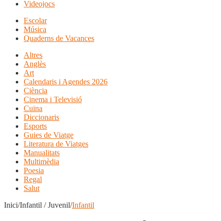
Videojocs
Escolar
Música
Quaderns de Vacances
Altres
Anglès
Art
Calendaris i Agendes 2026
Ciència
Cinema i Televisió
Cuina
Diccionaris
Esports
Guies de Viatge
Literatura de Viatges
Manualitats
Multimèdia
Poesia
Regal
Salut
Inici/Infantil / Juvenil/
Infantil