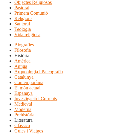
Objectes Religiosos
Pastoral
Primera Comunió
Religions
Santoral
Teologia
Vida religiosa
Biografies
Filosofia
Història
Amèrica
Antiga
Arqueologia i Paleografia
Catalunya
Contemporània
El món actual
Espanaya
Investigació i Corrents
Medieval
Moderna
Prehistòria
Literatura
Clàssica
Guies i Viatges