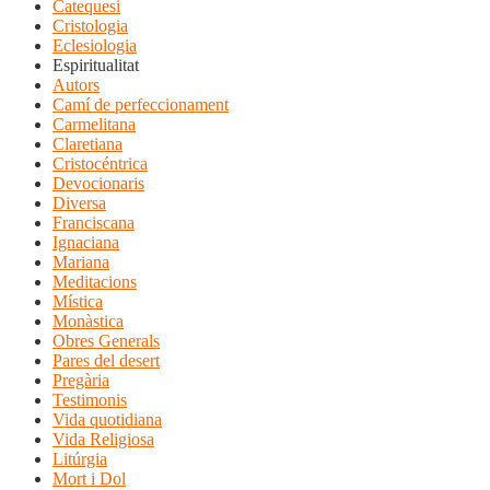
Catequesi
Cristologia
Eclesiologia
Espiritualitat
Autors
Camí de perfeccionament
Carmelitana
Claretiana
Cristocéntrica
Devocionaris
Diversa
Franciscana
Ignaciana
Mariana
Meditacions
Mística
Monàstica
Obres Generals
Pares del desert
Pregària
Testimonis
Vida quotidiana
Vida Religiosa
Litúrgia
Mort i Dol