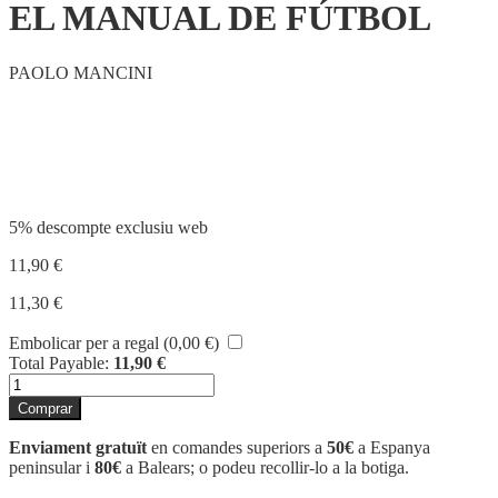
EL MANUAL DE FÚTBOL
PAOLO MANCINI
Compartir
5% descompte exclusiu web
11,90
€
11,30
€
Embolicar per a regal (
0,00
€
)
Total Payable:
11,90
€
quantitat
de
Comprar
EL
MANUAL
Enviament gratuït
en comandes superiors a
50€
a Espanya
DE
peninsular i
80€
a Balears; o podeu recollir-lo a la botiga.
FÚTBOL