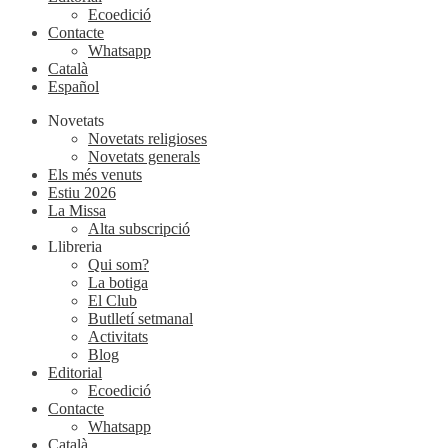
Ecoedició
Contacte
Whatsapp
Català
Español
Novetats
Novetats religioses
Novetats generals
Els més venuts
Estiu 2026
La Missa
Alta subscripció
Llibreria
Qui som?
La botiga
El Club
Butlletí setmanal
Activitats
Blog
Editorial
Ecoedició
Contacte
Whatsapp
Català