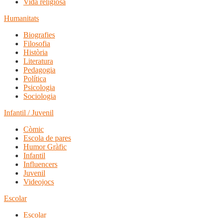
Vida religiosa
Humanitats
Biografies
Filosofia
Història
Literatura
Pedagogia
Política
Psicologia
Sociologia
Infantil / Juvenil
Còmic
Escola de pares
Humor Gràfic
Infantil
Influencers
Juvenil
Videojocs
Escolar
Escolar