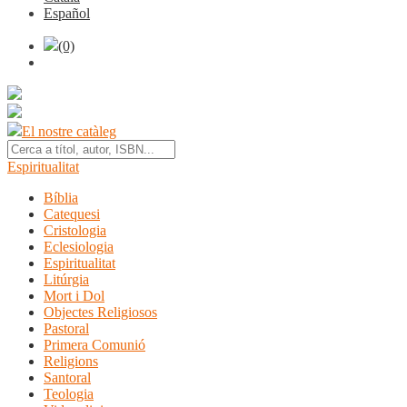
Español
(0)
El nostre catàleg
Espiritualitat
Bíblia
Catequesi
Cristologia
Eclesiologia
Espiritualitat
Litúrgia
Mort i Dol
Objectes Religiosos
Pastoral
Primera Comunió
Religions
Santoral
Teologia