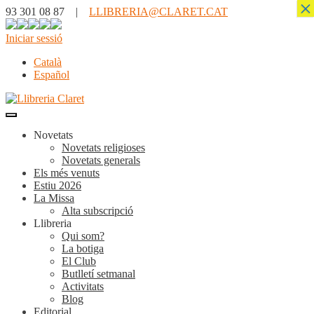
×
93 301 08 87 |
LLIBRERIA@CLARET.CAT
Iniciar sessió
Català
Español
Novetats
Novetats religioses
Novetats generals
Els més venuts
Estiu 2026
La Missa
Alta subscripció
Llibreria
Qui som?
La botiga
El Club
Butlletí setmanal
Activitats
Blog
Editorial