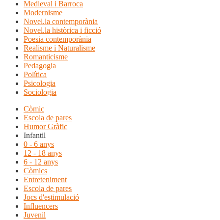
Medieval i Barroca
Modernisme
Novel.la contemporània
Novel.la històrica i ficció
Poesia contemporània
Realisme i Naturalisme
Romanticisme
Pedagogia
Política
Psicologia
Sociologia
Còmic
Escola de pares
Humor Gràfic
Infantil
0 - 6 anys
12 - 18 anys
6 - 12 anys
Còmics
Entreteniment
Escola de pares
Jocs d'estimulació
Influencers
Juvenil