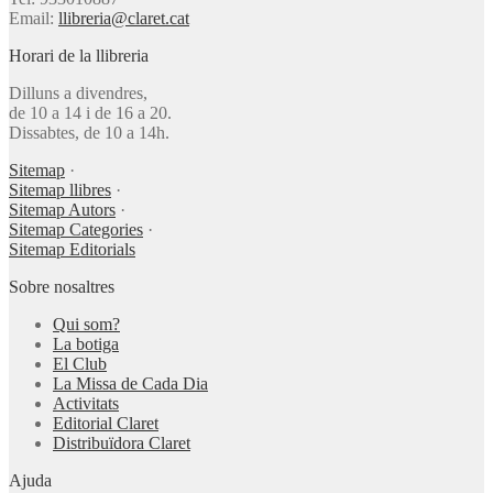
Email:
llibreria@claret.cat
Horari de la llibreria
Dilluns a divendres,
de 10 a 14 i de 16 a 20.
Dissabtes, de 10 a 14h.
Sitemap
·
Sitemap llibres
·
Sitemap Autors
·
Sitemap Categories
·
Sitemap Editorials
Sobre nosaltres
Qui som?
La botiga
El Club
La Missa de Cada Dia
Activitats
Editorial Claret
Distribuïdora Claret
Ajuda