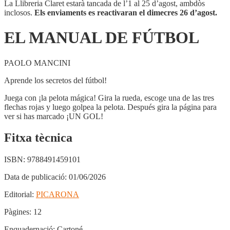
La Llibreria Claret estarà tancada de l’1 al 25 d’agost, ambdòs
inclosos.
Els enviaments es reactivaran el dimecres 26 d’agost.
EL MANUAL DE FÚTBOL
PAOLO MANCINI
Aprende los secretos del fútbol!
Juega con ¡la pelota mágica! Gira la rueda, escoge una de las tres
flechas rojas y luego golpea la pelota. Después gira la página para
ver si has marcado ¡UN GOL!
Fitxa tècnica
ISBN:
9788491459101
Data de publicació:
01/06/2026
Editorial:
PICARONA
Pàgines:
12
Enquadernació:
Cartoné