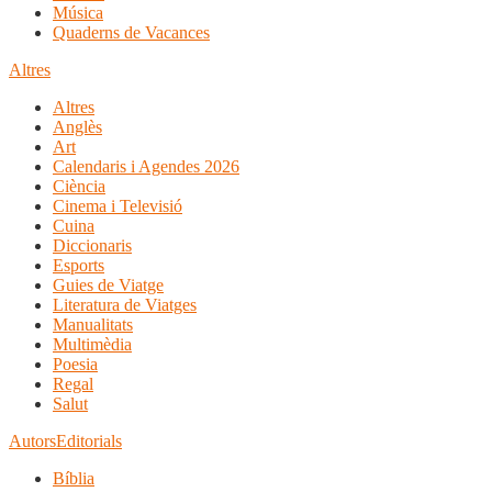
Música
Quaderns de Vacances
Altres
Altres
Anglès
Art
Calendaris i Agendes 2026
Ciència
Cinema i Televisió
Cuina
Diccionaris
Esports
Guies de Viatge
Literatura de Viatges
Manualitats
Multimèdia
Poesia
Regal
Salut
Autors
Editorials
Bíblia