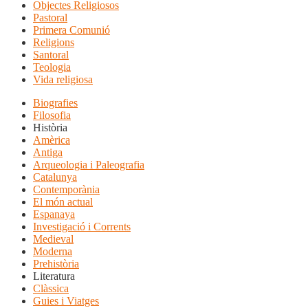
Objectes Religiosos
Pastoral
Primera Comunió
Religions
Santoral
Teologia
Vida religiosa
Biografies
Filosofia
Història
Amèrica
Antiga
Arqueologia i Paleografia
Catalunya
Contemporània
El món actual
Espanaya
Investigació i Corrents
Medieval
Moderna
Prehistòria
Literatura
Clàssica
Guies i Viatges