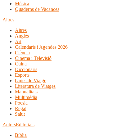
Música
Quaderns de Vacances
Altres
Altres
Anglès
Art
Calendaris i Agendes 2026
Ciència
Cinema i Televisió
Cuina
Diccionaris
Esports
Guies de Viatge
Literatura de Viatges
Manualitats
Multimèdia
Poesia
Regal
Salut
Autors
Editorials
Bíblia