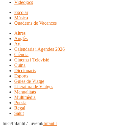
Videojocs
Escolar
Música
Quaderns de Vacances
Altres
Anglès
Art
Calendaris i Agendes 2026
Ciència
Cinema i Televisió
Cuina
Diccionaris
Esports
Guies de Viatge
Literatura de Viatges
Manualitats
Multimèdia
Poesia
Regal
Salut
Inici/Infantil / Juvenil/
Infantil