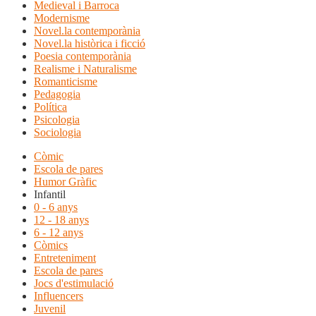
Medieval i Barroca
Modernisme
Novel.la contemporània
Novel.la històrica i ficció
Poesia contemporània
Realisme i Naturalisme
Romanticisme
Pedagogia
Política
Psicologia
Sociologia
Còmic
Escola de pares
Humor Gràfic
Infantil
0 - 6 anys
12 - 18 anys
6 - 12 anys
Còmics
Entreteniment
Escola de pares
Jocs d'estimulació
Influencers
Juvenil