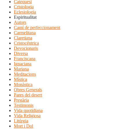
Catequesi
Cristologia
Eclesiologia
Espiritualitat
Autors
Camí de perfeccionament
Carmelitana
Claretiana
Cristocéntrica
Devocionaris
Diversa
Franciscana
Ignaciana
Mariana
Meditacions
Mística
Monàstica
Obres Generals
Pares del desert
Pregària
Testimonis
Vida quotidiana
Vida Religiosa
Litúrgia
Mort i Dol