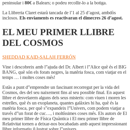
PRIMER
peninsular i
80€
a Balears; o podeu recollir-lo a la botiga.
LLIBRE
DEL
La Llibreria Claret estarà tancada de l’1 al 25 d’agost, ambdòs
COSMOS
inclosos.
Els enviaments es reactivaran el dimecres 26 d’agost.
EL MEU PRIMER LLIBRE
DEL COSMOS
SHEDDAD KAID-SALAH FERRÓN
Vine i descobreix amb l”ajuda del Dr. Albert i l”Alice què és el BIG
BANG, què són els forats negres, la matèria fosca, com viatjar en el
temps … i moltes coses més!
Estàs a punt d”emprendre un fascinant recorregut per la vida del
Cosmos, des del seu naixement fins al seu possible final. En aquest
llibre et desvelarem alguns dels seus misteris: com viuen i moren les
estrelles, què és un exoplaneta, quantes galàxies hi ha, què és la
matèria fosca, per què s”expandeix l”Univers, com podem viatjar a
través d”un forat de cuc…, i moltíssimes coses més. Els autors de El
meu primer llibre de Física Quàntica i El meu primer llibre de
Relativitat tornen a deixar-nos bocabadats amb aquest impressionant
llibre informatiu il·lustrat sobre l”univers.