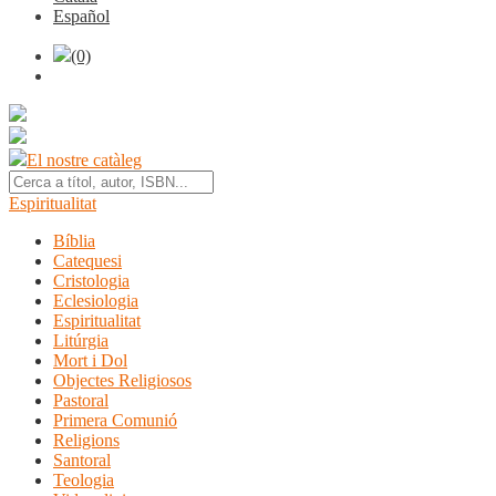
Español
(0)
El nostre catàleg
Espiritualitat
Bíblia
Catequesi
Cristologia
Eclesiologia
Espiritualitat
Litúrgia
Mort i Dol
Objectes Religiosos
Pastoral
Primera Comunió
Religions
Santoral
Teologia