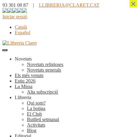
×
93 301 08 87 |
LLIBRERIA@CLARET.CAT
Iniciar sessió
Català
Español
Novetats
Novetats religioses
Novetats generals
Els més venuts
Estiu 2026
La Missa
Alta subscripció
Llibreria
Qui som?
La botiga
El Club
Butlletí setmanal
Activitats
Blog
Editorial