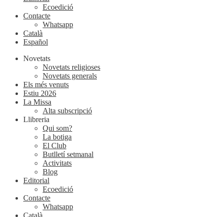
Ecoedició
Contacte
Whatsapp
Català
Español
Novetats
Novetats religioses
Novetats generals
Els més venuts
Estiu 2026
La Missa
Alta subscripció
Llibreria
Qui som?
La botiga
El Club
Butlletí setmanal
Activitats
Blog
Editorial
Ecoedició
Contacte
Whatsapp
Català