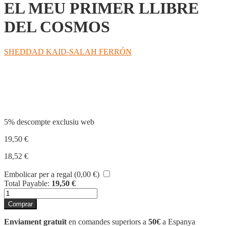
EL MEU PRIMER LLIBRE
DEL COSMOS
SHEDDAD KAID-SALAH FERRÓN
Compartir
5% descompte exclusiu web
19,50
€
18,52
€
Embolicar per a regal (
0,00
€
)
Total Payable:
19,50
€
quantitat
de
Comprar
EL
MEU
Enviament gratuït
en comandes superiors a
50€
a Espanya