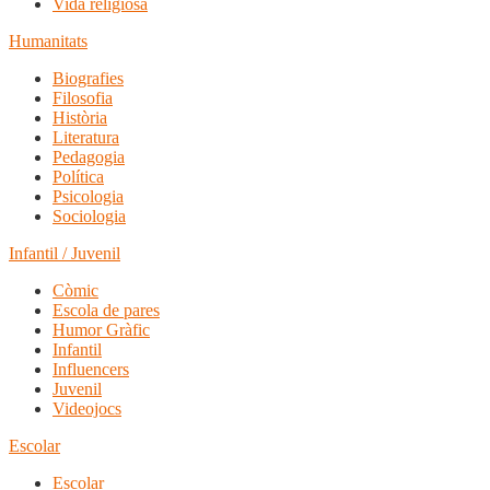
Vida religiosa
Humanitats
Biografies
Filosofia
Història
Literatura
Pedagogia
Política
Psicologia
Sociologia
Infantil / Juvenil
Còmic
Escola de pares
Humor Gràfic
Infantil
Influencers
Juvenil
Videojocs
Escolar
Escolar