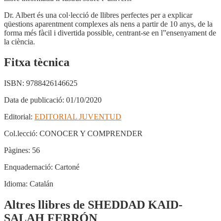
Dr. Albert és una col·lecció de llibres perfectes per a explicar
qüestions aparentment complexes als nens a partir de 10 anys, de la
forma més fàcil i divertida possible, centrant-se en l”ensenyament de
la ciència.
Fitxa tècnica
ISBN:
9788426146625
Data de publicació:
01/10/2020
Editorial:
EDITORIAL JUVENTUD
Col.lecció:
CONOCER Y COMPRENDER
Pàgines:
56
Enquadernació:
Cartoné
Idioma:
Catalán
Altres llibres de SHEDDAD KAID-
SALAH FERRÓN