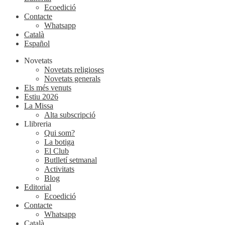
Ecoedició
Contacte
Whatsapp
Català
Español
Novetats
Novetats religioses
Novetats generals
Els més venuts
Estiu 2026
La Missa
Alta subscripció
Llibreria
Qui som?
La botiga
El Club
Butlletí setmanal
Activitats
Blog
Editorial
Ecoedició
Contacte
Whatsapp
Català