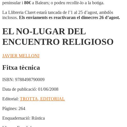
LUGAR
peninsular i
80€
a Balears; o podeu recollir-lo a la botiga.
DEL
ENCUENTRO
La Llibreria Claret estarà tancada de l’1 al 25 d’agost, ambdòs
RELIGIOSO
inclosos.
Els enviaments es reactivaran el dimecres 26 d’agost.
EL NO-LUGAR DEL
ENCUENTRO RELIGIOSO
JAVIER MELLONI
Fitxa tècnica
ISBN:
9788498790009
Data de publicació:
01/06/2008
Editorial:
TROTTA, EDITORIAL
Pàgines:
264
Enquadernació:
Rústica