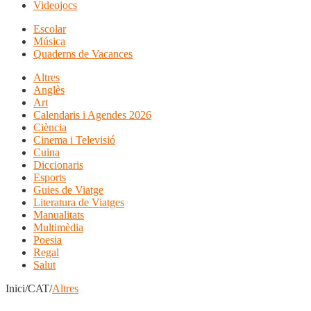
Videojocs
Escolar
Música
Quaderns de Vacances
Altres
Anglès
Art
Calendaris i Agendes 2026
Ciència
Cinema i Televisió
Cuina
Diccionaris
Esports
Guies de Viatge
Literatura de Viatges
Manualitats
Multimèdia
Poesia
Regal
Salut
Inici/CAT/
Altres