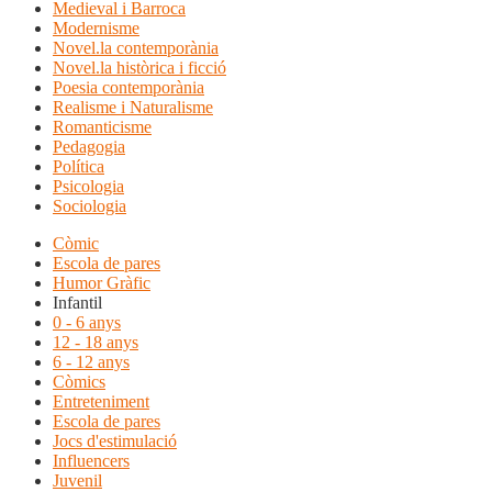
Medieval i Barroca
Modernisme
Novel.la contemporània
Novel.la històrica i ficció
Poesia contemporània
Realisme i Naturalisme
Romanticisme
Pedagogia
Política
Psicologia
Sociologia
Còmic
Escola de pares
Humor Gràfic
Infantil
0 - 6 anys
12 - 18 anys
6 - 12 anys
Còmics
Entreteniment
Escola de pares
Jocs d'estimulació
Influencers
Juvenil