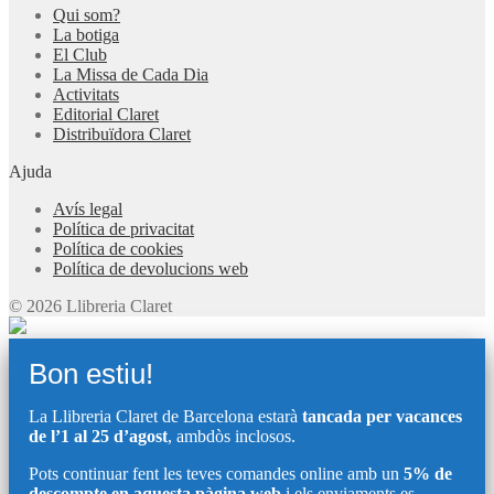
Qui som?
La botiga
El Club
La Missa de Cada Dia
Activitats
Editorial Claret
Distribuïdora Claret
Ajuda
Avís legal
Política de privacitat
Política de cookies
Política de devolucions web
© 2026 Llibreria Claret
Bon estiu!
La Llibreria Claret de Barcelona estarà
tancada per vacances
de l’1 al 25 d’agost
, ambdòs inclosos.
Pots continuar fent les teves comandes online amb un
5% de
descompte en aquesta pàgina web
i els enviaments es