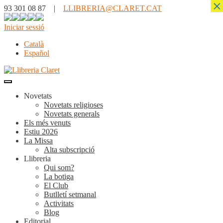
×
93 301 08 87 |
LLIBRERIA@CLARET.CAT
Iniciar sessió
Català
Español
Novetats
Novetats religioses
Novetats generals
Els més venuts
Estiu 2026
La Missa
Alta subscripció
Llibreria
Qui som?
La botiga
El Club
Butlletí setmanal
Activitats
Blog
Editorial