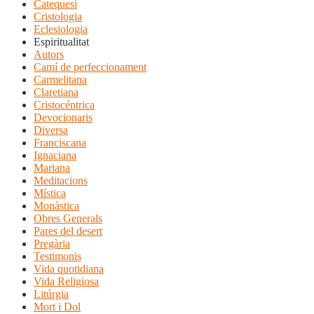
Catequesi
Cristologia
Eclesiologia
Espiritualitat
Autors
Camí de perfeccionament
Carmelitana
Claretiana
Cristocéntrica
Devocionaris
Diversa
Franciscana
Ignaciana
Mariana
Meditacions
Mística
Monàstica
Obres Generals
Pares del desert
Pregària
Testimonis
Vida quotidiana
Vida Religiosa
Litúrgia
Mort i Dol