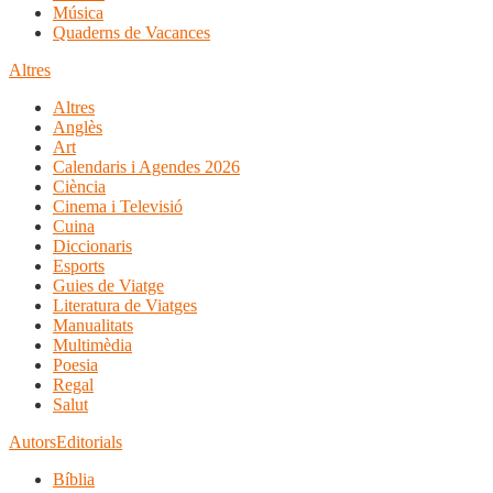
Música
Quaderns de Vacances
Altres
Altres
Anglès
Art
Calendaris i Agendes 2026
Ciència
Cinema i Televisió
Cuina
Diccionaris
Esports
Guies de Viatge
Literatura de Viatges
Manualitats
Multimèdia
Poesia
Regal
Salut
Autors
Editorials
Bíblia