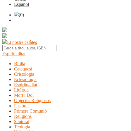
Español
(0)
El nostre catàleg
Espiritualitat
Bíblia
Catequesi
Cristologia
Eclesiologia
Espiritualitat
Litúrgia
Mort i Dol
Objectes Religiosos
Pastoral
Primera Comunió
Religions
Santoral
Teologia