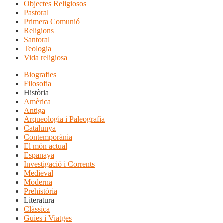
Objectes Religiosos
Pastoral
Primera Comunió
Religions
Santoral
Teologia
Vida religiosa
Biografies
Filosofia
Història
Amèrica
Antiga
Arqueologia i Paleografia
Catalunya
Contemporània
El món actual
Espanaya
Investigació i Corrents
Medieval
Moderna
Prehistòria
Literatura
Clàssica
Guies i Viatges