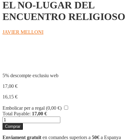
EL NO-LUGAR DEL
ENCUENTRO RELIGIOSO
JAVIER MELLONI
Compartir
5% descompte exclusiu web
17,00
€
16,15
€
Embolicar per a regal (
0,00
€
)
Total Payable:
17,00
€
quantitat
de
Comprar
EL
NO-
Enviament gratuït
en comandes superiors a
50€
a Espanya