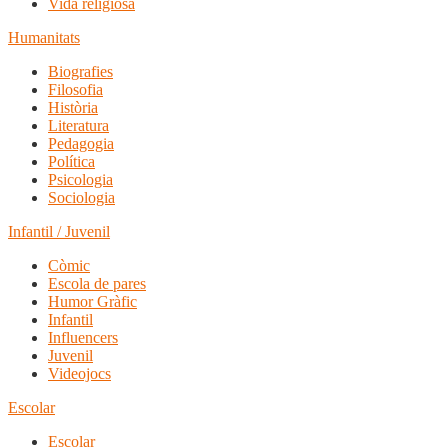
Vida religiosa
Humanitats
Biografies
Filosofia
Història
Literatura
Pedagogia
Política
Psicologia
Sociologia
Infantil / Juvenil
Còmic
Escola de pares
Humor Gràfic
Infantil
Influencers
Juvenil
Videojocs
Escolar
Escolar