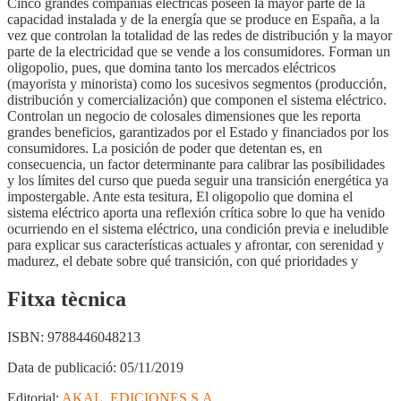
Cinco grandes compañías eléctricas poseen la mayor parte de la
capacidad instalada y de la energía que se produce en España, a la
vez que controlan la totalidad de las redes de distribución y la mayor
parte de la electricidad que se vende a los consumidores. Forman un
oligopolio, pues, que domina tanto los mercados eléctricos
(mayorista y minorista) como los sucesivos segmentos (producción,
distribución y comercialización) que componen el sistema eléctrico.
Controlan un negocio de colosales dimensiones que les reporta
grandes beneficios, garantizados por el Estado y financiados por los
consumidores. La posición de poder que detentan es, en
consecuencia, un factor determinante para calibrar las posibilidades
y los límites del curso que pueda seguir una transición energética ya
impostergable. Ante esta tesitura, El oligopolio que domina el
sistema eléctrico aporta una reflexión crítica sobre lo que ha venido
ocurriendo en el sistema eléctrico, una condición previa e ineludible
para explicar sus características actuales y afrontar, con serenidad y
madurez, el debate sobre qué transición, con qué prioridades y
Fitxa tècnica
ISBN:
9788446048213
Data de publicació:
05/11/2019
Editorial:
AKAL, EDICIONES S.A.