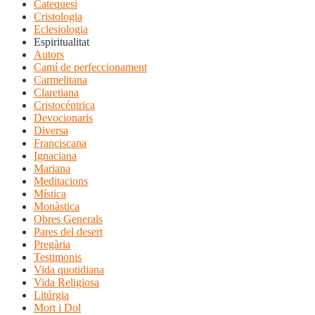
Catequesi
Cristologia
Eclesiologia
Espiritualitat
Autors
Camí de perfeccionament
Carmelitana
Claretiana
Cristocéntrica
Devocionaris
Diversa
Franciscana
Ignaciana
Mariana
Meditacions
Mística
Monàstica
Obres Generals
Pares del desert
Pregària
Testimonis
Vida quotidiana
Vida Religiosa
Litúrgia
Mort i Dol