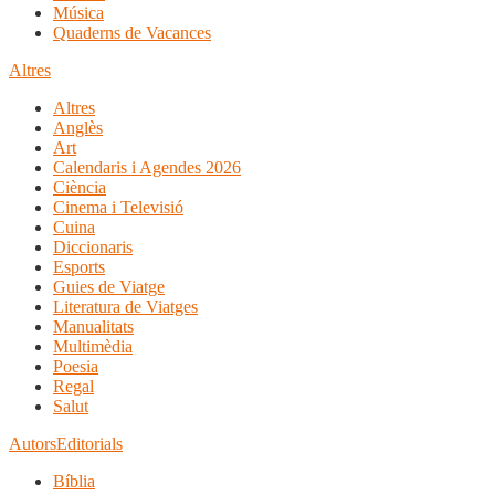
Música
Quaderns de Vacances
Altres
Altres
Anglès
Art
Calendaris i Agendes 2026
Ciència
Cinema i Televisió
Cuina
Diccionaris
Esports
Guies de Viatge
Literatura de Viatges
Manualitats
Multimèdia
Poesia
Regal
Salut
Autors
Editorials
Bíblia