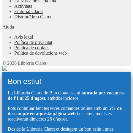
La Missa de Cada Dia
Activitats
Editorial Claret
Distribuïdora Claret
Ajuda
Avís legal
Política de privacitat
Política de cookies
Política de devolucions web
© 2026 Llibreria Claret
Bon estiu!
La Llibreria Claret de Barcelona estarà
tancada per vacances
de l’1 al 25 d’agost
, ambdòs inclosos.
Pots continuar fent les teves comandes online amb un
5% de
descompte en aquesta pàgina web
i els enviaments es
reactivaran dimecres 26 d’agost.
Des de la Llibreria Claret et desitgem un bon estiu i unes