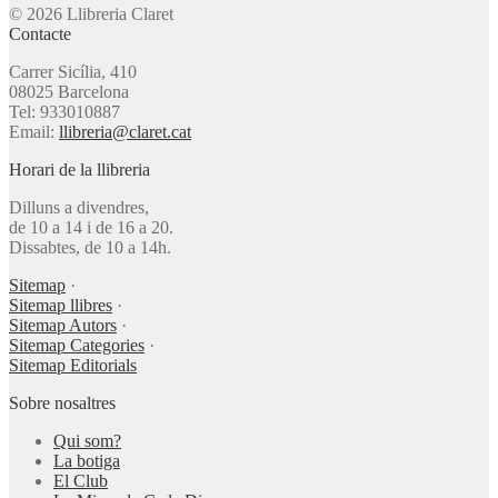
© 2026 Llibreria Claret
Contacte
Carrer Sicília, 410
08025 Barcelona
Tel: 933010887
Email:
llibreria@claret.cat
Horari de la llibreria
Dilluns a divendres,
de 10 a 14 i de 16 a 20.
Dissabtes, de 10 a 14h.
Sitemap
·
Sitemap llibres
·
Sitemap Autors
·
Sitemap Categories
·
Sitemap Editorials
Sobre nosaltres
Qui som?
La botiga
El Club