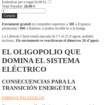
Embolicar per a regal (
0,00
€
)
Total Payable:
26,00
€
quantitat
de
Comprar
EL
OLIGOPOLIO
Enviament gratuït
en comandes superiors a
50€
a Espanya
QUE
peninsular i
80€
a Balears; o podeu recollir-lo a la botiga.
DOMINA
EL
La Llibreria Claret estarà tancada de l’1 al 25 d’agost, ambdòs
SISTEMA
inclosos.
Els enviaments es reactivaran el dimecres 26 d’agost.
ELÉCTRICO
EL OLIGOPOLIO QUE
DOMINA EL SISTEMA
ELÉCTRICO
CONSECUENCIAS PARA LA
TRANSICIÓN ENERGÉTICA
ENRIQUE PALAZUELOS