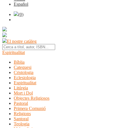
Español
(0)
El nostre catàleg
Espiritualitat
Bíblia
Catequesi
Cristologia
Eclesiologia
Espiritualitat
Litúrgia
Mort i Dol
Objectes Religiosos
Pastoral
Primera Comunió
Religions
Santoral
Teologia