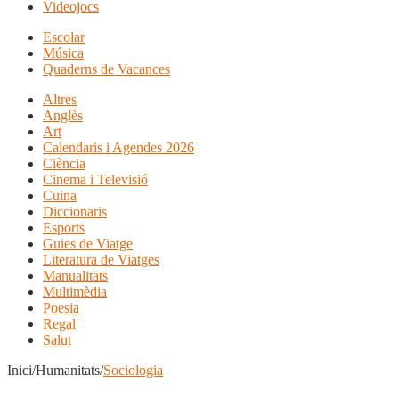
Videojocs
Escolar
Música
Quaderns de Vacances
Altres
Anglès
Art
Calendaris i Agendes 2026
Ciència
Cinema i Televisió
Cuina
Diccionaris
Esports
Guies de Viatge
Literatura de Viatges
Manualitats
Multimèdia
Poesia
Regal
Salut
Inici/Humanitats/
Sociologia