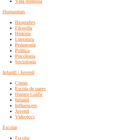
Vida religiosa
Humanitats
Biografies
Filosofia
Història
Literatura
Pedagogia
Política
Psicologia
Sociologia
Infantil / Juvenil
Còmic
Escola de pares
Humor Gràfic
Infantil
Influencers
Juvenil
Videojocs
Escolar
Escolar