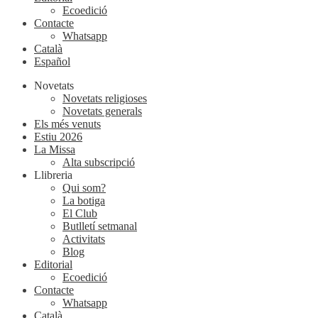
Ecoedició
Contacte
Whatsapp
Català
Español
Novetats
Novetats religioses
Novetats generals
Els més venuts
Estiu 2026
La Missa
Alta subscripció
Llibreria
Qui som?
La botiga
El Club
Butlletí setmanal
Activitats
Blog
Editorial
Ecoedició
Contacte
Whatsapp
Català