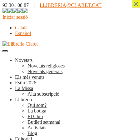
×
93 301 08 87 |
LLIBRERIA@CLARET.CAT
Iniciar sessió
Català
Español
Novetats
Novetats religioses
Novetats generals
Els més venuts
Estiu 2026
La Missa
Alta subscripció
Llibreria
Qui som?
La botiga
El Club
Butlletí setmanal
Activitats
Blog
Editorial