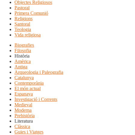
Objectes Religiosos
Pastoral
Primera Comunió
Religions
Santoral
Teologia
Vida religiosa
Biografies
Filosofia
Història
Amèrica
Antiga
Arqueologia i Paleografia
Catalunya
Contemporània
El món actual
Espanaya
Investigació i Corrents
Medieval
Moderna
Prehistòria
Literatura
Clàssica
Guies i Viatges