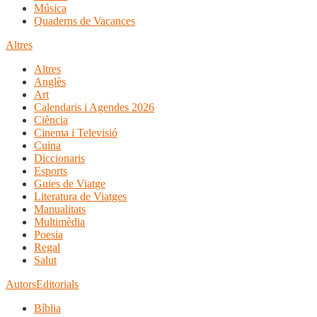
Música
Quaderns de Vacances
Altres
Altres
Anglès
Art
Calendaris i Agendes 2026
Ciència
Cinema i Televisió
Cuina
Diccionaris
Esports
Guies de Viatge
Literatura de Viatges
Manualitats
Multimèdia
Poesia
Regal
Salut
Autors
Editorials
Bíblia