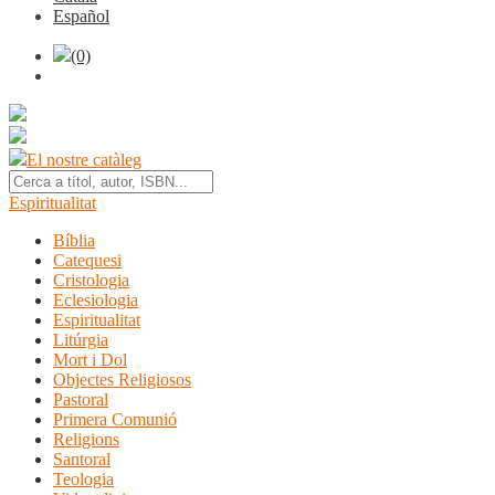
Español
(0)
El nostre catàleg
Espiritualitat
Bíblia
Catequesi
Cristologia
Eclesiologia
Espiritualitat
Litúrgia
Mort i Dol
Objectes Religiosos
Pastoral
Primera Comunió
Religions
Santoral
Teologia