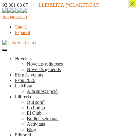
×
93 301 08 87 |
LLIBRERIA@CLARET.CAT
Iniciar sessió
Català
Español
Novetats
Novetats religioses
Novetats generals
Els més venuts
Estiu 2026
La Missa
Alta subscripció
Llibreria
Qui som?
La botiga
El Club
Butlletí setmanal
Activitats
Blog
Editorial