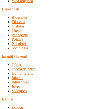
Vida religiosa
Humanitats
Biografies
Filosofia
Història
Literatura
Pedagogia
Política
Psicologia
Sociologia
Infantil / Juvenil
Còmic
Escola de pares
Humor Gràfic
Infantil
Influencers
Juvenil
Videojocs
Escolar
Escolar