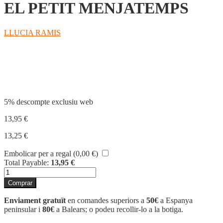
EL PETIT MENJATEMPS
LLUCIA RAMIS
Compartir
5% descompte exclusiu web
13,95
€
13,25
€
Embolicar per a regal (
0,00
€
)
Total Payable:
13,95
€
quantitat
de
Comprar
EL
PETIT
Enviament gratuït
en comandes superiors a
50€
a Espanya
MENJATEMPS
peninsular i
80€
a Balears; o podeu recollir-lo a la botiga.