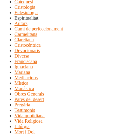
Catequesi
Cristologia
Eclesiologia
Espiritualitat
Autors
Camí de perfeccionament
Carmelitana
Claretiana
Cristocéntrica
Devocionaris
Diversa
Franciscana
Ignaciana
Mariana
Meditacions
Mística
Monàstica
Obres Generals
Pares del desert
Pregària
Testimonis
Vida quotidiana
Vida Religiosa
Litúrgia
Mort i Dol