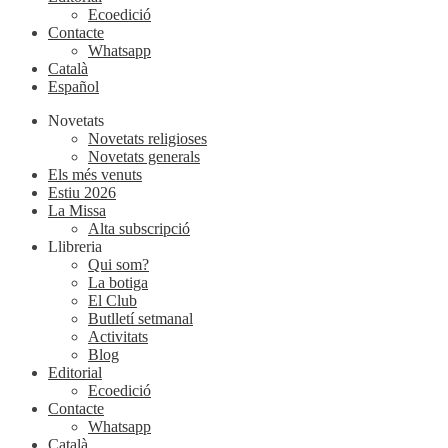
Ecoedició
Contacte
Whatsapp
Català
Español
Novetats
Novetats religioses
Novetats generals
Els més venuts
Estiu 2026
La Missa
Alta subscripció
Llibreria
Qui som?
La botiga
El Club
Butlletí setmanal
Activitats
Blog
Editorial
Ecoedició
Contacte
Whatsapp
Català