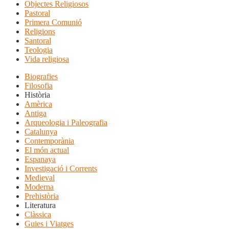
Objectes Religiosos
Pastoral
Primera Comunió
Religions
Santoral
Teologia
Vida religiosa
Biografies
Filosofia
Història
Amèrica
Antiga
Arqueologia i Paleografia
Catalunya
Contemporània
El món actual
Espanaya
Investigació i Corrents
Medieval
Moderna
Prehistòria
Literatura
Clàssica
Guies i Viatges