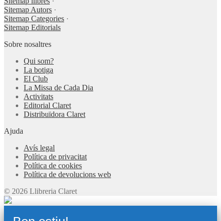
Sitemap llibres
·
Sitemap Autors
·
Sitemap Categories
·
Sitemap Editorials
Sobre nosaltres
Qui som?
La botiga
El Club
La Missa de Cada Dia
Activitats
Editorial Claret
Distribuïdora Claret
Ajuda
Avís legal
Política de privacitat
Política de cookies
Política de devolucions web
© 2026 Llibreria Claret