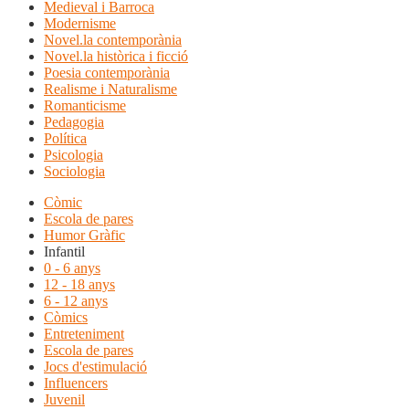
Medieval i Barroca
Modernisme
Novel.la contemporània
Novel.la històrica i ficció
Poesia contemporània
Realisme i Naturalisme
Romanticisme
Pedagogia
Política
Psicologia
Sociologia
Còmic
Escola de pares
Humor Gràfic
Infantil
0 - 6 anys
12 - 18 anys
6 - 12 anys
Còmics
Entreteniment
Escola de pares
Jocs d'estimulació
Influencers
Juvenil