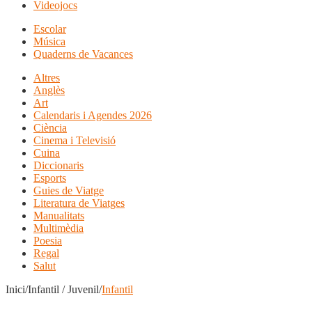
Videojocs
Escolar
Música
Quaderns de Vacances
Altres
Anglès
Art
Calendaris i Agendes 2026
Ciència
Cinema i Televisió
Cuina
Diccionaris
Esports
Guies de Viatge
Literatura de Viatges
Manualitats
Multimèdia
Poesia
Regal
Salut
Inici/Infantil / Juvenil/
Infantil