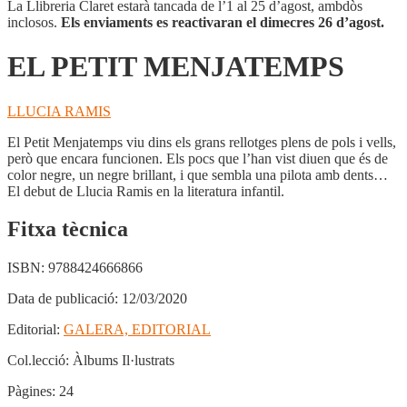
La Llibreria Claret estarà tancada de l’1 al 25 d’agost, ambdòs
inclosos.
Els enviaments es reactivaran el dimecres 26 d’agost.
EL PETIT MENJATEMPS
LLUCIA RAMIS
El Petit Menjatemps viu dins els grans rellotges plens de pols i vells,
però que encara funcionen. Els pocs que l’han vist diuen que és de
color negre, un negre brillant, i que sembla una pilota amb dents…
El debut de Llucia Ramis en la literatura infantil.
Fitxa tècnica
ISBN:
9788424666866
Data de publicació:
12/03/2020
Editorial:
GALERA, EDITORIAL
Col.lecció:
Àlbums Il·lustrats
Pàgines:
24