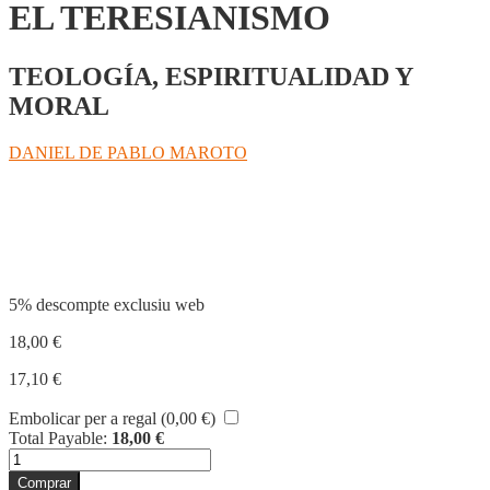
EL TERESIANISMO
TEOLOGÍA, ESPIRITUALIDAD Y
MORAL
DANIEL DE PABLO MAROTO
Compartir
5% descompte exclusiu web
18,00
€
17,10
€
Embolicar per a regal (
0,00
€
)
Total Payable:
18,00
€
quantitat
de
Comprar