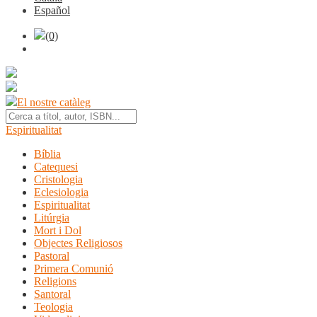
Español
(0)
El nostre catàleg
Espiritualitat
Bíblia
Catequesi
Cristologia
Eclesiologia
Espiritualitat
Litúrgia
Mort i Dol
Objectes Religiosos
Pastoral
Primera Comunió
Religions
Santoral
Teologia