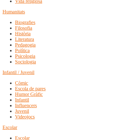
Vida religiosa
Humanitats
Biografies
Filosofia
Història
Literatura
Pedagogia
Política
Psicologia
Sociologia
Infantil / Juvenil
Còmic
Escola de pares
Humor Gràfic
Infantil
Influencers
Juvenil
Videojocs
Escolar
Escolar