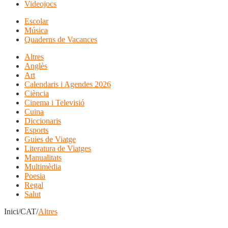
Videojocs
Escolar
Música
Quaderns de Vacances
Altres
Anglès
Art
Calendaris i Agendes 2026
Ciència
Cinema i Televisió
Cuina
Diccionaris
Esports
Guies de Viatge
Literatura de Viatges
Manualitats
Multimèdia
Poesia
Regal
Salut
Inici/CAT/
Altres