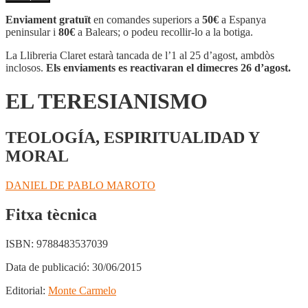
EL
TERESIANISMO
Enviament gratuït
en comandes superiors a
50€
a Espanya
peninsular i
80€
a Balears; o podeu recollir-lo a la botiga.
La Llibreria Claret estarà tancada de l’1 al 25 d’agost, ambdòs
inclosos.
Els enviaments es reactivaran el dimecres 26 d’agost.
EL TERESIANISMO
TEOLOGÍA, ESPIRITUALIDAD Y
MORAL
DANIEL DE PABLO MAROTO
Fitxa tècnica
ISBN:
9788483537039
Data de publicació:
30/06/2015
Editorial:
Monte Carmelo