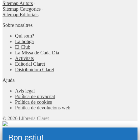
Sitemap Autors
·
Sitemap Categories
·
Sitemap Editorials
Sobre nosaltres
Qui som?
La botiga
El Club
La Missa de Cada Dia
Activitats
Editorial Claret
Distribuïdora Claret
Ajuda
Avís legal
Política de privacitat
Política de cookies
Política de devolucions web
© 2026 Llibreria Claret
Bon estiu!