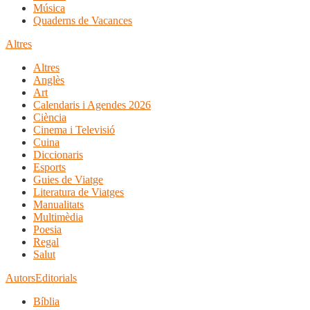
Música
Quaderns de Vacances
Altres
Altres
Anglès
Art
Calendaris i Agendes 2026
Ciència
Cinema i Televisió
Cuina
Diccionaris
Esports
Guies de Viatge
Literatura de Viatges
Manualitats
Multimèdia
Poesia
Regal
Salut
Autors
Editorials
Bíblia