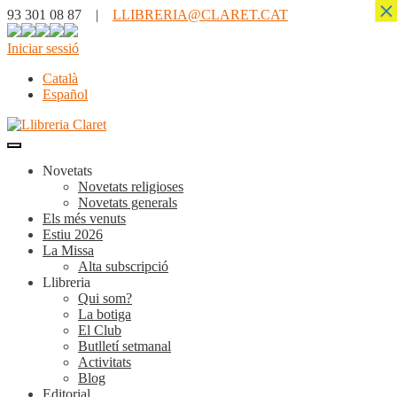
×
93 301 08 87 |
LLIBRERIA@CLARET.CAT
Iniciar sessió
Català
Español
Novetats
Novetats religioses
Novetats generals
Els més venuts
Estiu 2026
La Missa
Alta subscripció
Llibreria
Qui som?
La botiga
El Club
Butlletí setmanal
Activitats
Blog
Editorial