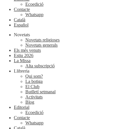
Ecoedició
Contacte
Whatsapp
Català
Español
Novetats
Novetats religioses
Novetats generals
Els més venuts
Estiu 2026
La Missa
Alta subscripció
Llibreria
Qui som?
La botiga
El Club
Butlletí setmanal
Activitats
Blog
Editorial
Ecoedició
Contacte
Whatsapp
Català