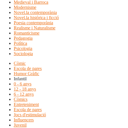
Medieval i Barroca
Modernisme
Novel.la contemporània
Novel.la històrica i ficció
Poesia contemporània
Realisme i Naturalisme
Romanticisme
Pedagogia
Política
Psicologia
Sociologia
Còmic
Escola de pares
Humor Gràfic
Infantil
0 - 6 anys
12 - 18 anys
6 - 12 anys
Còmics
Entreteniment
Escola de pares
Jocs d'estimulació
Influencers
Juvenil