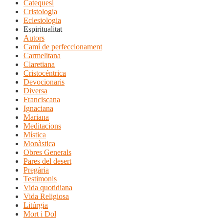
Catequesi
Cristologia
Eclesiologia
Espiritualitat
Autors
Camí de perfeccionament
Carmelitana
Claretiana
Cristocéntrica
Devocionaris
Diversa
Franciscana
Ignaciana
Mariana
Meditacions
Mística
Monàstica
Obres Generals
Pares del desert
Pregària
Testimonis
Vida quotidiana
Vida Religiosa
Litúrgia
Mort i Dol