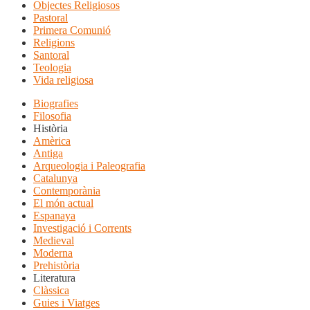
Objectes Religiosos
Pastoral
Primera Comunió
Religions
Santoral
Teologia
Vida religiosa
Biografies
Filosofia
Història
Amèrica
Antiga
Arqueologia i Paleografia
Catalunya
Contemporània
El món actual
Espanaya
Investigació i Corrents
Medieval
Moderna
Prehistòria
Literatura
Clàssica
Guies i Viatges