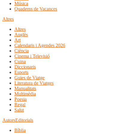
Música
Quaderns de Vacances
Altres
Altres
Anglès
Art
Calendaris i Agendes 2026
Ciència
Cinema i Televisió
Cuina
Diccionaris
Esports
Guies de Viatge
Literatura de Viatges
Manualitats
Multimèdia
Poesia
Regal
Salut
Autors
Editorials
Bíblia