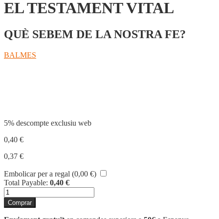
EL TESTAMENT VITAL
QUÈ SEBEM DE LA NOSTRA FE?
BALMES
Compartir
5% descompte exclusiu web
0,40
€
0,37
€
Embolicar per a regal (
0,00
€
)
Total Payable:
0,40
€
quantitat
de
Comprar
EL
TESTAMENT