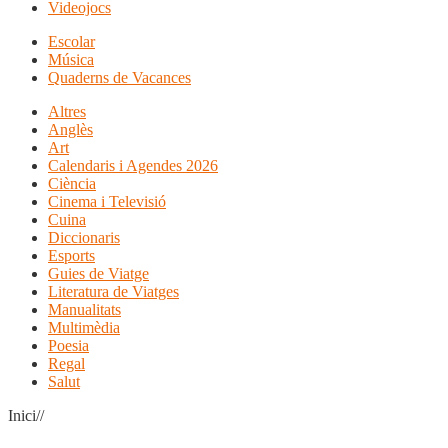
Videojocs
Escolar
Música
Quaderns de Vacances
Altres
Anglès
Art
Calendaris i Agendes 2026
Ciència
Cinema i Televisió
Cuina
Diccionaris
Esports
Guies de Viatge
Literatura de Viatges
Manualitats
Multimèdia
Poesia
Regal
Salut
Inici//