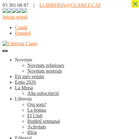
×
93 301 08 87 |
LLIBRERIA@CLARET.CAT
Iniciar sessió
Català
Español
Novetats
Novetats religioses
Novetats generals
Els més venuts
Estiu 2026
La Missa
Alta subscripció
Llibreria
Qui som?
La botiga
El Club
Butlletí setmanal
Activitats
Blog
Editorial