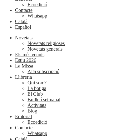
Ecoedició
Contacte
Whatsapp
Català
Español
Novetats
Novetats religioses
Novetats generals
Els més venuts
Estiu 2026
La Missa
Alta subscripció
Llibreria
Qui som?
La botiga
El Club
Butlletí setmanal
Activitats
Blog
Editorial
Ecoedició
Contacte
Whatsapp
Català