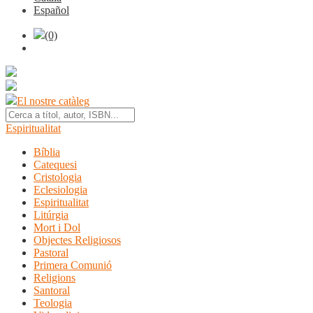
Español
(0)
El nostre catàleg
Espiritualitat
Bíblia
Catequesi
Cristologia
Eclesiologia
Espiritualitat
Litúrgia
Mort i Dol
Objectes Religiosos
Pastoral
Primera Comunió
Religions
Santoral
Teologia