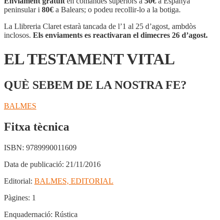
Enviament gratuït
en comandes superiors a
50€
a Espanya
VITAL
peninsular i
80€
a Balears; o podeu recollir-lo a la botiga.
La Llibreria Claret estarà tancada de l’1 al 25 d’agost, ambdòs
inclosos.
Els enviaments es reactivaran el dimecres 26 d’agost.
EL TESTAMENT VITAL
QUÈ SEBEM DE LA NOSTRA FE?
BALMES
Fitxa tècnica
ISBN:
9789990011609
Data de publicació:
21/11/2016
Editorial:
BALMES, EDITORIAL
Pàgines:
1
Enquadernació:
Rústica