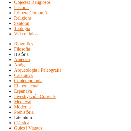
Objectes Religiosos
Pastoral
Primera Comunió
Religions
Santoral
Teologia
Vida religiosa
Biografies
Filosofia
Història
Amèrica
Antiga
Arqueologia i Paleografia
Catalunya
Contemporània
El món actual
Espanaya
Investigació i Corrents
Medieval
Moderna
Prehistòria
Literatura
Clàssica
Guies i Viatges