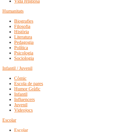
Vida religiosa
Humanitats
Biografies
Filosofia
Història
Literatura
Pedagogia
Política
Psicologia
Sociologia
Infantil / Juvenil
Còmic
Escola de pares
Humor Gràfic
Infantil
Influencers
Juvenil
Videojocs
Escolar
Escolar