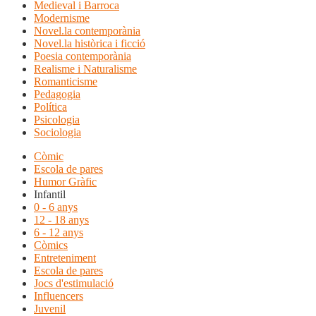
Medieval i Barroca
Modernisme
Novel.la contemporània
Novel.la històrica i ficció
Poesia contemporània
Realisme i Naturalisme
Romanticisme
Pedagogia
Política
Psicologia
Sociologia
Còmic
Escola de pares
Humor Gràfic
Infantil
0 - 6 anys
12 - 18 anys
6 - 12 anys
Còmics
Entreteniment
Escola de pares
Jocs d'estimulació
Influencers
Juvenil