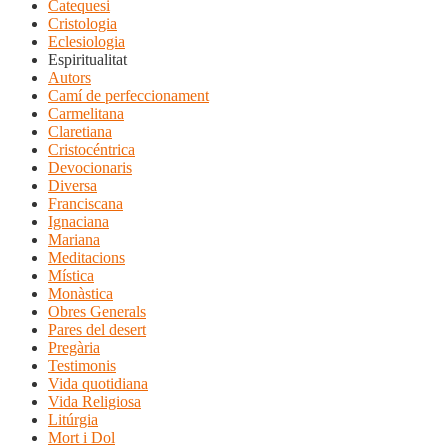
Catequesi
Cristologia
Eclesiologia
Espiritualitat
Autors
Camí de perfeccionament
Carmelitana
Claretiana
Cristocéntrica
Devocionaris
Diversa
Franciscana
Ignaciana
Mariana
Meditacions
Mística
Monàstica
Obres Generals
Pares del desert
Pregària
Testimonis
Vida quotidiana
Vida Religiosa
Litúrgia
Mort i Dol