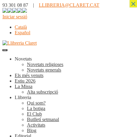
×
93 301 08 87 |
LLIBRERIA@CLARET.CAT
Iniciar sessió
Català
Español
Novetats
Novetats religioses
Novetats generals
Els més venuts
Estiu 2026
La Missa
Alta subscripció
Llibreria
Qui som?
La botiga
El Club
Butlletí setmanal
Activitats
Blog
Editorial