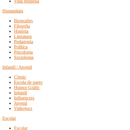
Vida religiosa
Humanitats
Biografies
Filosofia
Història
Literatura
Pedagogia
Política
Psicologia
Sociologia
Infantil / Juvenil
Còmic
Escola de pares
Humor Gràfic
Infantil
Influencers
Juvenil
Videojocs
Escolar
Escolar