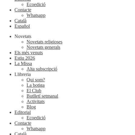
Ecoedició
Contacte
Whatsapp
Català
Español
Novetats
Novetats religioses
Novetats generals
Els més venuts
Estiu 2026
La Missa
Alta subscripció
Llibreria
Qui som?
La botiga
El Club
Butlletí setmanal
Activitats
Blog
Editorial
Ecoedició
Contacte
Whatsapp
Català