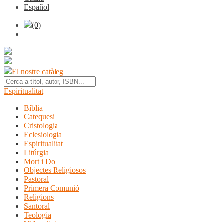
Español
(0)
El nostre catàleg
Espiritualitat
Bíblia
Catequesi
Cristologia
Eclesiologia
Espiritualitat
Litúrgia
Mort i Dol
Objectes Religiosos
Pastoral
Primera Comunió
Religions
Santoral
Teologia