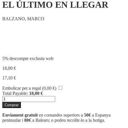
EL ÚLTIMO EN LLEGAR
BALZANO, MARCO
Compartir
5% descompte exclusiu web
18,00
€
17,10
€
Embolicar per a regal (
0,00
€
)
Total Payable:
18,00
€
quantitat
de
Comprar
EL
ÚLTIMO
Enviament gratuït
en comandes superiors a
50€
a Espanya
EN
peninsular i
80€
a Balears; o podeu recollir-lo a la botiga.
LLEGAR