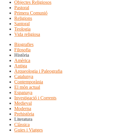
Objectes Religiosos
Pastoral
Primera Comunió
Religions
Santoral
Teologia
Vida religiosa
Biografies
Filosofia
Història
Amèrica
Antiga
Arqueologia i Paleografia
Catalunya
Contemporània
El món actual
Espanaya
Investigació i Corrents
Medieval
Moderna
Prehistòria
Literatura
Clàssica
Guies i Viatges