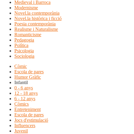
Medieval i Barroca
Modernisme
Novel.la contemporània
Novel.la històrica i ficció
Poesia contemporània
Realisme i Naturalisme
Romanticisme
Pedagogia
Política
Psicologia
Sociologia
Còmic
Escola de pares
Humor Gràfic
Infantil
0 - 6 anys
12 - 18 anys
6 - 12 anys
Còmics
Entreteniment
Escola de pares
Jocs d'estimulació
Influencers
Juvenil