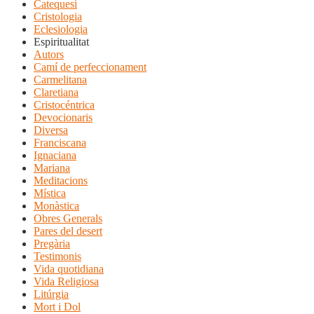
Catequesi
Cristologia
Eclesiologia
Espiritualitat
Autors
Camí de perfeccionament
Carmelitana
Claretiana
Cristocéntrica
Devocionaris
Diversa
Franciscana
Ignaciana
Mariana
Meditacions
Mística
Monàstica
Obres Generals
Pares del desert
Pregària
Testimonis
Vida quotidiana
Vida Religiosa
Litúrgia
Mort i Dol