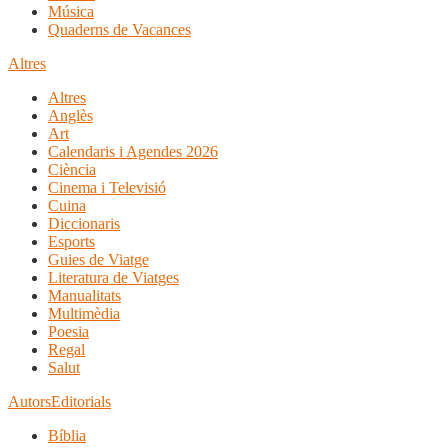
Música
Quaderns de Vacances
Altres
Altres
Anglès
Art
Calendaris i Agendes 2026
Ciència
Cinema i Televisió
Cuina
Diccionaris
Esports
Guies de Viatge
Literatura de Viatges
Manualitats
Multimèdia
Poesia
Regal
Salut
Autors
Editorials
Bíblia