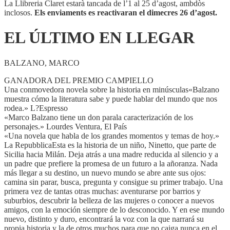
La Llibreria Claret estarà tancada de l’1 al 25 d’agost, ambdòs
inclosos.
Els enviaments es reactivaran el dimecres 26 d’agost.
EL ÚLTIMO EN LLEGAR
BALZANO, MARCO
GANADORA DEL PREMIO CAMPIELLO
Una conmovedora novela sobre la historia en minúsculas«Balzano
muestra cómo la literatura sabe y puede hablar del mundo que nos
rodea.» L?Espresso
«Marco Balzano tiene un don parala caracterización de los
personajes.» Lourdes Ventura, El País
«Una novela que habla de los grandes momentos y temas de hoy.»
La RepubblicaEsta es la historia de un niño, Ninetto, que parte de
Sicilia hacia Milán. Deja atrás a una madre reducida al silencio y a
un padre que prefiere la promesa de un futuro a la añoranza. Nada
más llegar a su destino, un nuevo mundo se abre ante sus ojos:
camina sin parar, busca, pregunta y consigue su primer trabajo. Una
primera vez de tantas otras muchas: aventurarse por barrios y
suburbios, descubrir la belleza de las mujeres o conocer a nuevos
amigos, con la emoción siempre de lo desconocido. Y en ese mundo
nuevo, distinto y duro, encontrará la voz con la que narrará su
propia historia y la de otros muchos para que no caiga nunca en el