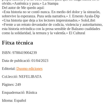
olvido.«Auténtica y pura.» La Stampa
Del autor de Me quedo aquí:
«Esta historia no se contó nunca. En medio del dolor y la sinrazón,
sobrevive la esperanza. Pura seda narrativa.» J. Ernesto Ayala-Dip
«Una historia que deja a los lectores impresionados.» SoloLibri
«Frente a un retrato devastador de codicia, violencia y autoritarismo,
esta historia reivindica con la prosa sensible de Balzano cualidades
como la solidaridad, la ternura y la valentía.» El Cultural
Fitxa tècnica
ISBN:
9788419004239
Data de publicació:
01/04/2023
Editorial:
Duomo ediciones
Col.lecció:
NEFELIBATA
Pàgines:
249
Enquadernació:
Rústica
Idioma:
Español