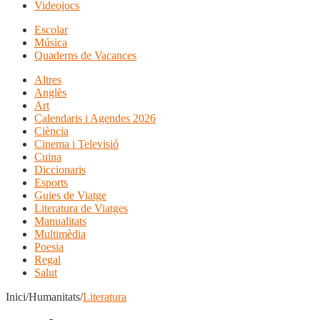
Videojocs
Escolar
Música
Quaderns de Vacances
Altres
Anglès
Art
Calendaris i Agendes 2026
Ciència
Cinema i Televisió
Cuina
Diccionaris
Esports
Guies de Viatge
Literatura de Viatges
Manualitats
Multimèdia
Poesia
Regal
Salut
Inici/Humanitats/
Literatura