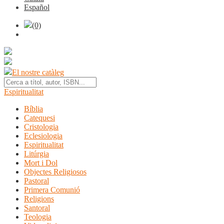
Español
(0)
El nostre catàleg
Espiritualitat
Bíblia
Catequesi
Cristologia
Eclesiologia
Espiritualitat
Litúrgia
Mort i Dol
Objectes Religiosos
Pastoral
Primera Comunió
Religions
Santoral
Teologia