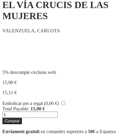
EL VÍA CRUCIS DE LAS
MUJERES
VALENZUELA, CARLOTA
Compartir
5% descompte exclusiu web
15,90
€
15,11
€
Embolicar per a regal (
0,00
€
)
Total Payable:
15,90
€
quantitat
de
Comprar
EL
VÍA
Enviament gratuït
en comandes superiors a
50€
a Espanya