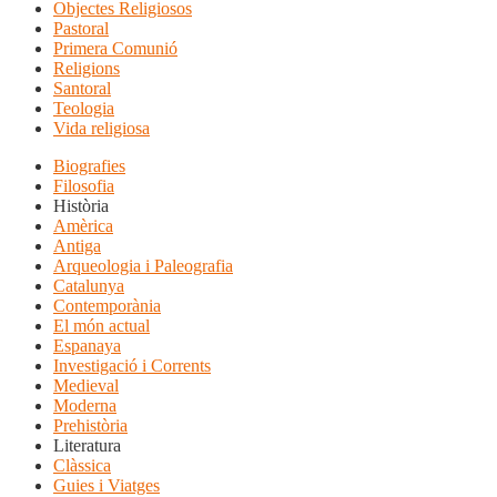
Objectes Religiosos
Pastoral
Primera Comunió
Religions
Santoral
Teologia
Vida religiosa
Biografies
Filosofia
Història
Amèrica
Antiga
Arqueologia i Paleografia
Catalunya
Contemporània
El món actual
Espanaya
Investigació i Corrents
Medieval
Moderna
Prehistòria
Literatura
Clàssica
Guies i Viatges