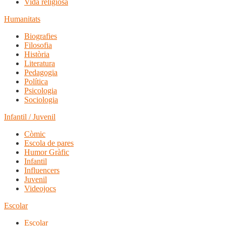
Vida religiosa
Humanitats
Biografies
Filosofia
Història
Literatura
Pedagogia
Política
Psicologia
Sociologia
Infantil / Juvenil
Còmic
Escola de pares
Humor Gràfic
Infantil
Influencers
Juvenil
Videojocs
Escolar
Escolar