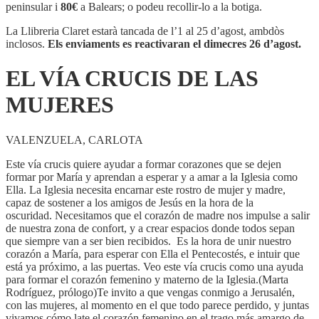
CRUCIS
peninsular i
80€
a Balears; o podeu recollir-lo a la botiga.
DE
LAS
La Llibreria Claret estarà tancada de l’1 al 25 d’agost, ambdòs
MUJERES
inclosos.
Els enviaments es reactivaran el dimecres 26 d’agost.
EL VÍA CRUCIS DE LAS
MUJERES
VALENZUELA, CARLOTA
Este vía crucis quiere ayudar a formar corazones que se dejen
formar por María y aprendan a esperar y a amar a la Iglesia como
Ella. La Iglesia necesita encarnar este rostro de mujer y madre,
capaz de sostener a los amigos de Jesús en la hora de la
oscuridad. Necesitamos que el corazón de madre nos impulse a salir
de nuestra zona de confort, y a crear espacios donde todos sepan
que siempre van a ser bien recibidos. Es la hora de unir nuestro
corazón a María, para esperar con Ella el Pentecostés, e intuir que
está ya próximo, a las puertas. Veo este vía crucis como una ayuda
para formar el corazón femenino y materno de la Iglesia.(Marta
Rodríguez, prólogo)Te invito a que vengas conmigo a Jerusalén,
con las mujeres, al momento en el que todo parece perdido, y juntas
vivamos cómo late el corazón femenino en el trago más amargo de