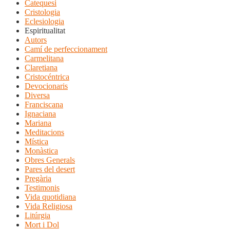
Catequesi
Cristologia
Eclesiologia
Espiritualitat
Autors
Camí de perfeccionament
Carmelitana
Claretiana
Cristocéntrica
Devocionaris
Diversa
Franciscana
Ignaciana
Mariana
Meditacions
Mística
Monàstica
Obres Generals
Pares del desert
Pregària
Testimonis
Vida quotidiana
Vida Religiosa
Litúrgia
Mort i Dol