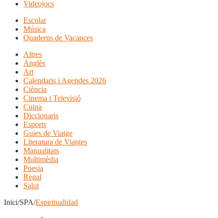
Videojocs
Escolar
Música
Quaderns de Vacances
Altres
Anglès
Art
Calendaris i Agendes 2026
Ciència
Cinema i Televisió
Cuina
Diccionaris
Esports
Guies de Viatge
Literatura de Viatges
Manualitats
Multimèdia
Poesia
Regal
Salut
Inici/SPA/
Espiritualidad