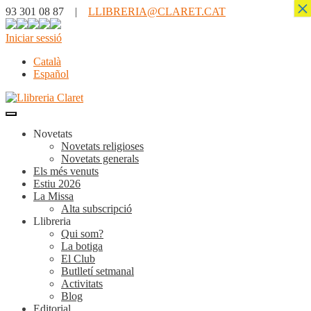
×
93 301 08 87 |
LLIBRERIA@CLARET.CAT
Iniciar sessió
Català
Español
Novetats
Novetats religioses
Novetats generals
Els més venuts
Estiu 2026
La Missa
Alta subscripció
Llibreria
Qui som?
La botiga
El Club
Butlletí setmanal
Activitats
Blog
Editorial