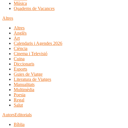
Música
Quaderns de Vacances
Altres
Altres
Anglès
Art
Calendaris i Agendes 2026
Ciència
Cinema i Televisió
Cuina
Diccionaris
Esports
Guies de Viatge
Literatura de Viatges
Manualitats
Multimèdia
Poesia
Regal
Salut
Autors
Editorials
Bíblia