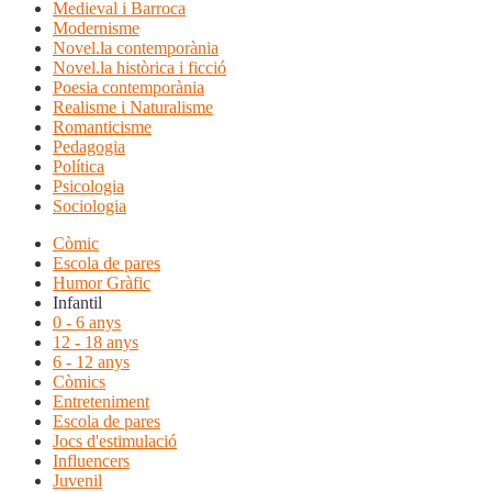
Medieval i Barroca
Modernisme
Novel.la contemporània
Novel.la històrica i ficció
Poesia contemporània
Realisme i Naturalisme
Romanticisme
Pedagogia
Política
Psicologia
Sociologia
Còmic
Escola de pares
Humor Gràfic
Infantil
0 - 6 anys
12 - 18 anys
6 - 12 anys
Còmics
Entreteniment
Escola de pares
Jocs d'estimulació
Influencers
Juvenil