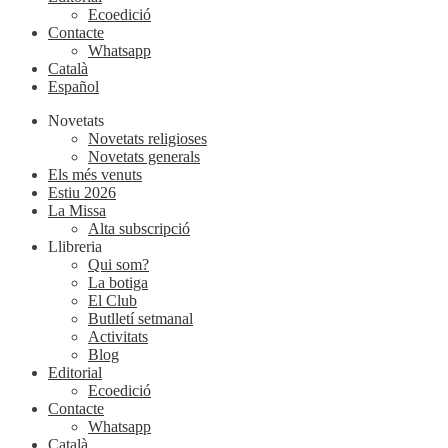
Ecoedició
Contacte
Whatsapp
Català
Español
Novetats
Novetats religioses
Novetats generals
Els més venuts
Estiu 2026
La Missa
Alta subscripció
Llibreria
Qui som?
La botiga
El Club
Butlletí setmanal
Activitats
Blog
Editorial
Ecoedició
Contacte
Whatsapp
Català